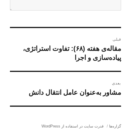
ر
قبلی
ا
مقاله‌ی هفته (۶۸): تفاوت استراتژی،
ن
و
پیاده‌سازی و اجرا
ه
ش
ب
ت
ه
ر
بعدی
ق
مشاور به‌عنوان عامل انتقال دانش
ن
ی
ب
و
ل
ن
ش
ی
ت
و
:
ه
گزاره‌ها
قدرت سایت در استفاده از WordPress