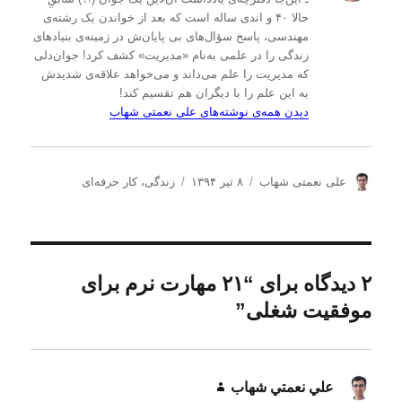
حالا ۴۰ و اندی ساله است که بعد از خواندن یک رشته‌ی
مهندسی، پاسخ سؤال‌های بی پایان‌ش در زمینه‌ی بنیادهای
زندگی را در علمی به‌نام «مدیریت» کشف کرد! جوان‌دلی
که مدیریت را علم می‌داند و می‌خواهد علاقه‌ی شدیدش
به این علم را با دیگران هم تقسیم کند!
دیدن همه‌ی نوشته‌های علی نعمتی شهاب
ن
ا
د
علی نعمتی شهاب
۸ تیر ۱۳۹۴
زندگی
،
کار حرفه‌ای
و
ر
س
ی
س
ت
س
ا
ه‌
ن
ل
ه
د
ش
ا
۲ دیدگاه برای “۲۱ مهارت نرم برای
ه
د
موفقیت شغلی”
ه
د
ر
علي نعمتي شهاب
گفت: