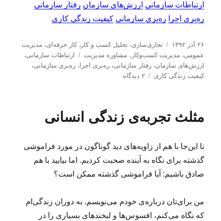
ارتباطات سازمانی
ارزش‌های سازمان
رفتار سازمانی
ره‌بری اجرا
ره‌بری سازمانی
کیفیت زندگی کاری
ا
د
۲۶ آذر ۱۳۹۲
تجاری‌سازی
،
تحلیل كسب و كار
،
کار حرفه‌ای
،
مدیریت
ر
س
ب
عمومی
،
مدیریت كسب‌و‌كار
،
مشاوره مدیریت
ارتباطات سازمانی
،
س
ت
ر
ارزش‌های سازمان
،
رفتار سازمانی
،
ره‌بری اجرا
،
ره‌بری سازمانی
،
ا
ه‌
ب
چ
کیفیت زندگی کاری
۲ دیدگاه
ل
ه
ر
س
ش
ا
ا
ب‌
د
ی
ه
مثلث تجربه‌ی زندگی انسانی
ه
س
ا
د
ا
ر
ز
تا این‌جا با هم از زاویه‌های دید گوناگون در مورد فراموشی
م
ا
گذشته برای نگاه به آینده صحبت کردیم. اما بیایید با هم
ن
صادق باشیم: آیا فراموشی گذشته ممکن است؟
م
ط
ل
من برای‌تان درباره‌ی خودم می‌نویسم. به دوران زندگی‌ام
و
که نگاه می‌کنم، افسوس‌ها و لبخندهای بسیاری را در
ب