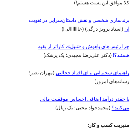
کلا موافق این پست هستم!)
برندسازی شخصی و نقش داستان‌سرایی در تقویت
آن
(استاد پرویز درگی) (عااااااالی!)
چرا رئیس‌های باهوش و «تنبل»، کاراتر از بقیه
هستند؟!
(دکتر علی‌رضا مجیدی؛ یک پزشک)
راهنمای‌ سخنرانی برای افراد خجالتی
(مهران نصر؛
رسانه‌های امروز)
با چقدر درآمد اضافی احساس موفقیت مالی
می‌کنید؟
(محمدجواد محبی؛ یک ریال)
مدیریت کسب و کار: