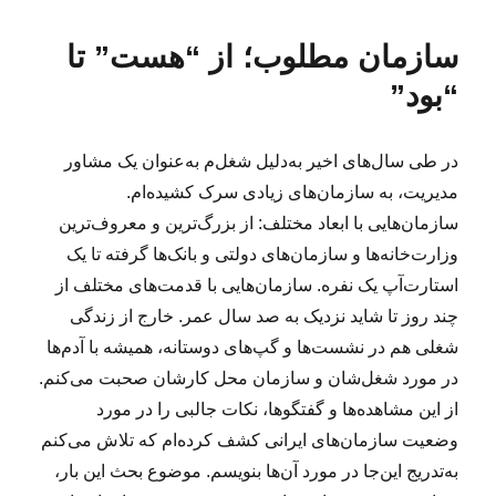
ا
ا
ه‌
س
ل
ی
ه
ب‌
سازمان مطلوب؛ از “هست” تا
ش
ن
ا
ه
د
پ
ا
“بود”
ه
س
د
ن
ر
د
در طی سال‌های اخیر به‌دلیل شغل‌م به‌عنوان یک مشاور
ی
مدیریت، به سازمان‌های زیادی سرک کشیده‌ام.
د
ک
سازمان‌هایی با ابعاد مختلف: از بزرگ‌ترین و معروف‌ترین
ه
وزارت‌خانه‌ها و سازمان‌های دولتی و بانک‌ها گرفته تا یک
د
استارت‌آپ یک نفره. سازمان‌هایی با قدمت‌های مختلف از
ر
ل
چند روز تا شاید نزدیک به صد سال عمر. خارج از زندگی
ح
شغلی هم در نشست‌ها و گپ‌های دوستانه، همیشه با آدم‌ها
ظ
در مورد شغل‌شان و سازمان محل کارشان صحبت می‌کنم.
ه‌
ش
از این مشاهده‌ها و گفتگوها، نکات جالبی را در مورد
م
وضعیت سازمان‌های ایرانی کشف کرده‌ام که تلاش می‌کنم
ا
به‌تدریج این‌جا در مورد آن‌ها بنویسم. موضوع بحث این بار،
ر