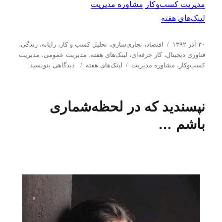
مدیریت کسب‌و‌کار
مشاوره مدیریت
لینک‌های هفته
ا
د
۳۰ آذر ۱۳۹۲
اقتصاد
،
تجاری‌سازی
،
تحلیل كسب و كار
،
رایانه
،
زندگی
،
ر
س
فناوری دیجیتال
،
کار حرفه‌ای
،
لینک‌های هفته
،
مدیریت عمومی
،
مدیریت
س
ت
ب
ب
كسب‌و‌كار
،
مشاوره مدیریت
لینک‌های هفته
دیدگاهی بنویسید
ا
ه‌
ر
ر
ل
ه
چ
ا
ش
ا
س
ی
نپسندید که در لحظه‌شماری
د
ب‌
ل
ه
ه
ی
باشم …
د
ا
ن
ر
ک‌
ه
ا
ی
ه
ف
ت
ه
(