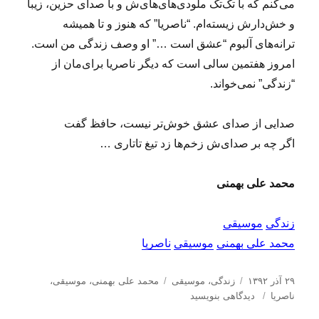
می‌کنم که با تک‌تک ملودی‌های‌های‌ش و با صدای حزین، زیبا
و خش‌دارش زیسته‌ام. “ناصریا” که هنوز و تا همیشه
ترانه‌های آلبوم “عشق است …” او وصف زندگی من است.
امروز هفتمین سالی است که دیگر ناصریا برای‌مان از
“زندگی” نمی‌خواند.
صدایی از صدای عشق خوش‌تر نیست، حافظ گفت
اگر چه بر صدای‌ش زخم‌ها زد تیغ تاتاری …
محمد علی بهمنی
زندگی
موسیقی
محمد علی بهمنی
موسیقی
ناصریا
ا
د
ب
۲۹ آذر ۱۳۹۲
زندگی
،
موسیقی
محمد علی بهمنی
،
موسیقی
،
ر
ب
س
ر
ناصریا
دیدگاهی بنویسید
س
ر
ت
چ