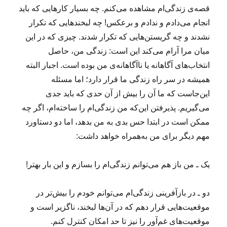
قصه‌ی زندگی‌ام مشاهده می‌کنم. چه بسیار کارهایی که باید
؛
ا
انجام می‌دادم و ندادم و برعکس! چه لبخندهایی که تکرار
ز
نشدند و چه گریستن‌هایی که تکرار شدند. چیزی که در این
۸
میان مرا آرام می‌کند این است: زندگی‌ من، حاصل
۲
۲
انتخاب‌های آگاهانه یا ناآگاهانه‌ی من بوده است. اجبار البته
۰
همیشه در سر راه زندگی ما قرار دارد؛ اما مسئله
;
این‌جاست که ما آن را بیش از آن حدی که باید جدی
ه
س
می‌گیریم. پذیرفتن این‌که من زندگی‌ام را ساخته‌ام، اگر چه
ت
ممکن است در ابتدا حس بدی به من بدهد، اما دو دستاورد
۸
مهم دیگر برای من به‌همراه خواهد داشت:
۲
۲
۱
یک ـ من باز هم می‌توانم زندگی‌ام را بسازم و این بار بهتر!
;
ت
ا
دو ـ در بازآفرینی زندگی‌ام می‌توانم خودم را بیش‌تر در
۸
موقعیت‌هایی قرار دهم که در آن‌ها لبخند، ناگزیر است و
۲
موقعیت‌های غم‌آور را نیز تا حد امکان کنترل کنم.
۲