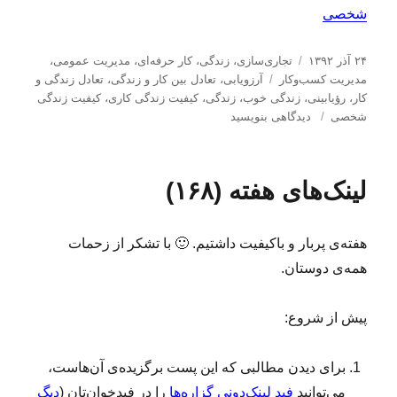
شخصی
ا
د
۲۴ آذر ۱۳۹۲
تجاری‌سازی
،
زندگی
،
کار حرفه‌ای
،
مدیریت عمومی
،
ر
س
ب
مدیریت كسب‌و‌كار
آرزویابی
،
تعادل بین کار و زندگی
،
تعادل زندگی و
س
ت
ر
کار
،
رؤیابینی
،
زندگی خوب
،
زندگی
،
کیفیت زندگی کاری
،
کیفیت زندگی
ا
ب
ه‌
چ
شخصی
دیدگاهی بنویسید
ل
ر
ه
س
ش
ا
ا
ب‌
د
ی
ه
لینک‌های هفته (۱۶۸)
ه
م
ا
د
ث
ر
ل
هفته‌ی پربار و باکیفیت داشتیم. 🙂 با تشکر از زحمات
ث
ت
همه‌ی دوستان.
ج
ر
پیش از شروع:
ب
ه‌
ی
برای دیدن مطالبی که این پست برگزیده‌ی آن‌هاست،
ز
می‌توانید
فید لینک‌دونی گزاره‌ها
را در فیدخوان‌تان (
دیگ
ن