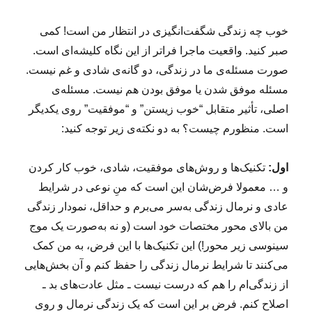
۰
;
خوب چه زندگی شگفت‌انگیزی در انتظار من است! کمی
ب
صبر کنید. واقعیت ماجرا فراتر از این نگاه کلیشه‌ای است.
و
د
صورت مسئله‌ی ما در زندگی، دو گانه‌ی شادی و غم نیست.
۸
مسئله موفق شدن یا موفق بودن هم نیست. مسئله‌ی
۲
اصلی، تأثیر متقابل “خوب زیستن” و “موفقیت” روی یکدیگر
۲
۱
است. منظورم چیست؟ به دو نکته‌ی زیر توجه کنید:
;
اول:
تکنیک‌ها و روش‌های موفقیت، شادی، خوب کار کردن
و … معمولا فرض‌شان این است که منِ نوعی در شرایط
عادی و نرمال زندگی به‌سر می‌برم و حداقل، نمودار زندگی
من بالای محور مختصات خود است (و نه به‌صورت یک موج
سینوسی زیر محور!) این تکنیک‌ها با این فرض، به من کمک
می‌کنند تا شرایط نرمال زندگی‌ را حفظ کنم و آن بخش‌هایی
از زندگی‌ام را هم که درست نیست ـ مثل عادت‌های بد ـ
اصلاح کنم. فرض بر این است که یک زندگی نرمال و روی