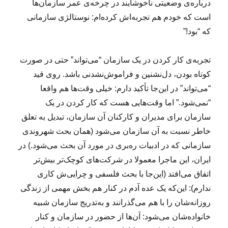
ی
درباره‌ی وضعیتی ناخوشایند در چرخه‌ی عمر سازمان‌ها
ب
است که خودم هم تجربه‌اش کرده‌ام: نوستالژی سازمانی
ا
که “بود!”
ش
م
۸
تجربه‌ی کار کردن در یک سازمان “می‌تواند” حتی در صورت
۲
کوتاه بودن، دل‌نشنین و فراموش‌نشدنی باشد. روی قید
۳
۰
“می‌تواند” در این‌جا تأکید دارم: خیلی وقت‌ها هم واقعا
;
“نمی‌شود.”‌ اما وقت‌هایی هست که کار کردن در یک
سازمان برای مدیران و کارکنان آن سازمان، تبدیل به تعلق
خاطر نسبت به آن سازمان می‌شود (همان بحث شهروندی
سازمانی که در ادبیات ره‌بری در مورد آن بحث می‌شود.) در
ایران، این ماجرا معمولا در شرکت‌های کوچک‌تر بیش‌تر
اتفاق می‌افتد (این‌جا با بحث فلسفی‌ و چرایی‌ش کاری
ندارم): این‌که یک عده آدم در کنار هم بخش مهمی از زندگی
روزانه‌شان را با هم می‌گذرانند و به‌تدریج سازمان شبیه
خانواده‌شان می‌شود: آن‌ها از حضور در سازمان و کنار