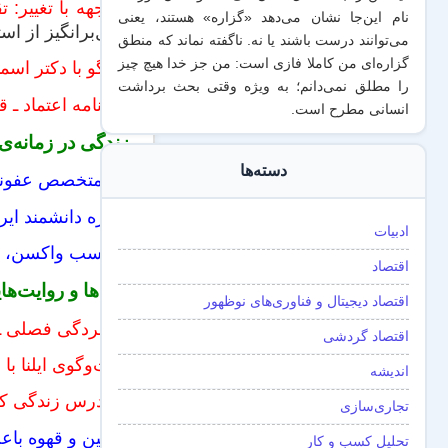
مواجهه با تغییر: 
نام این‌جا نشان می‌دهد «گزاره‌» هستند، یعنی
تأمل‌برانگیز از است
می‌توانند درست باشند یا نه. ناگفته نماند که منطق
گزاره‌ای من کاملا فازی است: من جز خدا هیچ چیز
گفتگو با دکتر اسم
را مطلق نمی‌دانم؛ به ویژه وقتی بحث برداشت
ر
وزنامه اعتماد ـ 
انسانی مطرح است.
زندگی در زمانه‌ی
دسته‌ها
یک متخصص عفونی: 
پروژه دانشمند ایرانی دانش
ادبیات
برچسب واکسن، جای
اقتصاد
ایده‌ها و روایت‌
اقتصاد دیجیتال و فناوری‌های نوظهور
افسردگی فصلی ـ م
اقتصاد گردشی
گفت‌وگوی ایلنا با
اندیشه
۳۰ درس زندگی که برای موفقیت و خوشبختی باید بیاموزید ـ دیجی‌کالا مگ
تجاری‌سازی
کافئین و قهوه باع
تحلیل کسب و کار