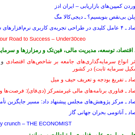
لن بی‌نقص بنویسیم؟ ـ دیجی‌کالا مگ
م‌افزارهای سازمانی
our Road to Success – Under30ceo
ی اقتصاد، توسعه، مدیریت مالی، فین‌تک و رمزارزها و سرمایه
اثر انواع سرمایه‌گذاری‌های جامعه بر شاخص‌های اقتصادی
و
کیل سرمایه ثابت) در کشور
صاد ـ تفریغ بودجه و تعریف حیف و میل
صاد ـ فناوری برنامه‌های مالی غیرمتمرکز (دی‌فای): فرصت‌ها 
تصاد ـ مرکز پژوهش‌های مجلس پیشنهاد داد: مسیر جایگزین تأ
اد ـ آناتومی بحران جهانی گاز
energy crunch – THE ECONOMIST
هایی درباره‌ی علم، فناوری، ارتباطات و رسانه: