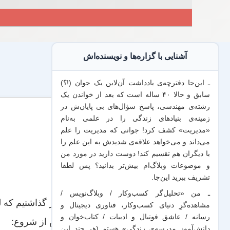
آشنایی با گزاره‌ها و نویسنده‌اش
ـ این‌جا دفترچه‌ی یادداشت‌ آن‌لاین یک جوان (!؟)
سابق و حالا ۴۰ ساله است که بعد از خواندن یک
رشته‌ی مهندسی، پاسخ سؤال‌های بی پایان‌ش در
زمینه‌ی بنیادهای زندگی را در علمی به‌نام
«مدیریت» کشف کرد! جوانی که مدیریت
را علم
می‌داند
و می‌خواهد
علاقه‌ی شدیدش به این علم
را
با
دیگران هم
تقسیم کند! دوست دارید در مورد من
و موضوعات وبلاگ‌ام بیش‌تر بدانید؟ پس لطفا
تشریف ببرید
این‌جا
.
ـ من «تحلیل‌گر کسب‌وکار / وبلاگ‌نویس /
قرار گذاشتیم که 
مشاهده‌گرِ دنیای کسب‌وکار، فناوری دیجیتال و
رسانه / عاشق فوتبال و ادبیات / کتاب‌خوان و
پیش از شروع:
دانش‌آموز مدرسه‌ی زندگی» هستم (هر چند این