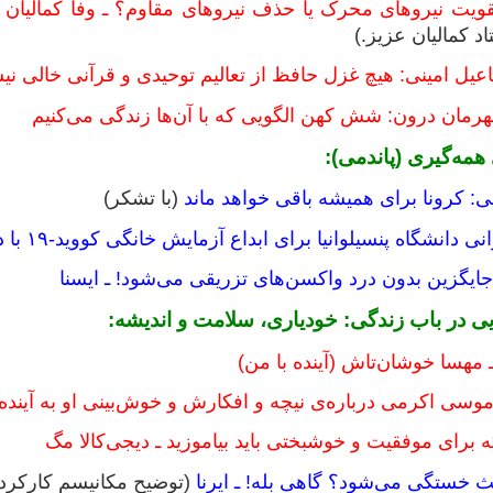
تقویت نیروهای محرک یا حذف نیروهای مقاوم؟ ـ وفا کمالیان (
اد کمالیان عزیز.)
اعیل امینی: هیچ غزل حافظ از تعالیم توحیدی و قرآنی خالی ن
قهرمان درون: شش کهن الگویی که با آن‌ها زندگی می‌کنیم
 همه‌گیری (پاندمی):
کرونا برای همیشه باقی خواهد ماند
(با تشکر)
گاه پنسیلوانیا برای ابداع آزمایش خانگی کووید-۱۹ با دقت بیش از ۹۰ درصد ـ ایسنا
گزین بدون درد واکسن‌های تزریقی می‌شود! ـ ایسنا
هایی در باب زندگی: خودیاری، سلامت و اندیشه:
هسا خوشان‌تاش (آینده با من)
 موسی اکرمی درباره‌ی نیچه و افکارش و خوش‌بینی او به آینده
ث خستگی می‌شود؟ گاهی بله! ـ ایرنا
(توضیح مکانیسم کارکرد ق