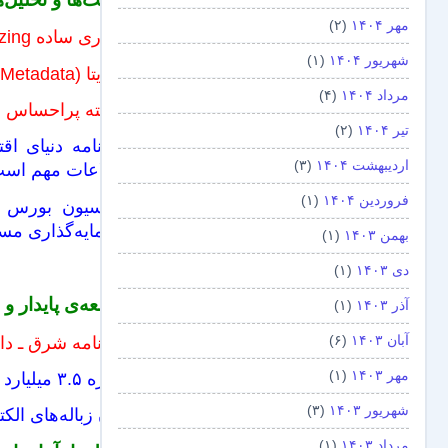
مهر ۱۴۰۴
(۲)
فناوری ساده foot-buzzing حسِ راه رفتن در دنیای مجازی را شبیه‌سازی کرد ـ هوشیو
شهریور ۱۴۰۴
(۱)
متادیتا (Metadata) یا فراداده چیست و انواع آن کدامند؟ | کار و کسب
مرداد ۱۴۰۴
(۴)
نوشته پراحساس جا
تیر ۱۴۰۴
(۲)
روزنامه دنیای اقت
اردیبهشت ۱۴۰۴
(۳)
اطلاعات مهم اس
فروردین ۱۴۰۴
(۱)
سرمایه‌گذاری مست
بهمن ۱۴۰۳
(۱)
دی ۱۴۰۳
(۱)
توسعه‌ی پایدار و
آذر ۱۴۰۳
(۱)
آبان ۱۴۰۳
(۶)
روزنامه شرق ـ دا
مهر ۱۴۰۳
(۱)
پروژه ۳.۵ میلیارد دلاری ناسا برای خنک کردن یک ابر آتشفشان! ـ ایسنا
شهریور ۱۴۰۳
(۳)
وزن زباله‌های الک
مرداد ۱۴۰۳
(۱)