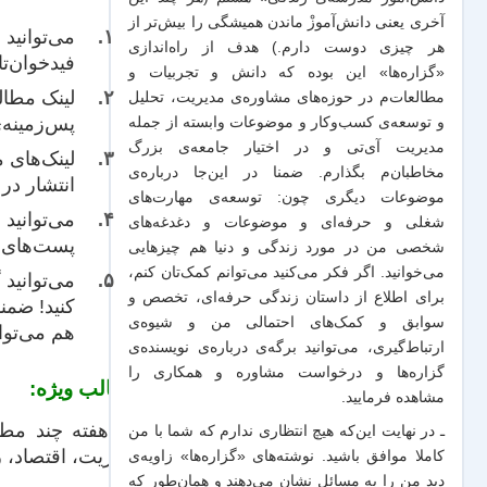
آخری یعنی دانش‌آموزْ ماندن همیشگی را بیش‌تر از
می‌توانید
ف
هر چیزی دوست دارم.) هدف از راه‌اندازی
فیدخوان‌تا
«گزاره‌ها» این بوده که دانش و تجربیات‌ و
لینک‌ مطا
مطالعات‌م در حوزه‌های مشاوره‌ی مدیریت، تحلیل
پس‌زمینه‌
و توسعه‌ی کسب‌وکار و موضوعات وابسته از جمله
مدیریت آی‌تی و در اختیار جامعه‌ی بزرگ
لینک‌‌های
مخاطبان‌م بگذارم. ضمنا در این‌جا درباره‌ی
انتشار در
موضوعات دیگری چون: توسعه‌ی مهارت‌های
می‌توانید
شغلی و حرفه‌ای و موضوعات و دغدغه‌های
پست‌های گ
شخصی من در مورد زندگی و دنیا هم چیزهایی
می‌خوانید. اگر فکر می‌کنید می‌توانم کمک‌تان کنم،
می‌توانید
برای اطلاع از داستان زندگی حرفه‌ای، تخصص و
کنید! ضمن
سوابق و کمک‌های احتمالی من و شیو‌ه‌ی
هم می‌توا
ارتباط‌گیری، می‌توانید برگه‌ی
درباره‌ی نویسنده‌ی
گزاره‌ها و درخواست مشاوره و همکاری
را
مطالب ویژه:
مشاهده فرمایید.
هر هفته چند مطل
ـ در نهایت این‌که هیچ انتظاری ندارم که شما با من
مدیریت، اقتصاد، 
کاملا موافق باشید. نوشته‌های «گزاره‌ها» زاویه‌ی
دید من را به مسائل نشان می‌دهند و همان‌طور که