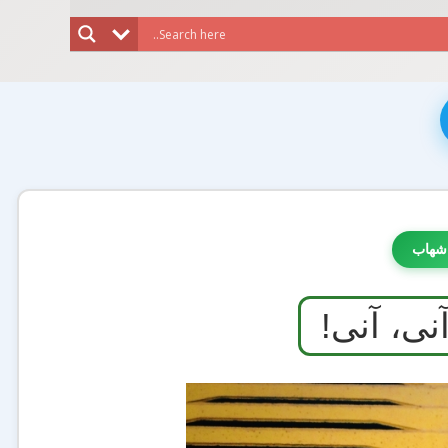
شهاب
نی، آنی!