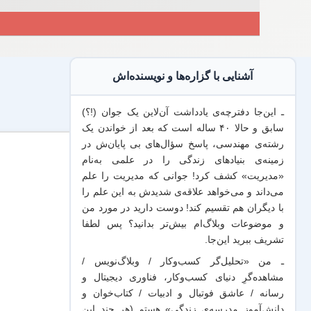
آشنایی با گزاره‌ها و نویسنده‌اش
ـ این‌جا دفترچه‌ی یادداشت‌ آن‌لاین یک جوان (!؟)
سابق و حالا ۴۰ ساله است که بعد از خواندن یک
رشته‌ی مهندسی، پاسخ سؤال‌های بی پایان‌ش در
زمینه‌ی بنیادهای زندگی را در علمی به‌نام
«مدیریت» کشف کرد! جوانی که مدیریت
را علم
می‌داند
و می‌خواهد
علاقه‌ی شدیدش به این علم
را
با
دیگران هم
تقسیم کند! دوست دارید در مورد من
و موضوعات وبلاگ‌ام بیش‌تر بدانید؟ پس لطفا
تشریف ببرید
این‌جا
.
ـ من «تحلیل‌گر کسب‌وکار / وبلاگ‌نویس /
مشاهده‌گرِ دنیای کسب‌وکار، فناوری دیجیتال و
رسانه / عاشق فوتبال و ادبیات / کتاب‌خوان و
دانش‌آموز مدرسه‌ی زندگی» هستم (هر چند این