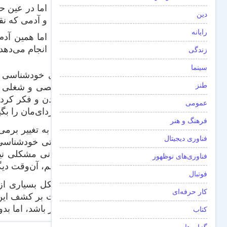
اما در عین ح
دین
و آدمی که نق
رایانه
اما همین آدم
انجام می‌دهد
زندگی
سینما
برای خودشناسی ر
طنز
شخصی و شغلی و گف
گزیدن و فکر کردن
عمومی
و فردای‌مان را ب
فرهنگ و هنر
حالا به تغییر برم
فناوری دیجیتال
سختی خودشناسی ب
چندانی مشکلی نیس
فناوری‌های نوظهور
برسم، آن‌وقت دیگر
فوتبال
مشکل بسیاری از م
کار حرفه‌ای
است بر کشف این‌که
تغییر باشد، اما ب
کتاب