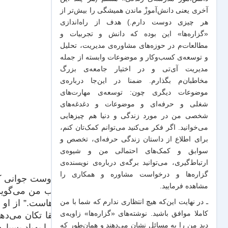
آخری یعنی دانش‌آموزْ ماندن همیشگی را بیش‌تر از
هر چیزی دوست دارم.) هدف از راه‌اندازی
«گزاره‌ها» این بوده که دانش و تجربیات‌ و
مطالعات‌م در حوزه‌های مشاوره‌ی مدیریت، تحلیل
و توسعه‌ی کسب‌وکار و موضوعات وابسته از جمله
مدیریت آی‌تی و در اختیار جامعه‌ی بزرگ
مخاطبان‌م بگذارم. ضمنا در این‌جا درباره‌ی
موضوعات دیگری چون: توسعه‌ی مهارت‌های
شغلی و حرفه‌ای و موضوعات و دغدغه‌های
شخصی من در مورد زندگی و دنیا هم چیزهایی
می‌خوانید. اگر فکر می‌کنید می‌توانم کمک‌تان کنم،
برای اطلاع از داستان زندگی حرفه‌ای، تخصص و
سوابق و کمک‌های احتمالی من و شیو‌ه‌ی
ارتباط‌گیری، می‌توانید برگه‌ی
درباره‌ی نویسنده‌ی
گزاره‌ها و درخواست مشاوره و همکاری
را
از دوست جوانی که
مشاهده فرمایید.
جواب من می‌گوید:
ـ در نهایت این‌که هیچ انتظاری ندارم که شما با من
این‌هاست.” از او
کاملا موافق باشید. نوشته‌های «گزاره‌ها» زاویه‌ی
عمیقا تکان می‌دهد
دید من را به مسائل نشان می‌دهند و همان‌طور که
من را به‌یاد بسیا