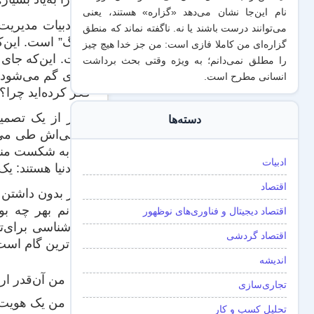
نام این‌جا نشان می‌دهد «گزاره‌» هستند، یعنی
در ادبیات مدیریت
می‌توانند درست باشند یا نه. ناگفته نماند که منطق
بزرگ” است. این‌ک
گزاره‌ای من کاملا فازی است: من جز خدا هیچ چیز
است. این‌که جای م
را مطلق نمی‌دانم؛ به ویژه وقتی بحث برداشت
چیزی گم می‌شود: ت
انسانی مطرح است.
فکر کرده‌اید چرا؟
تغییر از یک تصم
دسته‌ها
شغلی‌اش طی می‌کن
اگر به شکست منجر
ادبیات
کار دنیا هستند: ی
اقتصاد
تغییر بدون داشتن 
“آمدنم بهر چه بو
اقتصاد دیجیتال و فناوری‌های نوظهور
خودشناسی برای‌تا
اقتصاد گردشی
مهم‌ترین گام است
اندیشه
من آن‌قدر ار
تجاری‌سازی
من یک هویت م
تحلیل کسب و کار