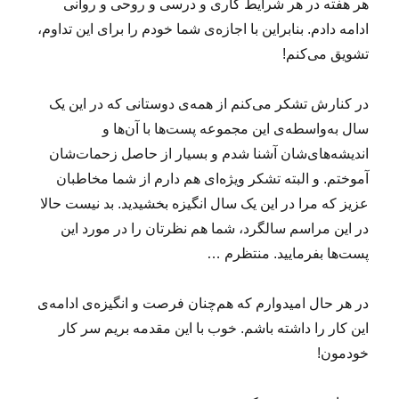
هر هفته در هر شرایط کاری و درسی و روحی و روانی
م
ن
ادامه دادم. بنابراین با اجازه‌ی شما خودم را برای این تداوم،
ط
تشویق می‌کنم!
ق
ی
ا
در کنارش تشکر می‌کنم از همه‌ی دوستانی که در این یک
ی
سال به‌واسطه‌ی این مجموعه پست‌ها با آن‌ها و
ر
اندیشه‌های‌شان آشنا شدم و بسیار از حاصل زحمات‌شان
ا
ن
آموختم. و البته تشکر ویژه‌ای هم دارم از شما مخاطبان
ی
عزیز که مرا در این یک سال انگیزه بخشیدید. بد نیست حالا
(
در این مراسم سالگرد، شما هم نظرتان را در مورد این
۴
)
پست‌ها بفرمایید. منتظرم …
در هر حال امیدوارم که هم‌چنان فرصت و انگیزه‌ی ادامه‌ی
این کار را داشته باشم. خوب با این مقدمه بریم سر کار
خودمون!