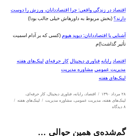
اقتصاد در زندگی واقعی: چرا اقتصاددانان، ورزش را دوست
دارند؟
(بخش مربوط به داورهاش خیلی جالب بود!)
آشنایی با اقتصاددانان: دیوید هیوم
(کسی که بر آدام اسمیت
تأثیر گذاشت!)م
اقتصاد
رایانه
فناوری دیجیتال
کار حرفه‌ای
لینک‌های هفته
مدیریت عمومی
مشاوره مدیریت
لینک‌های هفته
ا
د
۲۸ مرداد ۱۳۹۰
اقتصاد
،
رایانه
،
فناوری دیجیتال
،
کار حرفه‌ای
،
ر
س
ب
لینک‌های هفته
،
مدیریت عمومی
،
مشاوره مدیریت
لینک‌های هفته
س
ب
ت
ر
۸ دیدگاه
ا
ر
ه‌
چ
ل
ا
ه
س
ش
ی
ا
ب‌
گم‌شده‌ی همین حوالی …
د
ل
ه