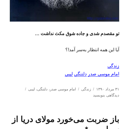
تو مقصدم شدی و جاده شوق مکث نداشت …
آیا این همه انتظار به‌سر آمد!؟
زندگی
امام موسی صدر
دلتنگی
لیبی
ا
د
ب
ب
۳۱ مرداد ۱۳۹۰
زندگی
امام موسی صدر
،
دلتنگی
،
لیبی
ر
س
ر
ر
دیدگاهی بنویسید
س
ت
چ
ا
ا
ه‌
س
ی
ل
ه
ب‌
د
باز ضربت می‌خورد مولای دریا از
ش
ا
ه
ر
د
ا
ا