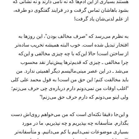
هستند بسیاری از این آدم‌ها که نه نامی دارند و نه نشانی که
بشود باهاشان تماس گرفت و در فرایند گفتگوی دو طرفه،
از علم لدنی‌شان یاد گرفت!
به‌ نظرم می‌رسد که “صرف مخالف بودن”، این روزها به
افتخار تبدیل شده است. خوب البته همیشه تخریب ساده‌تر
از ساختن است! حالا این‌که با چه چیزی مخالفی و این‌که
چرا مخالفی ـ چیزی که قدیم‌ترها پیش‌نیاز نقد محسوب
می‌شد ـ در این عصر مینی‌مالیسم دیگر اهمیتی ندارد. من
باید مخالفت کنم؛ این حق من است! به قول محمد علی کلی
“اغلب اوقات من نمی‌دونم دارم درباره‌ی چی حرف می‌زنم؛
ولی اینو می‌دونم که دارم حرف حق می‌زنم!”
و این‌جا دقیقا نکته‌ای است که من می‌خواهم روی‌اش دست
بگذارم. متأسفانه چه بپذیریم و چه نپذیریم، ما در مورد
بسیاری موضوعات نمی‌دانیم یا کم می‌دانیم. و متأسفانه‌تر