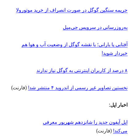
جریمه سنگین گوگل در صورت انصراف از خرید موتورولا
به‌روزرسانی در سرویس جی‌میل
آفتابی یا بارانی؛ با نقشه گوگل از وضعیت آب و هوا هم
خبردار شوید!
۸ درصد از کاربران اینترنتی به گوگل نیاز ندارند
نخستین تصاویر غیر رسمی از اندروید ۴ منتشر شد!
(فارنت)
اخبار اپل:
اپل آیفون جدید را شانزدهم شهریور معرفی
می‌کند!
(فارنت)