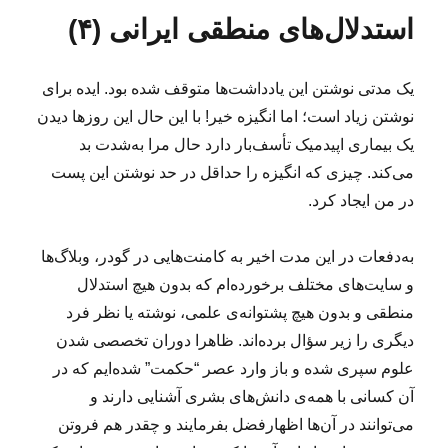
ا
ا
ه‌
س
ی
ی
استدلال‌های منطقی ایرانی (۴)
ل
ه
ب‌
گ
د
ش
ا
ه
ز
ر
د
ا
ا
ی
یک مدتی نوشتن این یادداشت‌ها متوقف شده بود. ایده برای
ه
ر
ا
د
ه‌
نوشتن زیاد است؛ اما انگیزه خیر! با این حال این روزها دیدن
ا
ر
ه
یک بیماری اپیدمیک تأسف‌بار دارد حال مرا به‌شدت بد
ز
ا
س
می‌کند. چیزی که انگیزه را حداقل در حد نوشتن این پست
(
ر
۹
در من ایجاد کرد.
ا
۶
ب
)
۸
به‌دفعات در این مدت اخیر به کامنت‌هایی در گودر، وبلاگ‌ها‌
۲
و سایت‌های مختلف برخورده‌ام که بدون هیچ استدلال
۳
منطقی و بدون هیچ پشتوانه‌ی علمی، نوشته‌ یا نظر فرد
۰
;
دیگری را زیر سؤال برده‌اند. ظاهرا دوران تخصصی شدن
*
علوم سپری شده و باز وارد عصر “حکمت” شده‌ایم که در
آن کسانی با همه‌ی دانش‌های بشری آشنایی دارند و
می‌توانند در آن‌ها اظهارفضل بفرمایند و چقدر هم فروتن