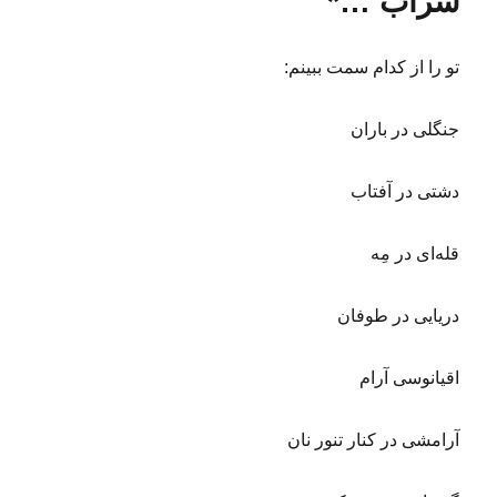
سراب …*
ه
ن
د
ت
ر
ظ
تو را از کدام سمت ببینم:
ا
ر
ا
جنگلی در باران
م
ا
دشتی در آفتاب
م
گ
م‌
قله‌ای در مِه
ش
د
ه
دریایی در طوفان
۸
۲
اقیانوسی آرام
۳
۰
;
آرامشی در کنار تنور نان