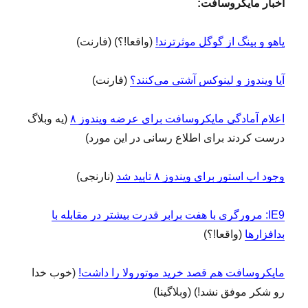
اخبار مایکروسافت:
یاهو و بینگ از گوگل موثرترند!
(واقعا!؟) (فارنت)
آیا ویندوز و لینوکس آشتی می‌کنند؟
(فارنت)
اعلام آمادگی مایکروسافت برای عرضه ویندوز ۸
(یه وبلاگ
درست کردند برای اطلاع‌ رسانی در این مورد)
وجود اپ استور برای ویندوز ۸ تایید شد
(نارنجی)
IE9: مرورگری با هفت برابر قدرت بیشتر در مقابله با
بدافزارها
(واقعا!؟)
مایکروسافت هم قصد خرید موتورولا را داشت!
(خوب خدا
رو شکر موفق نشد!) (وبلاگینا)