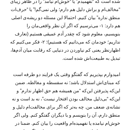
شده است که “نفهمیدم” یا “خوش‌ام نیامد” را در ظاهر زیبای
“مخالف‌ام و براش دلیل هم دارم؛ ولی نمی‌گم!” یا “حرف‌ات
منطق نداره” بیان کنیم. احتمالا این مسئله دو ریشه‌ی اصلی
هم دارد: ۱- می‌ترسیم که اگر آن نظر واقعی‌مان را
بنویسیم، معلوم شود که چقدر آدم عمیقی هستیم (تعارف
نداریم؛ خودمان که می‌دانیم که هستیم)؛ ۲- فکر می‌کنیم که
اظهارنظر یعنی کم نیاوردن در دنیایی که رقابت میان آدم‌ها،
تبدیل به طبیعت‌اش شده است.
امیدوارم بپذیریم که گفتگو وقتی یک فرایند دو طرفه است
که مبنای‌اش استدلال باشد؛ نه سفسطه و مغالطه. ضمن
این‌که پذیرفتن این‌که “من همیشه هم حق اظهار ندارم” و
این‌که “بی‌دلیل مخالف بودن افتخار نیست”، نه بد است و نه
نشانه‌ی ضعف من. چه به‌تر که اگر برای مخالفت‌ام دلیل و
منطق دارم، آن را بنویسم و با دیگران گفتگو کنم. ولی اگر
خوش‌ام نیامده یا نفهمیده‌ام واقعیت را بیان کنم. ضمنا در