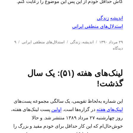
کاش حداقل خودم از این پس این موضوع را رعایت کنم.
اندیشه
زندگی
استدلال‌های منطقی ایرانی
ا
د
ب
۲۹ مرداد ۱۳۹۰
اندیشه
،
زندگی
استدلال‌های منطقی ایرانی
۹
ر
ب
س
ر
دیدگاه
س
ر
ت
چ
ا
ا
ه‌
س
ل
ی
ه
ب‌
لینک‌های هفته (۵۱): یک سال
ش
ا
ا
ه
د
س
ا
گذشت!
ه
ت
د
د
ر
ل
این شماره به‌لحاظ تقویمی، یک سالگی مجموعه پست‌های
ا
لینک‌های هفته
در گزاره‌ها است.
اولین
پست لینک‌های هفته،
ل‌
ه
روز چهارشنبه ۲۷ مرداد ۱۳۸۹ منتشر شد. و حالا
ا
خوش‌حال‌ام که این کار حداقل برای خودم مفید و بزرگ را
ی