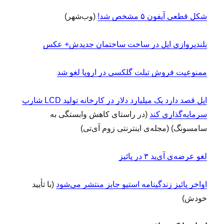
شکل قطعی آیفون ۵ مشخص شد!
(وب‌شهر)
بلندپروازی اپل در ساخت ساختمان جدیدش+ عکس
ممنوعیت فروش تبلت گلکسی در اروپا لغو شد
اپل قصد دارد یک میلیارد دلار در کارخانه تولید LCD شارپ
سرمایه‌گذاری کند
(در راستای کاهش وابستگی به
سامسونگ) (مجله‌ی اینترنتی زوم‌ آی‌تی)
لغو عرضه‌ی آی‌پد ۳ در پائیز
اواخر پائیز زندگینامه استیو جابز منتشر می‌شود
(با تأیید
خودش)