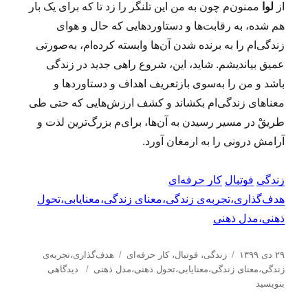
از
لوا
ممنون‌م چون به من این تلنگر را زد تا که برای یک بار
هم شده، به رقابت‌ها و دستاوردهایی که حال و هوای
زندگی‌ام را به برنده شدن آن‌ها وابسته کرده‌ام، به‌صورتی
عمیق بیاندیشم. شاید، این، شروع راهی جدید در زندگی
باشد و من را به‌سوی بازتعریف اهداف و دستاوردها و
معناهای زندگی‌ام بکشاند و کشف ارزش‌هایی که حتی طی
طریقْ در مسیر رسیدن به آن‌ها، برای‌م بزرگ‌ترین لذت و
آرامش درونی را به ارمغان آورد.
زندگی
فوتبال
کار حرفه‌ای
هدف‌گذاری،تجربه‌ی زندگی،معنای زندگی،معنایابی،تحول
ذهنی،مدل ذهنی
ا
د
ب
۲۹ دی ۱۳۹۹
زندگی
،
فوتبال
،
کار حرفه‌ای
هدف‌گذاری،تجربه‌ی
ر
س
ر
ب
زندگی،معنای زندگی،معنایابی،تحول ذهنی،مدل ذهنی
دیدگاهی
س
ت
چ
ر
بنویسید
ا
ه‌
س
ا