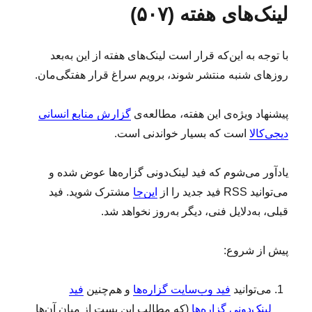
لینک‌های هفته (۵۰۷)
ش
ا
ه
ع
د
ا
و
ه
ت
با توجه به این‌که قرار است لینک‌های هفته از این به‌بعد
د
ب
ر
ه
روزهای شنبه منتشر ‌شوند، برویم سراغ قرار هفتگی‌مان.
ه
م
پیشنهاد ویژه‌ی این هفته، مطالعه‌ی
گزارش منابع انسانی
ک
ا
دیجی‌کالا
است که بسیار خواندنی است.
ر
ی
یادآور می‌شوم که فید لینک‌دونی گزاره‌ها عوض شده و
ب
ر
می‌توانید RSS فید جدید را از
این‌جا
مشترک شوید. فید
ن
قبلی، به‌دلایل فنی، دیگر به‌روز نخواهد شد.
ا
م
ه‌
پیش از شروع:
ن
و
می‌توانید
فید وب‌سایت گزاره‌ها
و هم‌چنین
فید
ی
س
لینک‌دونی گزاره‌ها
(که مطالب این پست از میان آن‌ها