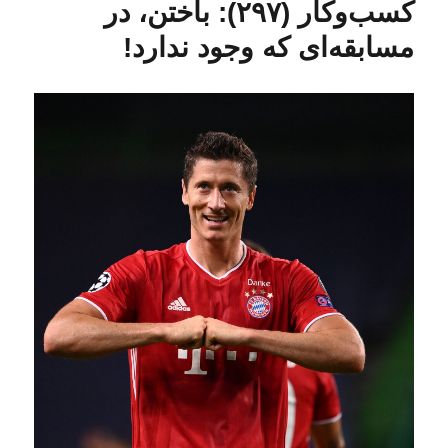
کسب‌و‌کار (۲۹۷): باختن، در
مسابقه‌ای که وجود ندارد!