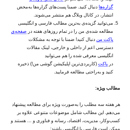
ا
گزاره‌ها
دنبال کنید. ضمنا پست‌های گزاره‌ها به‌محض
ب
انتشار، در کانال وبلاگ هم منتشر می‌شوند.
ق
ه‌
می‌توانید گزیده‌ی به‌ترین مطالب فارسی و انگلیسی
ا
مطالعه‌ شده‌ی من را در تمام روزهای هفته در
صفحه‌ی
ی
پاکت من
دنبال کنید! ضمنا با توجه به مشکلات
ک
ه
دسترسی اعم از داخلی و خارجی، لینک مقالات
و
انگلیسی معرفی شده را هم می‌توانید
ج
در
پاکت
(کاربردی‌ترین اپلیکیشن گوشی من!) ذخیره
و
د
کنید و به‌راحتی مطالعه فرمایید.
ن
د
مطالب ویژه:
ا
ر
د
هر هفته سه مطلب را به‌صورت ویژه برای مطالعه پیشنهاد
!
می‌دهم. این مطالب شامل موضوعات متنوعی علاوه بر
کسب‌وکار، مدیریت، اقتصاد، رسانه و فناوری و … هستند و
ممکن است فارسی یا انگلیسی باشند: