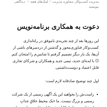
س
ت
ب
ب
مدیریت كسب‌و‌كار
،
مشاوره مدیریت
لینک‌های هفته
دیدگاهی
ا
ه‌
ر
ر
بنویسید
ل
ه
چ
ا
ش
ا
س
ی
د
ب‌
ل
دعوت به همکاری برنامه‌نویس
ه
ه
ی
د
ا
ن
ر
ک‌
این روزها بعد از چند تجربه‌ی ناموفق در راه‌اندازی
ه
ا
کسب‌وکار فناوری‌محور و گذشتن از دردسرهای ناشی از
ی
آن‌ها، یک بار دیگر تصمیم گرفتم تا شانس‌م را امتحان کنم.
ه
🙂 با ایده‌ای جدید، تیمی جدید و همکاران و شرکای تجاری
ف
ت
قابل اعتماد و دوست‌داشتنی.
ه
(
اول چند توضیح صادقانه لازم است:
۵
۰
۸
راست‌ش را بخواهید این یک آگهی رسمی از یک شرکت
)
رسمی و بزرگ نیست. ما «یک محیط خلاقِ‌ جذابِ