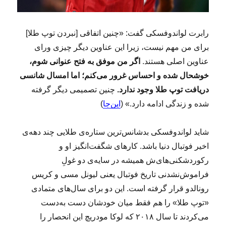
رابرت لواندوفسکی گفت: «چنین اتفاقی [نبردن توپ طلا]
برای من مهم نیست، زیرا این عناوین دیگر چیزی ورای
عناوین اصلی هستند.
اگر من موفق به فتح عنوانی شوم،
خوشحال شده و احساس غرور می‌کنم؛ اما امسال شانسی
دریافت توپ طلا وجود ندارد.
چنین تصمیمی دیگر گرفته
شده و زندگی ادامه دارد.» (
این‌جا
)
شاید لواندوفسکی بدشانس‌ترین ستاره‌ی طلایی چند دهه‌ی
اخیر فوتبال دنیا باشد. کارهای شگفت‌انگیز او و
رکوردشکنی‌های‌ش همیشه در سایه‌ی دو غولِ
فراموش‌نشدنی تاریخ فوتبال یعنی لیونل مسی و کریس
رونالدو قرار گرفته است. این دو برای سال‌های متمادی
«توپ طلا» را هم فقط میان خودشان دست به‌دست
می‌کردند تا سال ۲۰۱۸ که لوکا مودریچ این انحصار را