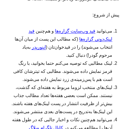
ب‌
و‌
پیش از شروع:
ک
ا
ر
می‌توانید
فید وب‌سایت گزاره‌ها
و هم‌چنین
فید
(
لینک‌دونی گزاره‌ها
(که مطالب این پست از میان آن‌ها
۲
انتخاب می‌شوند) را در فیدخوان‌تان (
اینوریدر
به‌یاد
۹
۷
مرحوم گودر!) دنبال کنید.
)
لینک‌ مطالبی که توصیه می‌کنم حتما بخوانید، با رنگ
:
قرمز نمایش داده می‌شوند. مطالبی که تیترشان کافی
ب
ا
است هم با پس‌زمینه‌ی زرد نمایش داده می‌شوند.
خ
لینک‌‌های منتخب لزوما مربوط به هفته‌ای که گذشت،
ت
نیستند. ممکن است بعضی هفته‌ها تعداد مطالب جذاب
ن
،
بیش‌تر از ظرفیت انتشار در پست لینک‌های هفته باشند.
د
این لینک‌ها به‌تدریج در پست‌های بعدی منتشر می‌شوند.
ر
می‌توانید هم‌چنین نکات و اخبار جالبی که در طول هفته
م
س
آن‌ها را مطالعه می‌کنم در
کانال تلگرام وبلاگ