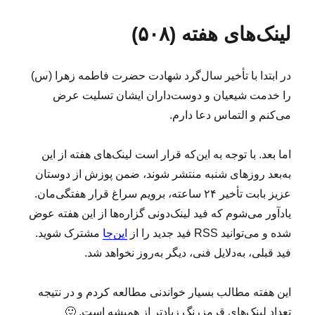
ل
ه
ب‌
ی
ش
ا
ه
د
لینک‌های هفته (۵۰۸)
د
ا
ر
ه
س‌
د
ه
در ابتدا با تأخیر سال‌گرد شهادت حضرت فاطمه زهرا (س)
ر
ا
ی
را خدمت شیعیان و دوست‌داران ایشان تسلیت عرض
ی
می‌کنم و التماس دعا دارم.
ا
ز
ف
اما بعد. با توجه به این‌که قرار است لینک‌های هفته از این
و
به‌بعد روزهای شنبه منتشر ‌شوند، ضمن پوزش از دوستان
ت
عزیز بابت تأخیر ۲۴ ساعته، برویم سراغ قرار هفتگی‌مان.
ب
ا
یادآور می‌شوم که فید لینک‌دونی گزاره‌ها از این هفته عوض
ل
شده و می‌توانید RSS فید جدید را از
این‌جا
مشترک شوید.
ب
فید قبلی، به‌دلایل فنی، دیگر به‌روز نخواهد شد.
ر
ا
ی
این هفته مطالب بسیار خواندنی مطالعه کردم و در نتیجه
ک
تعداد لینک‌های قرمزرنگ زیادتر از همیشه است. 🙂
س