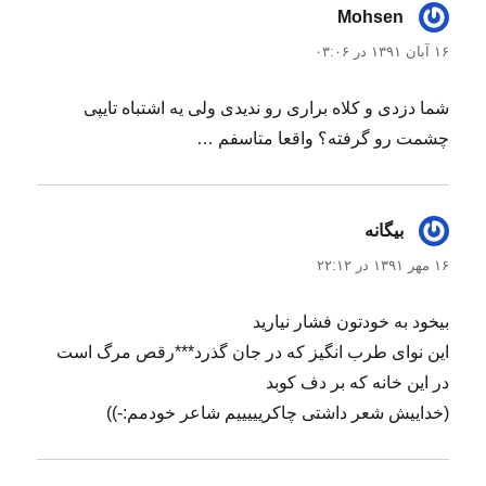
Mohsen
گفت:
۱۶ آبان ۱۳۹۱ در ۰۳:۰۶
شما دزدی و کلاه براری رو ندیدی ولی یه اشتباه تایپی
چشمت رو گرفته؟ واقعا متاسفم …
بيگانه
گفت:
۱۶ مهر ۱۳۹۱ در ۲۲:۱۲
بیخود به خودتون فشار نیارید
این نوای طرب انگیز که در جان گذرد***رقص مرگ است
در این خانه که بر دف کوبد
(خداییش شعر داشتی چاکریییییم شاعر خودمم:-))