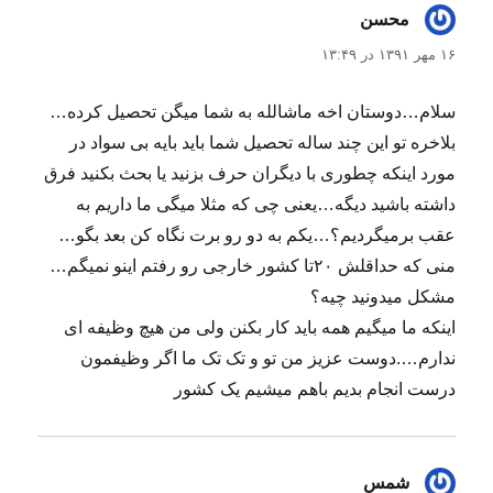
محسن
گفت:
۱۶ مهر ۱۳۹۱ در ۱۳:۴۹
سلام…دوستان اخه ماشالله به شما میگن تحصیل کرده…
بلاخره تو این چند ساله تحصیل شما باید بایه بی سواد در
مورد اینکه چطوری با دیگران حرف بزنید یا بحث بکنید فرق
داشته باشید دیگه…یعنی چی که مثلا میگی ما داریم به
عقب برمیگردیم؟…یکم به دو رو برت نگاه کن بعد بگو…
منی که حداقلش ۲۰تا کشور خارجی رو رفتم اینو نمیگم…
مشکل میدونید چیه؟
اینکه ما میگیم همه باید کار بکنن ولی من هیچ وظیفه ای
ندارم….دوست عزیز من تو و تک تک ما اگر وظیفمون
درست انجام بدیم باهم میشیم یک کشور
شمس
گفت: