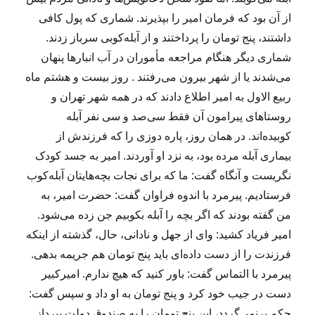
از آن بود که فرمان امیر را بپذیرند. شماری که پول کافی
داشتند، پنج تومان را پرداختند و از آبله‌کوبی سرباز زدند.
شماری دیگر هنگام مراجعه مأموران در آب انبارها پنهان
می‌شدند یا از شهر بیرون می‌رفتند . روز بیست و هشتم ماه
ربیع الاول به امیر اطلاع دادند که در همه‌ شهر تهران و
روستاهای پیرامون آن فقط سی‌صد و سی نفر آبله
کوبیده‌اند. در همان روز، پاره دوزی را که فرزندش از
بیماری آبله مرده بود، به نزد او آوردند. امیر به جسد کودک
نگریست و آنگاه گفت: ما که برای نجات بچه‌هایتان آبله‌کوب
فرستادیم. پیرمرد با اندوه فراوان گفت: حضرت امیر، به
من گفته بودند که اگر بچه را آبله بکوبیم جن زده می‌شود.
امیر فریاد کشید: وای از جهل و نادانی، حال، گذشته از اینکه
فرزندت را از دست داده‌ای باید پنج تومان هم جریمه بدهی.
پیرمرد با التماس گفت: باور کنید که هیچ ندارم. امیرکبیر
دست در جیب خود کرد و پنج تومان به او داد و سپس گفت:
حکم برنمی‌گردد، این پنج تومان را به صندوق دولت بپرداز .