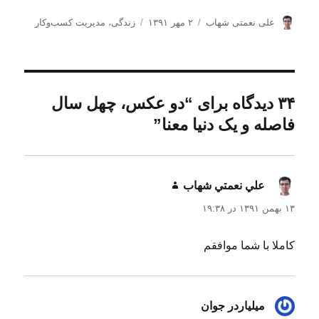
ن
ا
د
علی نعمتی شهاب
۲ مهر ۱۳۹۱
زندگی
،
مدیریت كسب‌و‌كار
و
ر
س
ی
س
ت
س
ا
ه‌
ن
ل
ه
د
ش
ا
۳۴ دیدگاه برای “دو عکس، چهل سال
ه
د
فاصله و یک دنیا معنا”
ه
د
ر
علي نعمتي شهاب
گفت:
۱۳ بهمن ۱۳۹۱ در ۱۹:۳۸
کاملا با شما موافقم
میلیاردر جوان
گفت: