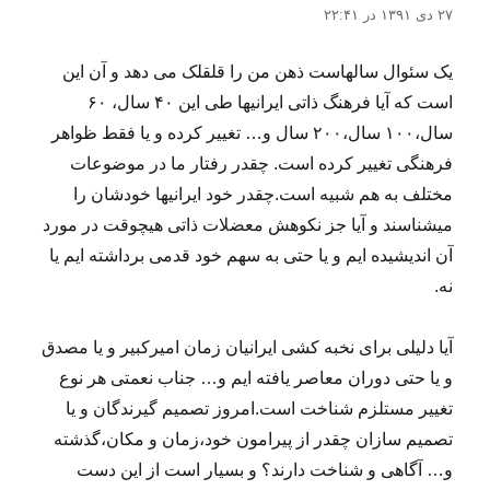
۲۷ دی ۱۳۹۱ در ۲۲:۴۱
یک سئوال سالهاست ذهن من را قلقلک می دهد و آن این
است که آیا فرهنگ ذاتی ایرانیها طی این ۴۰ سال، ۶۰
سال،۱۰۰ سال،۲۰۰ سال و… تغییر کرده و یا فقط ظواهر
فرهنگی تغییر کرده است. چقدر رفتار ما در موضوعات
مختلف به هم شبیه است.چقدر خود ایرانیها خودشان را
میشناسند و آیا جز نکوهش معضلات ذاتی هیچوقت در مورد
آن اندیشیده ایم و یا حتی به سهم خود قدمی برداشته ایم یا
نه.
آیا دلیلی برای نخبه کشی ایرانیان زمان امیرکبیر و یا مصدق
و یا حتی دوران معاصر یافته ایم و… جناب نعمتی هر نوع
تغییر مستلزم شناخت است.امروز تصمیم گیرندگان و یا
تصمیم سازان چقدر از پیرامون خود،زمان و مکان،گذشته
و… آگاهی و شناخت دارند؟ و بسیار است از این دست