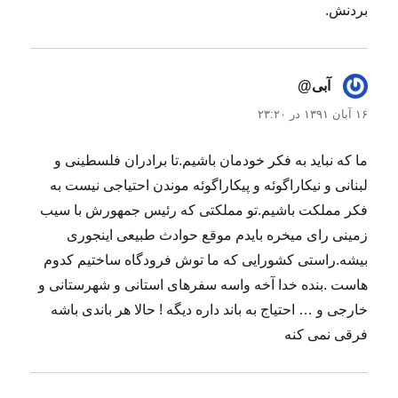
بردنش.
آبی@
گفت:
۱۶ آبان ۱۳۹۱ در ۲۳:۲۰
ما که نباید به فکر خودمان باشیم.تا برادران فلسطینی و
لبنانی و نیکاراگوئه و پیکاراگوئه موندن احتیاجی نیست به
فکر مملکت باشیم.تو مملکتی که رئیس جمهورش با سیب
زمینی رای میخره بایدم موقع حوادث طبیعی اینجوری
بیشه.راستی کشورایی که ما توش فرودگاه ساختیم کدوم
هاست .بنده خدا آخه واسه سفرهای استانی و شهرستانی و
خارجی و … احتیاج به باند داره دیگه ! حالا هر باندی باشه
فرقی نمی کنه