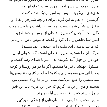
میرزا احمدخان، پسر امیر، مرده است که او این چنین
های‌های می‌گرید. سپس، به امیر نزدیک شد و گفت:
گریستن، آن هم به این گونه، برای دو بچه‌ شیرخوار بقال و
چقال در شأن شما نیست. امیر سر برداشت و با خشم به او
نگریست، آنچنان که میرزا آقاخان از ترس بر خود لرزید.
امیر اشک‌هایش را پاک کرد و گفت: خاموش باش. تا زمانی
که ما سرپرستی این ملت را بر عهده داریم، مسئول
مرگشان ما هستیم. میرزا آقاخان آهسته گفت: ولی اینان
خود در اثر جهل آبله نکوبیده‌اند . امیر با صدای رسا گفت: و
مسئول جهلشان نیز ما هستیم. اگر ما در هر روستا و کوچه
و خیابانی مدرسه بسازیم و کتابخانه ایجاد کنیم، دعانویس‌ها
بساطشان را جمع می‌کنند. تمام ایرانی‌ها اولاد حقیقی من
هستند و من از این می‌گریم که چرا این مردم باید این قدر
جاهل باشند که در اثر نکوبیدن آبله بمیرند
منبع : محمود حکیمی – داستان‌هایی از زندگی امیرکبیر.
دفتر نشر فرهنگ اسلامی، چاپ سی و هفتم، ۱۳۸۴