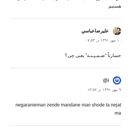
هستیم
عليرضاعباسي
گفت:
۱۰ مهر ۱۳۹۱ در ۰۷:۵۳
جسارتاً “ضـمـیـنـه” یعنی چی؟
i@
گفت:
۹ مهر ۱۳۹۱ در ۱۳:۵۲
negaranieman zende mandane man shode ta nejat
ma