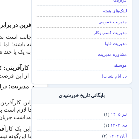
گزاره‌ها
لینک‌های هفته
مدیریت عمومی
کارآفرین در برابر
مدیریت کسب‌و‌کار
اما جالب است بدا
مدیریت فاوا
داشته باشند؛ اما 
گام به یک یا چند ن
مشاوره مدیریت
موسیقی
کارآفرینی:
کش
از این فرصت
یاد ایام شباب!
مدیریت:
فرا
بایگانی تاریخ خورشیدی
بنابراین کارآفری
این‌ها لازم است ب
تیر ۱۴۰۵
(۱)
و نگه‌داشت جریا
دی ۱۴۰۴
(۱)
بنابراین یک کارآف
لزوما این‌گونه ن
آبان ۱۴۰۴
(۲)