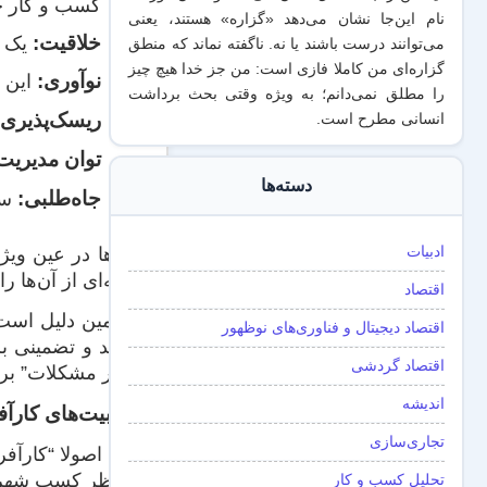
کسب و کار ج
نام این‌جا نشان می‌دهد «گزاره‌» هستند، یعنی
خلاقیت:
یک ک
می‌توانند درست باشند یا نه. ناگفته نماند که منطق
گزاره‌ای من کاملا فازی است: من جز خدا هیچ چیز
نوآوری:
این ک
را مطلق نمی‌دانم؛ به ویژه وقتی بحث برداشت
ریسک‌پذیری:
انسانی مطرح است.
توان مدیریت
دسته‌ها
جاه‌طلبی:
سط
ادبیات
این‌ها در عین وی
اولیه‌ای از آن‌ها
اقتصاد
به‌همین دلیل است
اقتصاد دیجیتال و فناوری‌های نوظهور
سفید و تضمینی بر
اقتصاد گردشی
برابر مشکلات” بر
اندیشه
جذابیت‌‌های کارآف
تجاری‌سازی
البته اصولا “کارآ
از نظر کسب شهرت و ثر
تحلیل کسب و کار