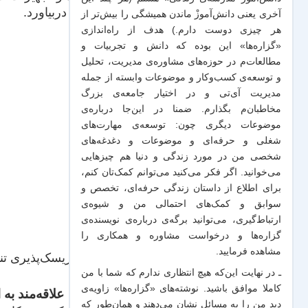
پول دربیاورد.
آخری یعنی دانش‌آموزْ ماندن همیشگی را بیش‌تر از
هر چیزی دوست دارم.) هدف از راه‌اندازی
«گزاره‌ها» این بوده که دانش و تجربیات‌ و
مطالعات‌م در حوزه‌های مشاوره‌ی مدیریت، تحلیل
و توسعه‌ی کسب‌وکار و موضوعات وابسته از جمله
مدیریت آی‌تی و در اختیار جامعه‌ی بزرگ
مخاطبان‌م بگذارم. ضمنا در این‌جا درباره‌ی
موضوعات دیگری چون: توسعه‌ی مهارت‌های
شغلی و حرفه‌ای و موضوعات و دغدغه‌های
شخصی من در مورد زندگی و دنیا هم چیزهایی
می‌خوانید. اگر فکر می‌کنید می‌توانم کمک‌تان کنم،
برای اطلاع از داستان زندگی حرفه‌ای، تخصص و
سوابق و کمک‌های احتمالی من و شیو‌ه‌ی
ارتباط‌گیری، می‌توانید برگه‌ی
درباره‌ی نویسنده‌ی
گزاره‌ها و درخواست مشاوره و همکاری
را
مشاهده فرمایید.
اما ریسک‌پذیری ت
ـ در نهایت این‌که هیچ انتظاری ندارم که شما با من
کاملا موافق باشید. نوشته‌های «گزاره‌ها» زاویه‌ی
علاقه‌مند به ا
دید من را به مسائل نشان می‌دهند و همان‌طور که