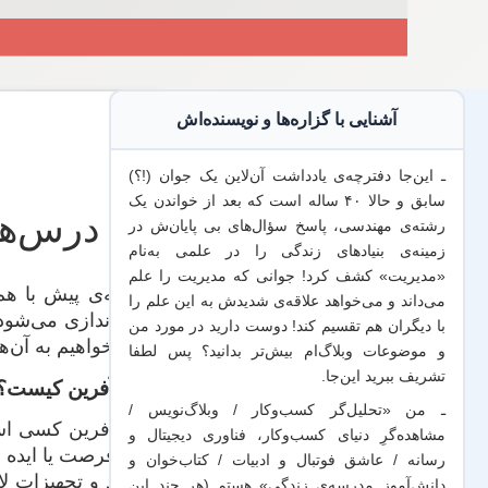
آشنایی با گزاره‌ها و نویسنده‌اش
ـ این‌جا دفترچه‌ی یادداشت‌ آن‌لاین یک جوان (!؟)
سابق و حالا ۴۰ ساله است که بعد از خواندن یک
درس‌های ت
رشته‌ی مهندسی، پاسخ سؤال‌های بی پایان‌ش در
زمینه‌ی بنیادهای زندگی را در علمی به‌نام
«مدیریت» کشف کرد! جوانی که مدیریت
را علم
هفته‌ی پیش با هم
می‌داند
و می‌خواهد
علاقه‌ی شدیدش به این علم
را
راه‌اندازی می‌شود
با
دیگران هم
تقسیم کند! دوست دارید در مورد من
می‌خواهیم به آن‌ه
و موضوعات وبلاگ‌ام بیش‌تر بدانید؟ پس لطفا
تشریف ببرید
این‌جا
.
کارآفرین کیست؟
ـ من «تحلیل‌گر کسب‌وکار / وبلاگ‌نویس /
کارآفرین کسی است
مشاهده‌گرِ دنیای کسب‌وکار، فناوری دیجیتال و
آن فرصت یا ایده ب
رسانه / عاشق فوتبال و ادبیات / کتاب‌خوان و
مواد و تجهیزات ل
دانش‌آموز مدرسه‌ی زندگی» هستم (هر چند این