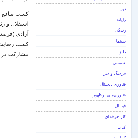
دین
کسب منافع م
رایانه
استقلال و رئ
زندگی
آزادی (فرصت
سینما
کسب رضایت 
طنز
مشارکت در ر
عمومی
فرهنگ و هنر
فناوری دیجیتال
فناوری‌های نوظهور
فوتبال
کار حرفه‌ای
کتاب