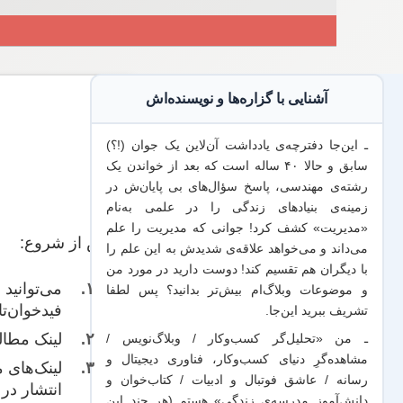
آشنایی با گزاره‌ها و نویسنده‌اش
ـ این‌جا دفترچه‌ی یادداشت‌ آن‌لاین یک جوان (!؟)
سابق و حالا ۴۰ ساله است که بعد از خواندن یک
رشته‌ی مهندسی، پاسخ سؤال‌های بی پایان‌ش در
زمینه‌ی بنیادهای زندگی را در علمی به‌نام
«مدیریت» کشف کرد! جوانی که مدیریت
را علم
پیش از شروع:
می‌داند
و می‌خواهد
علاقه‌ی شدیدش به این علم
را
با
دیگران هم
تقسیم کند! دوست دارید در مورد من
می‌توانید
ف
و موضوعات وبلاگ‌ام بیش‌تر بدانید؟ پس لطفا
فیدخوان‌تا
تشریف ببرید
این‌جا
.
لینک‌ مطا
ـ من «تحلیل‌گر کسب‌وکار / وبلاگ‌نویس /
مشاهده‌گرِ دنیای کسب‌وکار، فناوری دیجیتال و
لینک‌‌های
رسانه / عاشق فوتبال و ادبیات / کتاب‌خوان و
انتشار در 
دانش‌آموز مدرسه‌ی زندگی» هستم (هر چند این