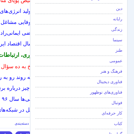
تخصیص پویای منابع
دین
آیا تولید انرژی‌ه
رایانه
شکوفایی مشاغل د
زندگی
مرتضی ایمانی‌راد 
سینما
پارسال اقتصاد ایران با بخش نفت ۵ د
طنز
فناوری، ارتباطات
عمومی
پاسخ به ده سؤال در
فرهنگ و هنر
ادامه روند رو به 
فناوری دیجیتال
همه‌چیز درباره بر
فناوری‌های نوظهور
ایرانی‌ها سال ۹۶ بالغ بر ۲۲ هزار میلیارد تومان برای فاوا هزینه کردند
فوتبال
تعامل در شبکه‌های
کار حرفه‌ای
کتاب