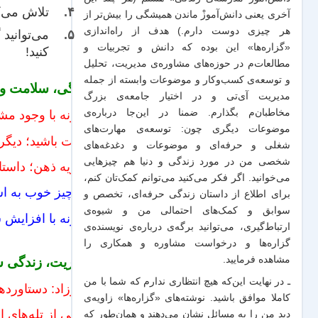
تلاش می‌ک
آخری یعنی دانش‌آموزْ ماندن همیشگی را بیش‌تر از
هر چیزی دوست دارم.) هدف از راه‌اندازی
می‌توانید
«گزاره‌ها» این بوده که دانش و تجربیات‌ و
کنید!
مطالعات‌م در حوزه‌های مشاوره‌ی مدیریت، تحلیل
و توسعه‌ی کسب‌وکار و موضوعات وابسته از جمله
زندگی، سلامت و ک
مدیریت آی‌تی و در اختیار جامعه‌ی بزرگ
مخاطبان‌م بگذارم. ضمنا در این‌جا درباره‌ی
چگونه با وجود مشک
موضوعات دیگری چون: توسعه‌ی مهارت‌های
راحت باشید؛ دیگر
شغلی و حرفه‌ای و موضوعات و دغدغه‌های
شخصی من در مورد زندگی و دنیا هم چیزهایی
نظریه ذهن؛ داستان
می‌خوانید. اگر فکر می‌کنید می‌توانم کمک‌تان کنم،
یک چیز خوب به اس
برای اطلاع از داستان زندگی حرفه‌ای، تخصص و
سوابق و کمک‌های احتمالی من و شیو‌ه‌ی
چگونه با افزایش 
ارتباط‌گیری، می‌توانید برگه‌ی
درباره‌ی نویسنده‌ی
گزاره‌ها و درخواست مشاوره و همکاری
را
مدیریت، زندگی سا
مشاهده فرمایید.
ـ در نهایت این‌که هیچ انتظاری ندارم که شما با من
شیرزاد: دستاورده
کاملا موافق باشید. نوشته‌های «گزاره‌ها» زاویه‌ی
رهایی از تله‌های 
دید من را به مسائل نشان می‌دهند و همان‌طور که