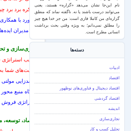
نام این‌جا نشان می‌دهد «گزاره‌» هستند، یعنی
مذاکره برد برد چ
می‌توانند درست باشند یا نه. ناگفته نماند که منطق
گزاره‌ای من کاملا فازی است: من جز خدا هیچ چیز
برخورد با همکاری 
را مطلق نمی‌دانم؛ به ویژه وقتی بحث برداشت
چرا مدیران ایده‌ها
انسانی مطرح است.
تجاری‌سازی و تح
دسته‌ها
مکاتب استراتژی چ
ادبیات
قابلیت‌های شما به 
اقتصاد
درآمدزایی مولتی ت
اقتصاد دیجیتال و فناوری‌های نوظهور
دیدگاه منبع محور 
اقتصاد گردشی
استراتژی فروش شخصی: ۵ استراتژی پرکاربرد فروش که مدیرا
اندیشه
تجاری‌سازی
اقتصاد، توسعه، م
تحلیل کسب و کار