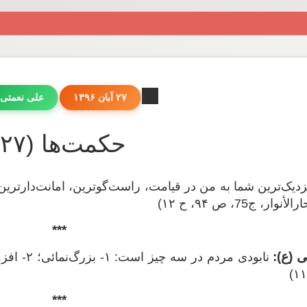
۲۷ آبان ۱۳۹۶
علی نعمتی
حکمت‌ها (۲۷)
دیک‌ترین شما به من در قیامت، راست‌گوترین، امانت‌دارترین،
 ج75، ص ۹۴، ح ۱۲)
***
 (ع):
***