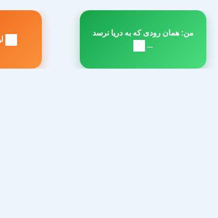
راهبری
من: همان رودی که به دریا نرسد
نوشته
لین
مطلب
م
...
بعدی:
ق