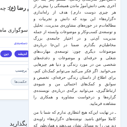
آخری یعنی دانش‌آموزْ ماندن همیشگی را بیش‌تر از
امام رضا (ع):
چه ن
هر چیزی دوست دارم.) هدف از راه‌اندازی
«گزاره‌ها» این بوده که دانش و تجربیات‌ و
مطالعات‌م در حوزه‌های مشاوره‌ی مدیریت، تحلیل
ایام سوگواری ماه
و توسعه‌ی کسب‌وکار و موضوعات وابسته از جمله
مدیریت آی‌تی و در اختیار جامعه‌ی بزرگ
مخاطبان‌م بگذارم. ضمنا در این‌جا درباره‌ی
موضوعات دیگری چون: توسعه‌ی مهارت‌های
اندیشه
دین
شغلی و حرفه‌ای و موضوعات و دغدغه‌های
شخصی من در مورد زندگی و دنیا هم چیزهایی
می‌خوانید. اگر فکر می‌کنید می‌توانم کمک‌تان کنم،
برای اطلاع از داستان زندگی حرفه‌ای، تخصص و
حکمت‌ها
سوابق و کمک‌های احتمالی من و شیو‌ه‌ی
ارتباط‌گیری، می‌توانید برگه‌ی
درباره‌ی نویسنده‌ی
گزاره‌ها و درخواست مشاوره و همکاری
را
مشاهده فرمایید.
ـ در نهایت این‌که هیچ انتظاری ندارم که شما با من
کاملا موافق باشید. نوشته‌های «گزاره‌ها» زاویه‌ی
دیدگاه بگذارید
دید من را به مسائل نشان می‌دهند و همان‌طور که