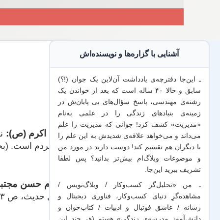
آشنایی با گزاره‌ها و نویسنده‌اش
ـ این‌جا دفترچه‌ی یادداشت‌ آن‌لاین یک جوان (!؟)
سابق و حالا ۴۰ ساله است که بعد از خواندن یک
رشته‌ی مهندسی، پاسخ سؤال‌های بی پایان‌ش در
زمینه‌ی بنیادهای زندگی را در علمی به‌نام
«مدیریت» کشف کرد! جوانی که مدیریت
را علم
پیام اکرم (ص):
نز
می‌داند
و می‌خواهد
علاقه‌ی شدیدش به این علم
را
به مردم است. (بحارالأنوار،
با
دیگران هم
تقسیم کند! دوست دارید در مورد من
و موضوعات وبلاگ‌ام بیش‌تر بدانید؟ پس لطفا
تشریف ببرید
این‌جا
.
امام حسن مجتبی
ـ من «تحلیل‌گر کسب‌وکار / وبلاگ‌نویس /
چهل حدیث، ص ۱۱۳)
مشاهده‌گرِ دنیای کسب‌وکار، فناوری دیجیتال و
رسانه / عاشق فوتبال و ادبیات / کتاب‌خوان و
دانش‌آموز مدرسه‌ی زندگی» هستم (هر چند این