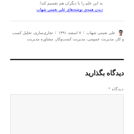
به این علم را با دیگران هم تقسیم کند!
دیدن همه‌ی نوشته‌های علی نعمتی شهاب
ن
ا
د
علی نعمتی شهاب
۷ اسفند ۱۳۹۱
تجاری‌سازی
،
تحلیل كسب
و
ر
س
و كار
،
مدیریت عمومی
،
مدیریت كسب‌و‌كار
،
مشاوره مدیریت
ی
س
ت
س
ا
ه‌
ن
ل
ه
د
ش
ا
ه
د
دیدگاه بگذارید
ه
د
ر
دیدگاه
*