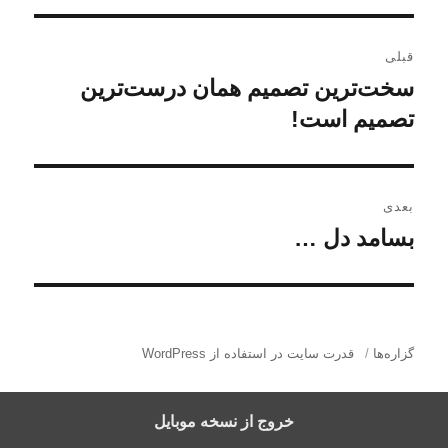
ر
قبلی
ا
سخت‌ترین تصمیم همان درست‌ترین
ن
و
تصمیم است!
ه
ش
ب
ت
ه
ر
بعدی
ق
بسامد دل …
ن
ی
ب
و
ل
ن
ش
ی
ت
و
:
ه
گزاره‌ها
قدرت سایت در استفاده از WordPress
ش
ب
ع
ت
خروج از نسخه موبایل
د