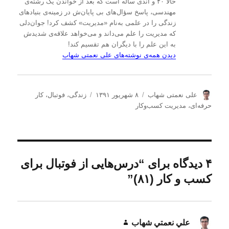
حالا ۴۰ و اندی ساله است که بعد از خواندن یک رشته‌ی
مهندسی، پاسخ سؤال‌های بی پایان‌ش در زمینه‌ی بنیادهای
زندگی را در علمی به‌نام «مدیریت» کشف کرد! جوان‌دلی
که مدیریت را علم می‌داند و می‌خواهد علاقه‌ی شدیدش
به این علم را با دیگران هم تقسیم کند!
دیدن همه‌ی نوشته‌های علی نعمتی شهاب
ن
ا
د
علی نعمتی شهاب
۸ شهریور ۱۳۹۱
زندگی
،
فوتبال
،
کار
و
ر
س
حرفه‌ای
،
مدیریت كسب‌و‌كار
ی
س
ت
س
ا
ه‌
ن
ل
ه
د
ش
ا
ه
د
۴ دیدگاه برای “درس‌هایی از فوتبال برای
ه
کسب و کار (۸۱)”
د
ر
علي نعمتي شهاب
گفت: