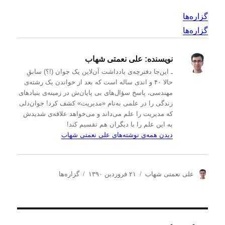
گزاره‌ها
گزاره‌ها
نویسنده:
علی نعمتی شهاب
ـ این‌جا دفترچه‌ی یادداشت‌ آن‌لاین یک جوان (!؟) سابقِ
حالا ۴۰ و اندی ساله است که بعد از خواندن یک رشته‌ی
مهندسی، پاسخ سؤال‌های بی پایان‌ش در زمینه‌ی بنیادهای
زندگی را در علمی به‌نام «مدیریت» کشف کرد! جوان‌دلی
که مدیریت را علم می‌داند و می‌خواهد علاقه‌ی شدیدش
به این علم را با دیگران هم تقسیم کند!
دیدن همه‌ی نوشته‌های علی نعمتی شهاب
ن
ا
د
علی نعمتی شهاب
۲۱ فروردین ۱۳۹۰
گزاره‌ها
و
ر
س
ی
س
ت
س
ا
ه‌
ن
ل
ه