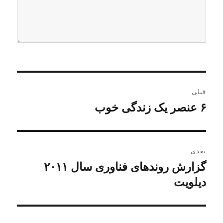
ر
قبلی
ا
۶ عنصر یک زندگی خوب
ن
و
ه
ش
ب
ت
بعدی
ه
ر
گزارش روندهای فناوری سال ۲۰۱۱
ن
ق
و
دیلویت
ی
ب
ش
ل
ن
ت
ی
ه