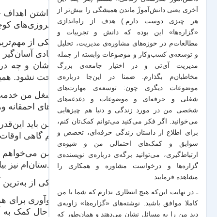
آخری یعنی دانش‌آموزْ ماندن همیشگی را بیش‌تر از
۳. داشتن اهداف 
هر چیزی دوست دارم.) هدف از راه‌اندازی
بر پیروزی‌های کو
«گزاره‌ها» این بوده که دانش و تجربیات‌ و
۴- یکی از مهم‌
مطالعات‌م در حوزه‌های مشاوره‌ی مدیریت، تحلیل
و زیادی آسان‌گیر 
و توسعه‌ی کسب‌وکار و موضوعات وابسته از جمله
خودشان و چه در ب
مدیریت آی‌تی و در اختیار جامعه‌ی بزرگ
ناراحت نشود. همی
مخاطبان‌م بگذارم. ضمنا در این‌جا درباره‌ی
موضوعات دیگری چون: توسعه‌ی مهارت‌های
۵. شغل من خدمت 
شغلی و حرفه‌ای و موضوعات و دغدغه‌های
کارهای احمقانه وه
شخصی من در مورد زندگی و دنیا هم چیزهایی
می‌خوانید. اگر فکر می‌کنید می‌توانم کمک‌تان کنم،
۶. من باید این‌
برای اطلاع از داستان زندگی حرفه‌ای، تخصص و
بدانم گاهی اوقات
سوابق و کمک‌های احتمالی من و شیو‌ه‌ی
۷. من می‌خواهم 
ارتباط‌گیری، می‌توانید برگه‌ی
درباره‌ی نویسنده‌ی
زیردستان‌ام نیز بی
گزاره‌ها و درخواست مشاوره و همکاری
را
مشاهده فرمایید.
۸. یکی از به‌ترین آزمایش‌های کیفیت ره‌بری من و سازمان‌‌ام این است:
ـ در نهایت این‌که هیچ انتظاری ندارم که شما با من
۹. نوآوری برای ه
کاملا موافق باشید. نوشته‌های «گزاره‌ها» زاویه‌ی
این حال کمک به آن
دید من را به مسائل نشان می‌دهند و همان‌طور که