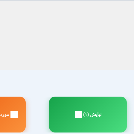
راهبری
نوشته
نیایش (۱)
موردک
مطلب
م
بعدی:
ق