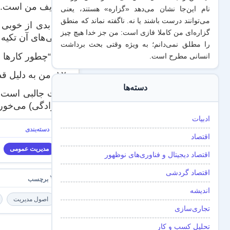
وظایف من است.
نام این‌جا نشان می‌دهد «گزاره‌» هستند، یعنی
می‌توانند درست باشند یا نه. ناگفته نماند که منطق
۱۰. بدی از خوب
گزاره‌ای من کاملا فازی است: من جز خدا هیچ چیز
خوبی‌های آن تکیه 
را مطلق نمی‌دانم؛ به ویژه وقتی بحث برداشت
۱۱. “چطور کارها را انجام می‌دهم” به همان اندازه‌ی “چه کارهایی انجام می‌دهم” مهم است.
انسانی مطرح است.
۱۲. من به دلیل قدرت بیش‌ترم نسبت به دیگران، استعداد تبدیل شدن به یک آدم احمق بی‌احساس (و نفهمیدن این موضوع!) را دارم.
دسته‌ها
خانوادگی) می‌خورد. باور شماره‌‌ی ۱۰ هم که خودش یک ایده‌‌ی بسیا
ادبیات
اقتصاد
مدیریت عمومی
اقتصاد دیجیتال و فناوری‌های نوظهور
اقتصاد گردشی
اندیشه
اصول مدیریت
تجاری‌سازی
تحلیل کسب و کار