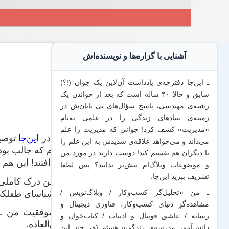
آشنایی با گزاره‌ها و نویسنده‌اش
ـ این‌جا دفترچه‌ی یادداشت‌ آن‌لاین یک جوان (!؟)
سابق و حالا ۴۰ ساله است که بعد از خواندن یک
رشته‌ی مهندسی، پاسخ سؤال‌های بی پایان‌ش در
زمینه‌ی بنیادهای زندگی را در علمی به‌نام
«مدیریت» کشف کرد! جوانی که مدیریت
را علم
قبلا در
این‌جا
توصیه
می‌داند
و می‌خواهد
علاقه‌ی شدیدش به این علم
را
با
دیگران هم
تقسیم کند! دوست دارید در مورد من
نمی‌افتند! این هم آن ۱۲ باور
و موضوعات وبلاگ‌ام بیش‌تر بدانید؟ پس لطفا
تشریف ببرید
این‌جا
.
۱. من درک کاملی 
کارشناسای طفلکی ر
ـ من «تحلیل‌گر کسب‌وکار / وبلاگ‌نویس /
مشاهده‌گرِ دنیای کسب‌وکار، فناوری دیجیتال و
۲. موفقیت من ـ 
رسانه / عاشق فوتبال و ادبیات / کتاب‌خوان و
فوق‌العاده.
دانش‌آموز مدرسه‌ی زندگی» هستم (هر چند این