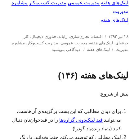
لینک‌های هفته
مدیریت عمومی
مدیریت کسب‌و‌کار
مشاوره
مدیریت
لینک‌های هفته
ا
د
۲۸ تیر ۱۳۹۲
اقتصاد
،
تجاری‌سازی
،
رایانه
،
فناوری دیجیتال
،
کار
ر
س
حرفه‌ای
،
لینک‌های هفته
،
مدیریت عمومی
،
مدیریت كسب‌و‌كار
،
مشاوره
س
ب
ت
ب
مدیریت
لینک‌های هفته
دیدگاهی بنویسید
ا
ر
ه‌
ر
ل
چ
ه
ا
ش
س
ا
ی
لینک‌های هفته (۱۴۶)
د
ب‌
ل
ه
ه
ی
د
ا
ن
پیش از شروع:
ر
ک‌
ه
ا
برای دیدن مطالبی که این پست برگزیده‌ی آن‌هاست،
ی
می‌توانید
فید لینک‌دونی گزاره‌ها
را در فیدخوان‌تان دنبال
ه
ف
کنید (به‌یاد زنده‌یاد گودر!)
ت
لینک‌ مطالبی که توصیه می‌کنم حتما بخوانید، با رنگ