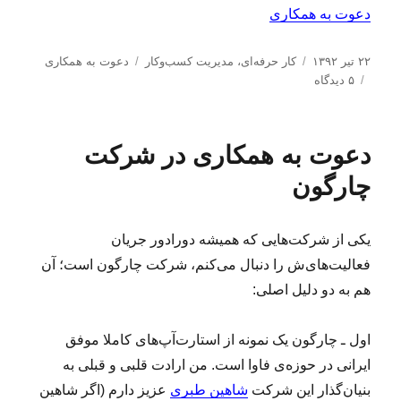
دعوت به همکاری
ا
د
ب
۲۲ تیر ۱۳۹۲
کار حرفه‌ای
،
مدیریت كسب‌و‌كار
دعوت به همکاری
ر
ب
س
ر
۵ دیدگاه
س
ر
ت
چ
ا
ا
ه‌
س
ل
ی
ه
ب‌
دعوت به همکاری در شرکت
ش
د
ا
ه
د
ع
ا
چارگون
ه
و
د
ت
ر
ب
یکی از شرکت‌هایی که همیشه دورادور جریان
ه
فعالیت‌های‌ش را دنبال می‌کنم، شرکت چارگون است؛ آن
ه
م
هم به دو دلیل اصلی:
ک
ا
اول ـ چارگون یک نمونه از استارت‌آپ‌های کاملا موفق
ر
ی
ایرانی در حوزه‌ی فاوا است. من ارادت قلبی و قبلی به
د
بنیان‌گذار این شرکت
شاهین طبری
عزیز دارم (اگر شاهین
ر