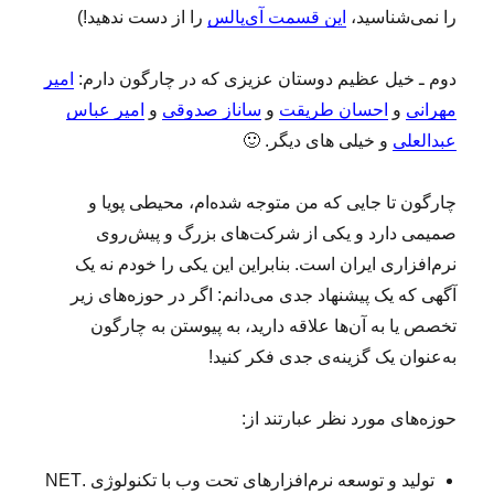
را نمی‌شناسید،
این قسمت آی‌پالس
را از دست ندهید!)
ش
ر
ک
دوم ـ خیل عظیم دوستان عزیزی که در چارگون دارم:
امیر
ت
مهرانی
و
احسان طریقت
و
ساناز صدوقی
و
امیر عباس
ف
ا
عبدالعلی
و خیلی ‌های دیگر. 🙂
و
ا
چارگون تا جایی که من متوجه شده‌ام، محیطی پویا و
ا
ر
صمیمی دارد و یکی از شرکت‌های بزرگ و پیش‌روی
م
نرم‌افزاری ایران است. بنابراین این یکی را خودم نه یک
آگهی که یک پیشنهاد جدی می‌دانم: اگر در حوزه‌های زیر
تخصص یا به آن‌ها علاقه دارید، به پیوستن به چارگون
به‌عنوان یک گزینه‌ی جدی فکر کنید!
حوزه‌های مورد نظر عبارتند از:
تولید و توسعه نرم‌افزارهای تحت وب با تکنولوژی .NET