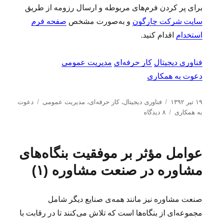
برای پر کردن فرم‌های مربوطه و ارسال رزومه‌ از طریق
سایت شرکت چارگون
و به‌صورت مشخص
صفحه فرم
استخدام
اقدام کنید.
فناوری دیجیتال
کار حرفه‌ای
مدیریت عمومی
دعوت به همکاری
ا
د
ب
۱۹ تیر ۱۳۹۲
فناوری دیجیتال
،
کار حرفه‌ای
،
مدیریت عمومی
دعوت
ر
س
ب
ر
به همکاری
۸ دیدگاه
س
ت
ر
چ
ا
ه‌
ا
س
ل
ه
ی
ب‌
عوامل مؤثر بر موفقیت بنگاه‌های
ش
ا
د
ه
د
ع
ا
مشاوره در صنعت مشاوره (۱)
ه
و
د
ت
ر
ب
صنعت مشاوره نیز مانند همه‌ی صنایع دیگر شامل
ه
مجموعه‌ای از بنگاه‌ها است که تلاش می‌کنند تا در رقابت با
ه