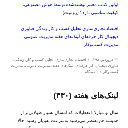
اولین کتاب معتبر نوشته‌شده توسط هوش مصنوعی،
کیفیت مناسبی دارد؟
(زومیت)
اقتصاد
تجاری‌سازی
تحلیل کسب و کار
زندگی
فناوری
دیجیتال
کار حرفه‌ای
لینک‌های هفته
مدیریت عمومی
مدیریت کسب‌و‌کار
ا
د
۲۳ فروردین ۱۳۹۸
اقتصاد
،
تجاری‌سازی
،
تحلیل كسب و كار
،
زندگی
،
ر
س
فناوری دیجیتال
،
کار حرفه‌ای
،
لینک‌های هفته
،
مدیریت عمومی
،
مدیریت
س
ت
ب
كسب‌و‌كار
۱ دیدگاه
ا
ه‌
ر
ل
ه
ا
ش
ا
ی
لینک‌های هفته (۴۳۰)
د
ل
ه
ی
د
ن
سال نو مبارک! تعطیلات که امسال بسیار طولانی‌تر از
ر
ک‌
ه
همیشه هم به‌نظر می‌رسید به‌سرعت به‌پایان رسید. حالا
ا