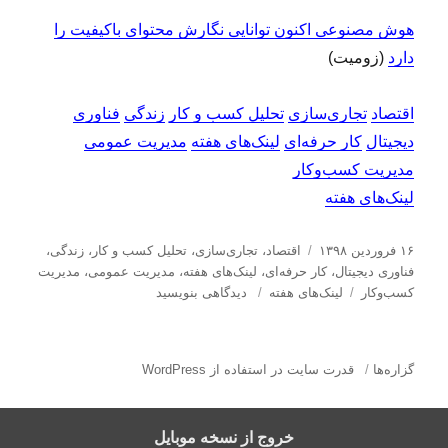
هوش مصنوعی اکنون توانایی نگارش محتوای باکیفیت را
دارد
(زومیت)
اقتصاد
تجاری‌سازی
تحلیل کسب و کار
زندگی
فناوری
دیجیتال
کار حرفه‌ای
لینک‌های هفته
مدیریت عمومی
مدیریت کسب‌و‌کار
لینک‌های هفته
ا
د
۱۶ فروردین ۱۳۹۸
اقتصاد
،
تجاری‌سازی
،
تحلیل كسب و كار
،
زندگی
،
ر
س
فناوری دیجیتال
،
کار حرفه‌ای
،
لینک‌های هفته
،
مدیریت عمومی
،
مدیریت
س
ب
ت
ب
كسب‌و‌كار
لینک‌های هفته
دیدگاهی بنویسید
ا
ر
ه‌
ر
ل
چ
ه
ا
ش
س
ا
ی
گزاره‌ها
قدرت سایت در استفاده از WordPress
د
ب‌
ل
ه
ه
ی
د
ا
ن
خروج از نسخه موبایل
ر
ک‌