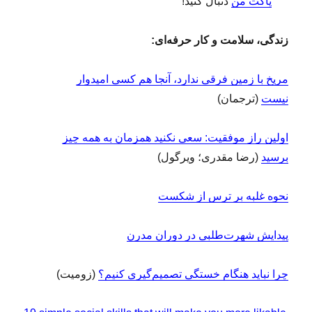
پاکت من
دنبال کنید!
ی
م
زندگی، سلامت و کار حرفه‌ای:
ا
۸
۲
مریخ با زمین فرقی ندارد، آنجا هم کسی امیدوار
۳
نیست
(ترجمان)
۰
;
اولین راز موفقیت: سعی نکنید همزمان به همه چیز
برسید
(رضا مقدری؛ ویرگول)
نحوه غلبه بر ترس از شکست
پیدایش شهرت‌طلبی در دوران مدرن
چرا نباید هنگام خستگی تصمیم‌گیری کنیم؟
(زومیت)