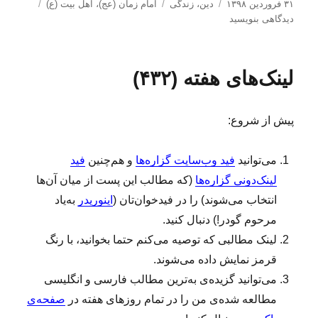
ا
د
ب
ب
۳۱ فروردین ۱۳۹۸
دین
،
زندگی
امام زمان (عج)
،
اهل بیت (ع)
ر
س
ر
ر
دیدگاهی بنویسید
س
ت
چ
ا
ا
ه‌
س
ی
ل
ه
ب‌
ا
لینک‌های هفته (۴۳۲)
ش
ا
ه
ی
د
ا
ع
ه
ش
پیش از شروع:
د
ق
ر
ت
و
می‌توانید
فید وب‌سایت گزاره‌ها
و هم‌چنین
فید
آ
لینک‌دونی گزاره‌ها
(که مطالب این پست از میان آن‌ها
ب
ر
انتخاب می‌شوند) را در فیدخوان‌تان (
اینوریدر
به‌یاد
و
مرحوم گودر!) دنبال کنید.
ی
لینک‌ مطالبی که توصیه می‌کنم حتما بخوانید، با رنگ
د
ی
قرمز نمایش داده می‌شوند.
ر
می‌توانید گزیده‌ی به‌ترین مطالب فارسی و انگلیسی
ی
مطالعه‌ شده‌ی من را در تمام روزهای هفته در
صفحه‌ی
ن
ه‌