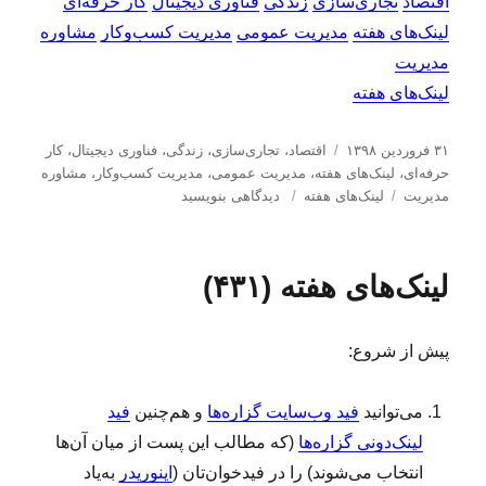
اقتصاد
تجاری‌سازی
زندگی
فناوری دیجیتال
کار حرفه‌ای
لینک‌های هفته
مدیریت عمومی
مدیریت کسب‌و‌کار
مشاوره
مدیریت
لینک‌های هفته
ا
د
۳۱ فروردین ۱۳۹۸
اقتصاد
،
تجاری‌سازی
،
زندگی
،
فناوری دیجیتال
،
کار
ر
س
حرفه‌ای
،
لینک‌های هفته
،
مدیریت عمومی
،
مدیریت كسب‌و‌كار
،
مشاوره
س
ب
ت
ب
مدیریت
لینک‌های هفته
دیدگاهی بنویسید
ا
ر
ه‌
ر
ل
چ
ه
ا
ش
س
ا
ی
لینک‌های هفته (۴۳۱)
د
ب‌
ل
ه
ه
ی
د
ا
ن
پیش از شروع:
ر
ک‌
ه
ا
می‌توانید
فید وب‌سایت گزاره‌ها
و هم‌چنین
فید
ی
لینک‌دونی گزاره‌ها
(که مطالب این پست از میان آن‌ها
ه
ف
انتخاب می‌شوند) را در فیدخوان‌تان (
اینوریدر
به‌یاد