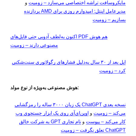
مایکروسافت تراشه اختصاصی می‌سازد – زومیت
و
مدیرعامل اینتل: امیدوارم روزی برای AMD پردازنده
بسازیم – زومیت
اکنون به‌لطف آدوبی حتی فایل‌های PDF هم هوش
مصنوعی دارند – زومیت
اپل بعد از ۳۰ سال به‌دلیل فشارهای رگولاتوری سنت‌شکنی
کرد – زومیت
هوش مصنوعی به‌ویژه از نوع مولد:
نسخه بعدی ChatGPT یک زبان ۳۰۰۰ ساله را رمزگشایی
می‌کند – زومیت
و
اوپن‌ای‌آی روی یک ابزار جستجوی وب
کار می‌کند – پیوست
و
نام تجاری GPT به شرکت خالق
ChatGPT تعلق نگرفت – زومیت