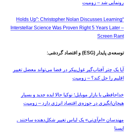
رونمایی شد – زومیت
“Holds Up”: Christopher Nolan Discusses Learning
Interstellar Science Was Proven Right 5 Years Later –
Screen Rant
توسعه‌ی پایدار (ESG) و اقتصاد گردشی:
آیا یک چتر آفتاب‌گیر غول‌پیکر در فضا می‌تواند معضل تغییر
اقلیم را حل کند؟ – زومیت
خداحافظی با بازار موبایل؛ نوکیا حالا ایده جدید و بسیار
هیجان‌انگیزی در حوزه‌ی اقتصاد انرژی دارد – زومیت
مهندسان «ام‌آی‌تی» یک لباس تغییر شکل‌دهنده ساختند ـ
ایسنا