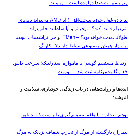
زیر زمین به صدا درآمده است – زومیت
نبرد دو غول حوزه سخت‌افزار؛ آیا AMD می‌تواند پابه‌پای
انویدیا رقابت کند؟ ـ دیجیاتو
و
آیا سلطنت «انویدیا»
طولانی‌مدت خواهد بود؟ – ITMen
و
چرا تراشه‌های انویدیا
بر بازار هوش مصنوعی تسلط دارند؟ ـ کارنگ
ارتباط مستقیم گوشی‌ با ماهواره استارلینک؛ سرعت دانلود
۱۷ مگابیت‌برثانیه ثبت شد – زومیت
ایده‌ها و روایت‌هایی در باب زندگی: خودیاری، سلامت و
اندیشه:
توهم انتخاب؛ آیا واقعا تصمیم‌گیری با ماست؟ – چطور
بیماران بازگشته از مرگ از تجارب شفاف نزدیک به مرگ