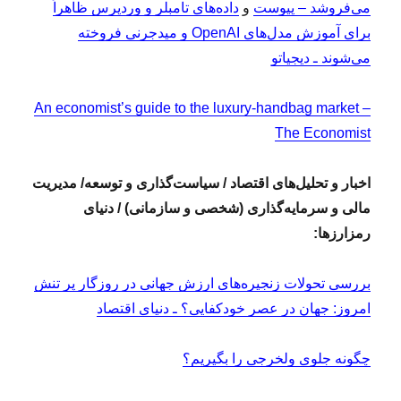
می‌فروشد – پیوست
و
داده‌های تامبلر و وردپرس ظاهراً
برای آموزش مدل‌های OpenAI و میدجرنی فروخته
می‌شوند ـ دیجیاتو
An economist’s guide to the luxury-handbag market –
The Economist
اخبار و تحلیل‌های اقتصاد / سیاست‌گذاری و توسعه/ مدیریت
مالی و سرمایه‌گذاری (شخصی و سازمانی) / دنیای
رمزارزها:
بررسی تحولات زنجیره‌های ارزش جهانی در روزگار پر تنش
امروز: جهان در عصر خودکفایی؟ ـ دنیای اقتصاد
چگونه جلوی ولخرجی را بگیریم؟