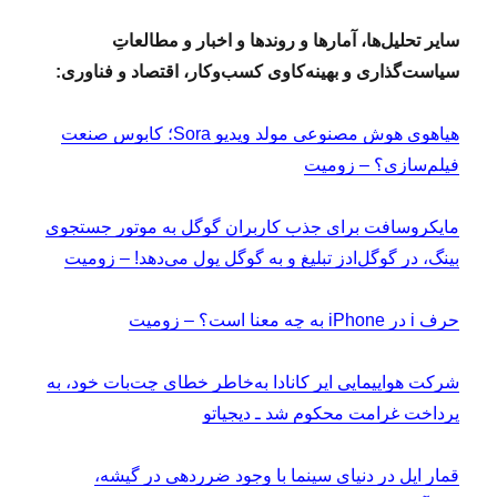
سایر تحلیل‌ها، آمارها و روندها و اخبار و مطالعاتِ
سیاست‌گذاری و بهینه‌کاوی کسب‌وکار، اقتصاد و فناوری:
هیاهوی هوش مصنوعی مولد ویدیو Sora؛ کابوس صنعت
فیلم‌سازی؟ – زومیت
مایکروسافت برای جذب کاربران گوگل به موتور جستجوی
بینگ، در گوگل‌ادز تبلیغ و به گوگل پول می‌دهد! – زومیت
حرف i در iPhone به چه معنا است؟ – زومیت
شرکت هواپیمایی ایر کانادا به‌خاطر خطای چت‌بات خود، به
پرداخت غرامت محکوم شد ـ دیجیاتو
قمار اپل در دنیای سینما با وجود ضرردهی در گیشه،