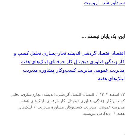
سودآور شد – زومیت
این، یک پایان نیست …
اقتصاد
اقتصاد گردشی
اندیشه
تجاری‌سازی
تحلیل کسب و
کار
زندگی
فناوری دیجیتال
کار حرفه‌ای
لینک‌های هفته
مدیریت عمومی
مدیریت کسب‌و‌کار
مشاوره مدیریت
لینک‌های هفته
ا
د
۲۳ اسفند ۱۴۰۲
اقتصاد
،
اقتصاد گردشی
،
اندیشه
،
تجاری‌سازی
،
تحلیل
ر
س
كسب و كار
،
زندگی
،
فناوری دیجیتال
،
کار حرفه‌ای
،
لینک‌های هفته
،
س
ت
ب
مدیریت عمومی
،
مدیریت كسب‌و‌كار
،
مشاوره مدیریت
لینک‌های
ا
ب
ه‌
ر
هفته
دیدگاهی بنویسید
ل
ر
ه
چ
ش
ا
ا
س
د
ی
ب‌