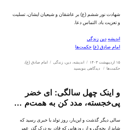
شهادت نور ششم (ع) بر عاشقان و شیعیان ایشان، تسلیت
و تعزیت باد. التماس دعا.
اندیشه
دین
زندگی
امام صادق (ع)
حکمت‌ها
ا
د
ب
۱۵ اردیبهشت ۱۴۰۳
اندیشه
،
دین
،
زندگی
امام صادق (ع)
،
ر
ب
س
ر
حکمت‌ها
دیدگاهی بنویسید
س
ر
ت
چ
ا
ا
ه‌
س
ل
ی
ه
ب‌
و اینک چهل سالگی: ای خضر
ش
ح
ا
ه
د
ک
ا
پی‌خجسته، مدد کن به همت‌م …
ه
م
د
ت‌
ر
ه
سالی دیگر گذشت و این‌بار، روز تولد با خبری رسید که
ا
شاید از بچه‌گی و از روزهایی که قادر به درک گذر عمر
(