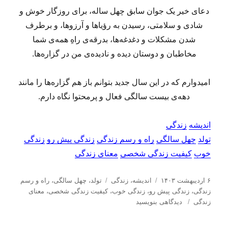
دعای خیر یک جوان سابق چهل ساله، برای روزگار خوش و
شادی و سلامتی، رسیدن به رؤیاها و آرزوها، و برطرف
شدن مشکلات و دغدغه‌ها، بدرقه‌ی راهِ‌ همه‌ی شما
مخاطبان و دوستان دیده و نادیده‌ی من در گزاره‌ها.
امیدوارم که در این سال جدید بتوانم باز هم گزاره‌ها را مانند
دهه‌ی بیست سالگی فعال و پرمحتوا نگاه دارم.
اندیشه
زندگی
تولد
چهل سالگی
راه و رسم زندگی
زندگی پیش رو
زندگی
خوب
کیفیت زندگی شخصی
معنای زندگی
ا
د
ب
۶ اردیبهشت ۱۴۰۳
اندیشه
،
زندگی
تولد
،
چهل سالگی
،
راه و رسم
ر
س
ر
زندگی
،
زندگی پیش رو
،
زندگی خوب
،
کیفیت زندگی شخصی
،
معنای
س
ب
ت
چ
زندگی
دیدگاهی بنویسید
ا
ر
ه‌
س
ل
ا
ه
ب‌