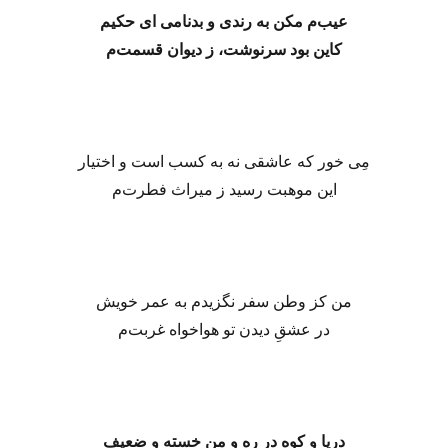
عیب‌م مکن به رندی و بدنامی ای حکیم
کاین بود سرنوشت، ز دیوان قسمت‌م
مِی خور که عاشقی نه به کسب است و اختیار
این موهبت رسید ز میراث فطرت‌م
من کز وطن سفر نگزیدم به عمر خویش
در عشقِ دیدن تو هواخواه غربت‌م
دریا و کوه در ره و من خسته و ضعیف