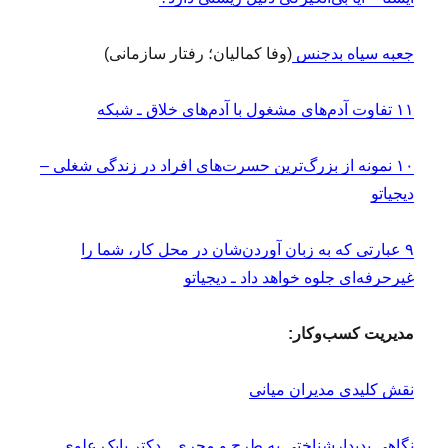
ی
د
جعبه سیاه بدجنس
(وفا کمالیان؛ رفتار سازمانی)
ر
ط
ر
۱۱ تفاوت آدم‌های مشغول با آدم‌های خلاق ـ شبکه
ا
ح
ی
۱۰ نمونه از بزرگ‌ترین حسرت‌های افراد در زندگی شغلی –
ف
دیجیاتو
ل
س
ف
۹ عبارتی که به زبان آوردن‌شان در محل کار، شما را
ه‌
غیرحرفه‌ای جلوه خواهد داد ـ دیجیاتو
ی
م
د
مدیریت کسب‌وکار:
ی
ر
نقش کلیدی مدیران میانی
ی
ت
ی
نگاهی پدیدار‌شناختی به طرح و مجری ـ دکتر بابک علوی