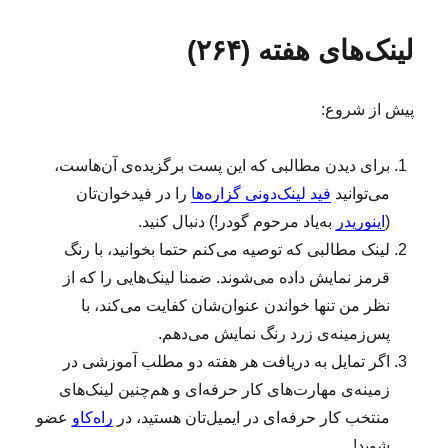
ش
ا
ب‌
ا
د
ی
ه
لینک‌های هفته (۲۶۴)
ه
د
ا
د
ر
ر
س‌
پیش از شروع:
ه
ا
ی
برای دیدن مطالبی که این پست برگزیده‌ی آن‌هاست،
ی
می‌توانید
فید لینک‌دونی گزاره‌ها
را در فیدخوان‌تان
ا
ز
(
اینوریدر
به‌یاد مرحوم گودر!) دنبال کنید.
ف
لینک‌ مطالبی که توصیه می‌کنم حتما بخوانید، با رنگ
و
قرمز نمایش داده می‌شوند. ضمنا لینک‌هایی را که از
ت
ب
نظر من تنها خواندن عنوان‌شان کفایت می‌کند، با
ا
پس‌زمینه‌ی زرد رنگ نمایش می‌دهم.
ل
اگر تمایل به دریافت هر هفته دو مطلب آموزشی در
ب
ر
زمینه‌ی مهارت‌های کار حرفه‌ای و هم‌چنین لینک‌های
ا
منتخب کار حرفه‌ای در ایمیل‌تان هستید، در
راه‌کاو
عضو
ی
شوید!