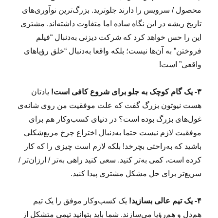
محصول / سرویس را دارند جلوترید. بزرگ‌ترین نوآوری‌های
تاریخ ریشه در این نگاه ساده اما متفاوت داشته‌اند. مشتری
این را حس خواهد کرد که شرکت دیزنی به‌دنبال “فیلم
فروختن” به آن‌ها نیست؛ بلکه واقعا به‌دنبال “خلق رؤیاهای
واقعی” است!
۳- یک گام کوچک به جلو برای شروع کافی است!
یادتان
هست نیوتون بزرگ گفت که علت موفقیت من روی شانه‌ی
غول‌های بزرگ بوده است؟ در دنیای کسب‌وکار هم برای
موفقیت لازم نیست حتما به‌دنبال اختراع چرخ مربع‌شکلی
باشید که به‌راحتی بچرخد! بلکه لازم است چیزی را که کار
کرده است، کمی به‌تر کنید. سعی کنید راهی به‌تر / ارزان‌تر /
سریع‌تر برای حل مشکل مشتری پیدا کنید.
۴- یک تیم عالی بسازید!
یک کسب‌وکار موفق را یک تیم
هم‌دل و هم‌رؤیا می‌سازند. شما باید بتوانید تیمی متشکل از