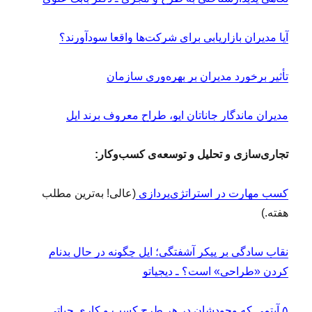
ا
ث
ر
آیا مدیران بازاریابی برای شرکت‌ها واقعا سودآورند؟
ب
خ
تأثیر برخورد مدیران بر بهره‌وری سازمان
ش
مدیران ماندگار جاناتان ایو، طراح معروف برند اپل
تجاری‌سازی و تحلیل و توسعه‌ی کسب‌وکار:
کسب مهارت در استراتژی‌پردازی
(عالی! به‌ترین مطلب
هفته.)
نقاب سادگی بر پیکر آشفتگی؛ اپل چگونه در حال بدنام
کردن «طراحی» است؟ ـ دیجیاتو
۵ آیتمی که وجودشان در هر طرح کسب و کاری حیاتی