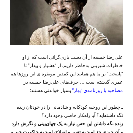
ه
ف
ت
ه
(
۲
۶
۴
)
علی‌رضا خمسه از آن دست بازی‌گرانی است که از او
خاطرات شیرینی به‌خاطر داریم. از “هشیار و بیدار” تا
“پایتخت” بر ما هم همانند این کمدین مونقره‌ای این روزها هم
عمری گذشته است … حرف‌های علی‌رضا خمسه در
مصاحبه با روزنامه‌ی “بهار”
بسیار خواندنی‌ هستند:
ـ چطور این روحیه کودکانه و شادمانی را در خودتان زنده
نگه داشته‌اید؟ آیا راهکار خاصی وجود دارد؟
زنده نگه داشتن این حس نیاز به یک جهان‌بینی و نگرش دارد
و آن چیزی جز امید به تغییر و اصلاح، امید به حاکمیت خیر و