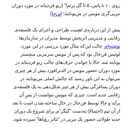
روی ۱۰ تا پاس، ۵ تا گل بزنم!” (ریو فردیناند در مورد دوران
مربی‌گری مویس در من‌یونایتد؛
این‌جا
)
پیش از این درباره‌ی اهمیت طراحی و اجرای یک فلسفه‌ی
رقابتی و مدیریتی اثربخش توسط مدیران در سازمان‌ها
نوشته‌ام.
جالب این‌که مثال مورد بررسی در این مورد،
لوئیس فن‌خال بود که پس از مویس سرمربی منچستر
یونایتد شد. حالا با خواندن حرف‌های جالب ریو فردیناند در
مورد دوران حضور مویس در الدترافورد بیش از هر چیزی
می‌توان به این باور رسید که چالش اصلی من‌یونایتد در
دوران پسافرگی بیش از هر چیز شکل‌دهی به یک فلسفه‌ی
رقابتی جدید است. چیزی که مویس نتوانست از پسِ آن
برآید و حالا توسط فن‌خال در حال ساخته شدن است تا بعد
از آن تیم (احتمالا) به‌دست “گیگز”ی برای شروع یک دوران
جدید طولانی حضور یک مربی در “تئاتر رؤیاها” سپرده شود.