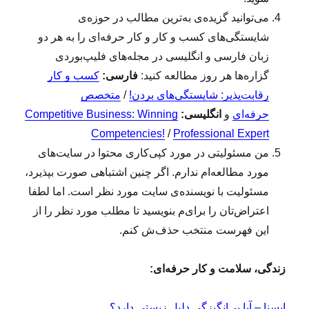
ک
س
می‌توانید گزیده‌ی به‌ترین مطالب در حوزه‌ی
ب
شایستگی‌های کسب و کار و کار حرفه‌ای را به هر دو
و
زبان فارسی و انگلیسی در مجله‌های فلیپ‌بوردی
ک
ا
گزاره‌ها هر روز مطالعه کنید:
فارسی:
کسب و کار
ر
رقابت‌پذیر: شایستگی‌های بردن!
/
متخصص
(
حرفه‌ای
و
انگلیسی:
Competitive Business: Winning
۱
۹
Competencies!
/
Professional Expert
۵
من مسئولیتی در مورد کپی‌کاری محتوا در سایت‌های
)
مورد مطالعه‌ام ندارم. اگر چنین اشتباهی صورت بپذیرد،
:
س
مسئولیت با نویسنده‌ی سایت مورد نظر است. اما لطفا
ه
اعتراض‌تان را برای‌م بنویسید تا مطلب مورد نظر را از
ا
این فهرست منتخب حذف‌ش کنم.
ص
ل
ک
زندگی، سلامت و کار حرفه‌ای:
ل
ی
د
ایسنا – آیا بی‌انگیزگی دلیل زیستی دارد؟