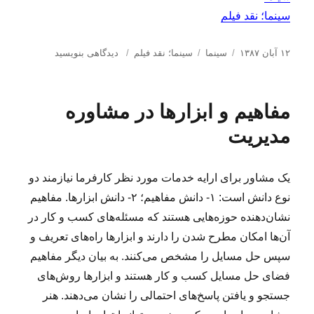
سینما؛ نقد فیلم
ا
د
ب
ب
۱۲ آبان ۱۳۸۷
سینما
سینما؛ نقد فیلم
دیدگاهی بنویسید
ر
س
ر
ر
س
ت
چ
ا
ا
ه‌
س
ی
مفاهیم و ابزارها در مشاوره
ل
ه
ب‌
آ
ش
ا
ه
و
مدیریت
د
ا
ا
ه
ز
د
گ
یک مشاور برای ارایه خدمات مورد نظر کارفرما نیازمند دو
ر
ن
نوع دانش است: ۱- دانش مفاهیم؛ ۲- دانش ابزارها. مفاهیم
ج
ش
نشان‌دهنده حوزه‌‌هایی هستند که مسئله‌های کسب و کار در
ک‌
آن‌ها امکان مطرح شدن را دارند و ابزارها راه‌های تعریف و
ه
سپس حل مسایل را مشخص می‌کنند. به بیان دیگر مفاهیم
ا
فضای حل مسایل کسب و کار هستند و ابزارها روش‌های
جستجو و یافتن پاسخ‌های احتمالی را نشان می‌دهند. هنر