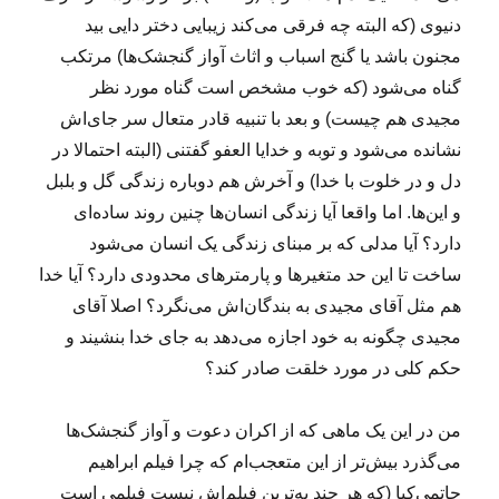
دنیوی (که البته چه فرقی می‌کند
زیبایی دختر دایی بید
مجنون باشد یا گنج اسباب و اثاث آواز گنجشک‌ها) مرتکب
گناه می‌شود (که خوب مشخص است گناه مورد نظر
مجیدی هم چیست) و
بعد با تنبیه قادر متعال سر جای‌اش
نشانده می‌شود و توبه و خدایا العفو
گفتنی (البته احتمالا در
دل و در خلوت با خدا) و آخرش هم دوباره زندگی گل
و بلبل
و این‌ها. اما واقعا آیا زندگی انسان‌ها چنین روند ساده‌ای
دارد؟ آیا
مدلی که بر مبنای زندگی یک انسان می‌شود
ساخت تا این حد متغیرها و
پارمترهای محدودی دارد؟ آیا خدا
هم مثل آقای مجیدی به بندگان‌اش می‌نگرد؟
اصلا آقای
مجیدی چگونه به خود اجازه می‌دهد به جای خدا بنشیند و
حکم کلی
در مورد خلقت صادر کند؟
من در این یک ماهی که از اکران دعوت و آواز گنجشک‌ها
می‌گذرد بیش‌تر از
این متعجب‌ام که چرا فیلم ابراهیم
حاتمی‌کیا (که هر چند به‌ترین فیلم‌اش
نیست فیلمی است