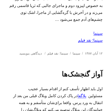
به خصوص اپیزود دوم و ماجرای جالبی که ثریا قاسمی رقم
می‌زند و در آخرش با گره‌گشایی از ماجرا، اشک توی
چشم‌های آدم جمع می‌شود …
سینما
سینما؛ نقد فیلم
ا
د
ب
ب
۱۲ آبان ۱۳۸۷
سینما
سینما؛ نقد فیلم
دیدگاهی بنویسید
ر
س
ر
ر
س
ت
چ
ا
ا
ه‌
س
ی
آواز گنجشک‌ها
ل
ه
ب‌
د
ش
ا
ه
ع
د
ا
و
اول باید اظهار تأسف کنم از اقدام بسیار عجیب
ه
ت
د
ب
مسئولین
بلاگفا
در پاک کردن کامل وبلاگ قبلی من بعد از
ر
ه
انتقال به ورد پرس. واقعا برای‌شان
متأسفم و به همه
۸
خوانندگان این وبلاگ توصیه می‌کنم که وبلاگ‌شان را
۲