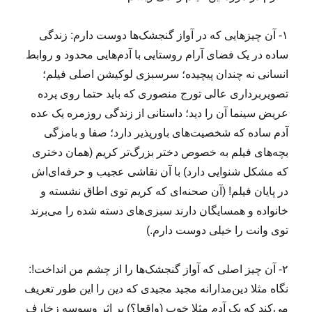
۱- آن چیزهایی که در آواز گنجشک‌ها دوست دارم: زندگی
ساده در یک فضای آرام
روستایی با آدم‌هایی محدود و روابط
انسانی نه چندان پیچیده؛ سرسبزی لوکیشن
اصلی فیلم؛
تصویربرداری عالی تورج منصوری که باید حتما روی پرده
عریض
سینما آن را دید؛ داستانی از زندگی روزمره یک عده
آدم ساده که شخصیت‌های
باورپذیر دارد؛ صفا و بامزگی
بچه‌های فیلم به خصوص دختر بزرگ‌تر کریم (همان دختری
که مشکل شنوایی دارد) با آن نقاشی عجیب و حرفه‌ای‌اش
در پایان
فیلم! (آن صحنه‌ای که کریم توی اطاق نشسته و
خانواده و همسایگان دارند
سبزی‌های دسته شده را می‌برند
توی وانت را خیلی دوست دارم.)
۲- آن چیز اصلی که آواز گنجشک‌ها را از چشم من انداخت!:
نگاه مثلا
دین‌مدارانه مجید مجیدی که دین‌ را این طور تعریف
می‌کند که یک آدم
مثلا خوب (واقعا؟) بر اثر وسوسه زخارف