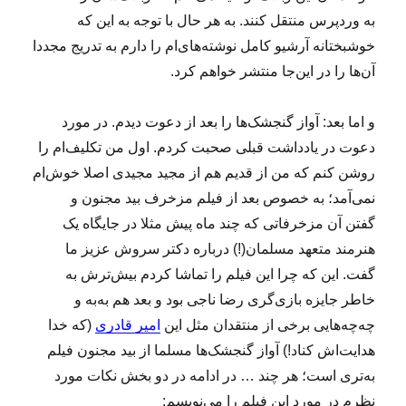
۲
به
وردپرس منتقل کنند. به هر حال با توجه به این که
۰
خوشبختانه آرشیو کامل
نوشته‌های‌ام را دارم به تدریج مجددا
;
آن‌ها را در این‌جا منتشر خواهم کرد
.
د
ع
و
و اما بعد: آواز گنجشک‌ها را بعد از دعوت دیدم. در مورد
ت
دعوت در یادداشت
قبلی صحبت کردم. اول من تکلیف‌ام را
۸
۲
روشن کنم که من از قدیم‌ هم از مجید
مجیدی اصلا خوش‌ام
۲
نمی‌آمد؛ به خصوص بعد از فیلم مزخرف بید مجنون و
۱
گفتن
آن مزخرفاتی که چند ماه پیش مثلا در جایگاه یک
;
هنرمند متعهد مسلمان
(!)
درباره دکتر سروش عزیز ما
گفت. این که چرا این فیلم را تماشا کردم بیش‌ترش
به
خاطر جایزه بازی‌گری رضا ناجی بود و بعد هم به‌به و
چه‌چه‌هایی برخی از
منتقدان مثل این
امیر قادری
(که خدا
هدایت‌‌اش کناد!) آواز گنجشک‌ها مسلما از بید مجنون فیلم
به‌‌تری است؛ هر چند … در ادامه در دو بخش نکات مورد
نظرم در مورد این فیلم را می‌نویسم
: