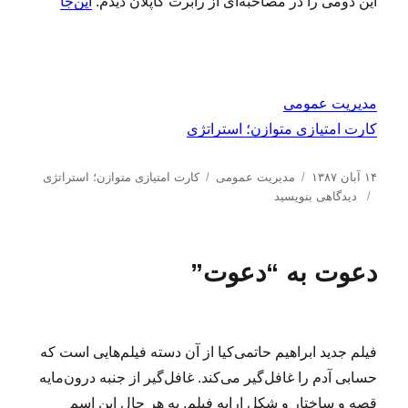
این دومی را در مصاحبه‌ای از رابرت کاپلان دیدم.
این‌جا
مدیریت عمومی
کارت امتیازی متوازن؛ استراتژی
ا
د
ب
۱۴ آبان ۱۳۸۷
مدیریت عمومی
کارت امتیازی متوازن؛ استراتژی
ر
ب
س
ر
دیدگاهی بنویسید
س
ر
ت
چ
ا
ا
ه‌
س
ل
ی
ه
ب‌
دعوت به “دعوت”
ش
ا
ه
د
ا
ه
د
ر
فیلم جدید ابراهیم حاتمی‌کیا از آن دسته فیلم‌هایی است که
حسابی آدم را غافل‌گیر می‌کند. غافل‌گیر از جنبه درون‌مایه
قصه و ساختار و شکل ارایه فیلم. به هر حال این اسم