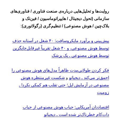
روایت‌ها و تحلیل‌هایی درباره‌ی صنعت فناوری / فناوری‌های
سازمانی (تحول دیجیتال / هایپراتوماسیون / فین‌تک و
بلاک‌چین / هوش مصنوعی) / تنظیم‌گری (رگولاتوری):
پیش‌بینی و برآورد مایکروسافت: ۴۰ شغل در آستانه حذف
توسط هوش مصنوعی، و ۴۰ شغل تقریباً غیرقابل‌جایگزین
توسط هوش مصنوعی ـ یک پزشک
فکر کردن طولانی‌مدت ظاهراً مدل‌های هوش مصنوعی را
احمق‌تر می‌کند ـ دیجیاتو
و
شکست غیرمنتظره هوش
مصنوعی در آزمایش اپل؛ حتی تقلب هم کمکی نکرد! ـ
زومیت
اقتصاددان آمریکایی:‌ حباب هوش مصنوعی از حباب
دات‌کام خطرناک‌تر شده است ـ دیجیاتو