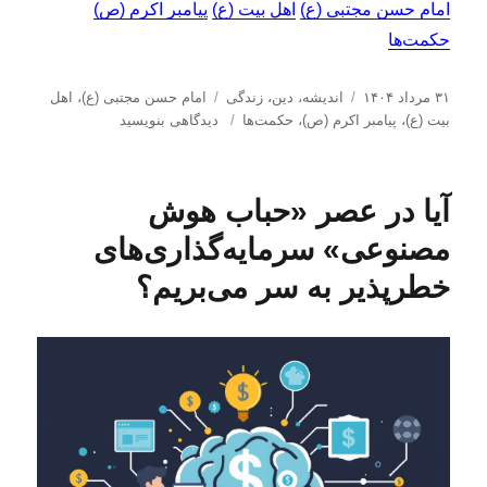
امام حسن مجتبی (ع)
اهل بیت (ع)
پیامبر اکرم (ص)
حکمت‌ها
ا
د
ب
۳۱ مرداد ۱۴۰۴
اندیشه
،
دین
،
زندگی
امام حسن مجتبی (ع)
،
اهل
ر
س
ب
ر
بیت (ع)
،
پیامبر اکرم (ص)
،
حکمت‌ها
دیدگاهی بنویسید
س
ت
ر
چ
ا
ه‌
ا
س
ل
ه
ی
ب‌
آیا در عصر «حباب هوش
ش
ا
ح
ه
د
ک
ا
مصنوعی» سرمایه‌گذاری‌های
ه
م
د
ت‌
خطرپذیر به سر می‌بریم؟
ر
ه
ا
(
۹
۰
)