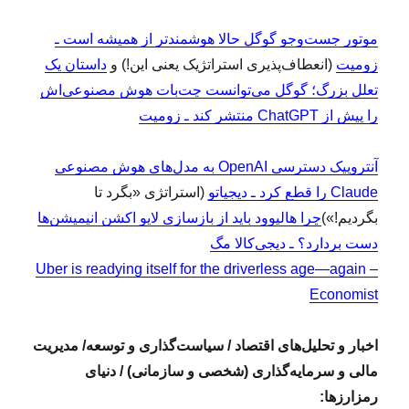
موتور جست‌و‌جو گوگل حالا هوشمندتر از همیشه است ـ
زومیت
(انعطاف‌پذیری استراتژیک یعنی این!) و
داستان یک
تعلل بزرگ؛ گوگل می‌توانست چت‌بات هوش مصنوعی‌اش
را پیش از ChatGPT منتشر کند ـ زومیت
آنتروپیک دسترسی OpenAI به مدل‌های هوش مصنوعی
Claude را قطع کرد ـ دیجیاتو
(استراتژی «بگرد تا
بگردیم!»)
چرا هالیوود باید از بازسازی لایو اکشن انیمیشن‌ها
دست بردارد؟ ـ دیجی‌کالا مگ
Uber is readying itself for the driverless age—again –
Economist
اخبار و تحلیل‌های اقتصاد / سیاست‌گذاری و توسعه/ مدیریت
مالی و سرمایه‌گذاری (شخصی و سازمانی) / دنیای
رمزارزها: