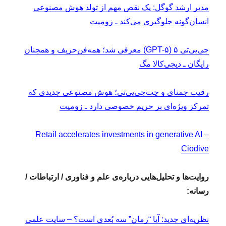
مدیر ارشد گوگل: یک نقص مهم از تولد هوش مصنوعی
انسان‌گونه جلوگیری می‌کند ـ زومیت
جی‌پی‌تی ۵ (GPT-۵) معرفی شد؛ همه‌فن‌حریف و همچنان
رایگان ـ دیجی‌کالا مگ
رقیب جمنای و چت‌جی‌پی‌تی؛ هوش مصنوعی جدیدی که
تمرکز ویژه‌ای بر حریم خصوصی دارد ـ زومیت
Retail accelerates investments in generative AI –
Ciodive
روایت‌ها و تحلیل‌هایی درباره‌ی علم و فناوری / ارتباطات /
رسانه:
نظریه‌ای جدید: آیا “زمان” سه بُعدی است؟ – سایت علمی