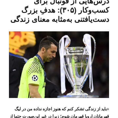
درس‌هایی از فوتبال برای
د
آ
ه
ه
ی
ا
کسب‌و‌کار (۳۰۵): هدفِ بزرگ
د
ا
ر
د
دست‌یافتنی به‌مثابه معنای زندگی
ر
ع
ص
ر
«
ح
ب
ا
ب
ه
و
ش
م
ص
ن
و
«
باید از زندگی تشکر کنم که هنوز اجازه نداده من در لیگ
ع
قهرمانان اروپا قهرمان شوم؛ زیرا در غیر این‌صورت حتما از
ی