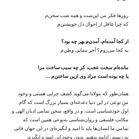
ر
ب
روزها فکر من این‌ست و همه شب سخن‌م
ه
س
که چرا غافل از احوال دل خویشتن‌م
ر
م
از کجا آمده‌ام، آمدن‌م بهر چه بود؟
ی‌
ب
به کجا می‌روم؟ آخر ننمایی وطن‌م
ر
ی
مانده‌ام سخت عجب، کز چه سبب ساخت مرا
م
؟
یا چه بوده است مراد وی ازین ساختن‌م …
همان‌طور که مولانا می‌گوید کشف چرایی هستی و وجود
منِ نوعی در این دنیا دغدغه‌ای بسیار بزرگ است که گام
اول خودشناسی است. و در واقع، سخن تمامی ادیان الهی و
مکاتب فلسفی و روان‌شناسی به‌نوعی همین است که
تمامی ما انسان‌ها باید با امید و انگیزه‌ای در این جهان فانی
به زیستن ادامه بدهیم. بدون وجود این امید و انگیزه،