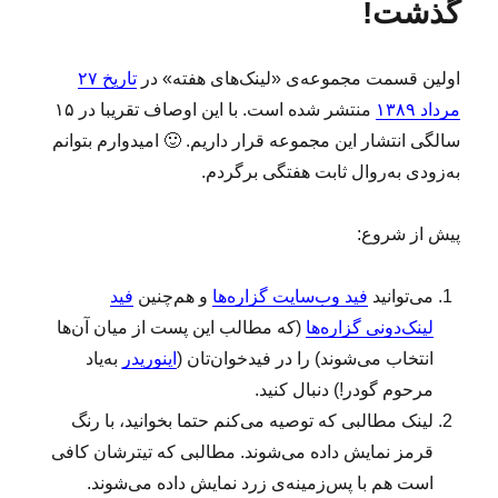
گذشت!
د
س‌
ر
ه
ا
اولین قسمت مجموعه‌ی «لینک‌های هفته» در
تاریخ ۲۷
ی
مرداد ۱۳۸۹
منتشر شده است. با این اوصاف تقریبا در ۱۵
ی
ا
سالگی انتشار این مجموعه قرار داریم. 🙂 امیدوارم بتوانم
ز
به‌زودی به‌روال ثابت هفتگی برگردم.
ف
و
ت
پیش از شروع:
ب
ا
می‌توانید
فید وب‌سایت گزاره‌ها
و هم‌چنین
فید
ل
ب
لینک‌دونی گزاره‌ها
(که مطالب این پست از میان آن‌ها
ر
انتخاب می‌شوند) را در فیدخوان‌تان (
اینوریدر
به‌یاد
ا
مرحوم گودر!) دنبال کنید.
ی
ک
لینک‌ مطالبی که توصیه می‌کنم حتما بخوانید، با رنگ
س
قرمز نمایش داده می‌شوند. مطالبی که تیترشان کافی
ب‌
است هم با پس‌زمینه‌ی زرد نمایش داده می‌شوند.
و‌