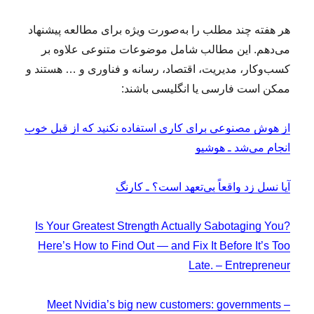
ف
ت
هر هفته چند مطلب را به‌صورت ویژه برای مطالعه پیشنهاد
ن
ی
می‌دهم. این مطالب شامل موضوعات متنوعی علاوه بر
ب
کسب‌وکار، مدیریت، اقتصاد، رسانه و فناوری و … هستند و
ه‌
ممکن است فارسی یا انگلیسی باشند:
م
ث
ا
از هوش مصنوعی برای کاری استفاده نکنید که از قبل خوب
ب
انجام می‌شد ـ هوشیو
ه
م
ع
آیا نسل زد واقعاً بی‌تعهد است؟ ـ کارنگ
ن
ا
ی
Is Your Greatest Strength Actually Sabotaging You?
ز
Here’s How to Find Out — and Fix It Before It’s Too
ن
Late. – Entrepreneur
د
گ
ی
Meet Nvidia’s big new customers: governments –