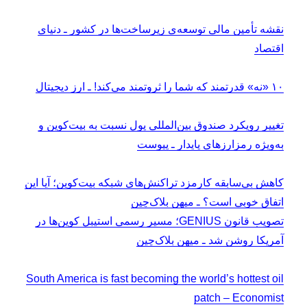
نقشه تأمین مالی توسعه‌ی زیرساخت‌ها در کشور ـ دنیای
اقتصاد
۱۰ «نه» قدرتمند که شما را ثروتمند می‌کند! ـ ارز دیجیتال
تغییر رویکرد صندوق بین‌المللی پول نسبت به بیت‌کوین و
به‌ویژه رمزارزهای پایدار ـ پیوست
کاهش بی‌سابقه کارمزد تراکنش‌های شبکه بیت‌کوین؛ آیا این
اتفاق خوبی است؟ ـ میهن بلاک‌چین
تصویب قانون GENIUS؛ مسیر رسمی استیبل‌ کوین‌ها در
آمریکا روشن شد ـ میهن بلاک‌چین
South America is fast becoming the world’s hottest oil
patch – Economist