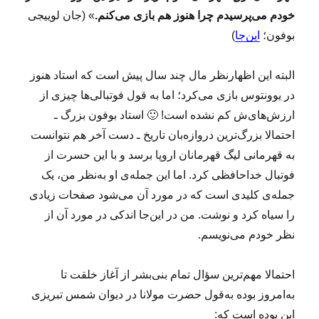
»
خودم می‌پرسیدم چرا هنوز هم بازی می‌کنم.
» (جان لوییجی
س
بوفون؛
این‌جا
)
ر
م
ا
البته این اظهارنظر مال چند سال پیش است که استاد هنوز
ی
در یوونتوس بازی می‌کرد؛ اما به قول فوتبالی‌ها چیزی از
ه‌
ارزش‌های‌ش کم نشده است! 🙂 استاد بوفون بزرگ ـ
گ
ذ
احتمالا بزرگ‌ترین دروازه‌بان تاریخ ـ دست آخر هم نتوانست
ا
به قهرمانی لیگ قهرمانان اروپا برسد و با این حسرت از
ر
فوتبال خداحافظی کرد. اما این جمله‌ی او به‌نظر من، یک
ی‌
ه
جمله‌ی کلیدی است که در مورد آن می‌شود صفحات زیادی
ا
را سیاه کرد و نوشت. من در این‌جا اندکی در مورد آن از
ی
نظر خودم می‌نویسم.
خ
ط
ر
احتمالا مهم‌ترین سؤال تمام بنی‌بشر از آغاز خلقت تا
پ
به‌امروز بوده به‌قول حضرت مولانا در دیوان شمس تبریزی
ذ
ی
این بوده است که: