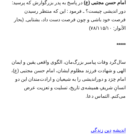
امام حسن مجتبی (ع)
در پاسخ به پدر بزرگوارش که پرسید:
دور اندیشى چیست؟ ـ
فرمود : این که منتظر رسیدن
فرصت خود باشى و چون فرصت دست داد، بشتابى. (بحار
الأنوار: ۷۸/۱۱۵/۱۰)
*****
سال‌گرد وفات پیامبر بزرگ‌مان، الگوی واقعی یقین و ایمان
الهی و شهادت فرزند مظلوم‌ ایشان، امام حسن مجتبی (ع)،
امام خِرَد و دوراندیشی را به شیعیان و ارادت‌مندان‌ این دو
انسانِ شریفِ همیشه‌ی تاریخ، تسلیت و تعزیت عرض
می‌کنم. التماس دعا.
اندیشه
دین
زندگی