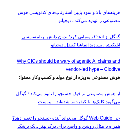
هزینه‌های بالا و سود پایین استارتاپ‌های کدنویسی هوش
مصنوعی را تهدید می‌کند ـ دیجیاتو
گوگل از Opal رونمایی کرد؛ بدون دانش برنامه‌نویسی
اپلیکیشن بسازید [تماشا کنید] ـ دیجیاتو
Why CIOs should be wary of agentic AI claims and
vendor-led hype – Ciodive
هوش مصنوعی به‌ویژه از نوع مولد و کسب‌وکار محتوا:
آیا هوش مصنوعی ترافیک جستجو را نابود می‌‌کند؟ گوگل
می‌گوید کلیک‌ها با کیفیت‌تر شده‌‌اند – پیوست
چرا Web Guide گوگل می‌تواند آینده جستجو را تغییر دهد؟
همراه با مثال روشن و واضح برای درک بهتر ـ یک پزشک