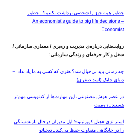
چطور همه چیز را شخصی برداشت نکنیم؟ ـ چطور
An economist’s guide to big life decisions –
Economist
روایت‌هایی درباره‌ی مدیریت و ره‌بری / معماری سازمانی /
شغل و کار حرفه‌ای و زندگی سازمانی:
چه زمانی باید بی‌خیال شد؟ هنری که کسی به ما یاد نداد! –
دنیای چابک (اسد صفری)
در عصر هوش مصنوعی، این مهارت‌ها از کدنویسی مهم‌تر
هستند ـ زومیت
استراتژی «هتل کوپرتینو»؛ اپل مدیران درحال بازنشستگی
را در جایگاهی متفاوت حفظ می‌کند ـ دیجیاتو