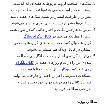
ک
لینک‌‌های منتخب لزوما مربوط به هفته‌ای که گذشت،
ا
نیستند. ممکن است بعضی هفته‌ها تعداد مطالب جذاب
ر
بیش‌تر از ظرفیت انتشار در پست لینک‌های هفته باشند.
(
۳
این لینک‌ها به‌تدریج در پست‌های بعدی منتشر می‌شوند.
۰
می‌توانید هم‌چنین نکات و اخبار جالبی که در طول هفته
۵
آن‌ها را مطالعه می‌کنم در
کانال تلگرام وبلاگ
)
:
گزاره‌ها
دنبال کنید. ضمنا پست‌های گزاره‌ها به‌محض
ه
انتشار، در کانال وبلاگ هم منتشر می‌شوند.
د
می‌توانید گزیده‌ی اخبار و مقالات انگلیسی مطالعه‌
فِ
ب
شده‌ی من را در تمام روزهای هفته در
کانال تلگرام
ز
روی خط کسب‌وکار
دنبال کنید! ضمنا با توجه به
ر
مشکلات دسترسی اعم از داخلی و خارجی، می‌توانید
گ
د
فید
این کانال را هم در فیدخوان خود ذخیره کنید و
س
به‌راحتی مطالعه فرمایید.
ت‌
ی
ا
مطالب ویژه: