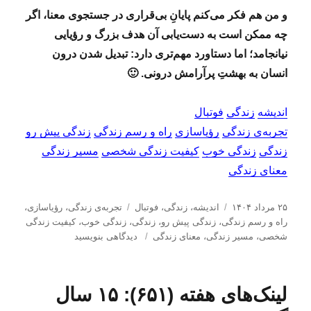
و من هم فکر می‌کنم پایانِ بی‌قراری در جستجوی معنا، اگر
چه ممکن است به دست‌یابی آن هدف بزرگ و رؤیایی
نیانجامد؛ اما دستاورد مهم‌تری دارد: تبدیل شدن درون
انسان به بهشتِ پرآرامش درونی. 🙂
اندیشه
زندگی
فوتبال
تجربه‌ی زندگی
رؤیاسازی
راه و رسم زندگی
زندگی پیش رو
زندگی
زندگی خوب
کیفیت زندگی شخصی
مسیر زندگی
معنای زندگی
ا
د
ب
۲۵ مرداد ۱۴۰۴
اندیشه
،
زندگی
،
فوتبال
تجربه‌ی زندگی
،
رؤیاسازی
،
ر
س
ر
راه و رسم زندگی
،
زندگی پیش رو
،
زندگی
،
زندگی خوب
،
کیفیت زندگی
س
ت
ب
چ
شخصی
،
مسیر زندگی
،
معنای زندگی
دیدگاهی بنویسید
ا
ه‌
ر
س
ل
ه
ا
ب‌
ش
ا
ی
ه
لینک‌های هفته (۶۵۱): ۱۵ سال
د
د
ا
ه
ر