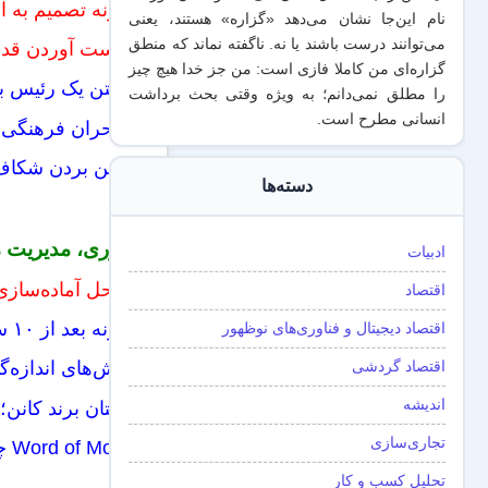
چگونه تصمیم به ا
نام این‌جا نشان می‌دهد «گزاره‌» هستند، یعنی
می‌توانند درست باشند یا نه. ناگفته نماند که منطق
به‌دست آوردن قدر
گزاره‌ای من کاملا فازی است: من جز خدا هیچ چیز
داشتن یک رئیس بد 
را مطلق نمی‌دانم؛ به ویژه وقتی بحث برداشت
انسانی مطرح است.
از بحران فرهنگی
از بین بردن شکا
دسته‌ها
نوآوری، مدیریت 
ادبیات
مراحل آماده‌سازی
اقتصاد
چگونه بعد از ۱۰ سالگی هم رشد کنیم؟
اقتصاد دیجیتال و فناوری‌های نوظهور
اقتصاد گردشی
چالش‌های اندازه‌گ
اندیشه
داستان برند کانن؛
تجاری‌سازی
Word of Mouth چگونه کار می‌کند؟
تحلیل کسب و کار