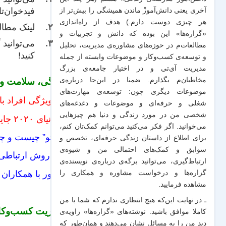
فیدخوان‌تا
آخری یعنی دانش‌آموزْ ماندن همیشگی را بیش‌تر از
هر چیزی دوست دارم.) هدف از راه‌اندازی
لینک‌ مطا
«گزاره‌ها» این بوده که دانش و تجربیات‌ و
می‌توانید
مطالعات‌م در حوزه‌های مشاوره‌ی مدیریت، تحلیل
کنید!
و توسعه‌ی کسب‌وکار و موضوعات وابسته از جمله
مدیریت آی‌تی و در اختیار جامعه‌ی بزرگ
زندگی، سلامت و ک
مخاطبان‌م بگذارم. ضمنا در این‌جا درباره‌ی
موضوعات دیگری چون: توسعه‌ی مهارت‌های
۳۰ ویژگی افراد با پِرنسیپ
شغلی و حرفه‌ای و موضوعات و دغدغه‌های
شخصی من در مورد زندگی و دنیا هم چیزهایی
آیا دنیای ۲۰۲۰ جایی برای شما ذخیره خواهد کرد؟
می‌خوانید. اگر فکر می‌کنید می‌توانم کمک‌تان کنم،
“پارِتو” چیست و چ
برای اطلاع از داستان زندگی حرفه‌ای، تخصص و
سوابق و کمک‌های احتمالی من و شیو‌ه‌ی
سه روش ارتباطی م
ارتباط‌گیری، می‌توانید برگه‌ی
درباره‌ی نویسنده‌ی
چطور با همکاران 
گزاره‌ها و درخواست مشاوره و همکاری
را
مشاهده فرمایید.
ـ در نهایت این‌که هیچ انتظاری ندارم که شما با من
مدیریت کسب‌وکار
کاملا موافق باشید. نوشته‌های «گزاره‌ها» زاویه‌ی
دید من را به مسائل نشان می‌دهند و همان‌طور که