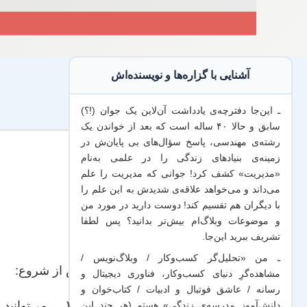
آشنایی با گزاره‌ها و نویسنده‌اش
ـ این‌جا دفترچه‌ی یادداشت‌ آن‌لاین یک جوان (!؟)
سابق و حالا ۴۰ ساله است که بعد از خواندن یک
رشته‌ی مهندسی، پاسخ سؤال‌های بی پایان‌ش در
زمینه‌ی بنیادهای زندگی را در علمی به‌نام
«مدیریت» کشف کرد! جوانی که مدیریت
را علم
می‌داند
و می‌خواهد
علاقه‌ی شدیدش به این علم
را
با
دیگران هم
تقسیم کند! دوست دارید در مورد من
و موضوعات وبلاگ‌ام بیش‌تر بدانید؟ پس لطفا
تشریف ببرید
این‌جا
.
ـ من «تحلیل‌گر کسب‌وکار / وبلاگ‌نویس /
پیش از شروع:
مشاهده‌گرِ دنیای کسب‌وکار، فناوری دیجیتال و
رسانه / عاشق فوتبال و ادبیات / کتاب‌خوان و
می‌توانید
ف
دانش‌آموز مدرسه‌ی زندگی» هستم (هر چند این