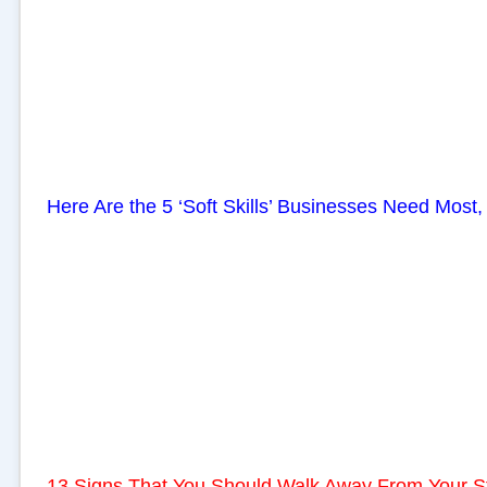
Here Are the 5 ‘Soft Skills’ Businesses Need Most,
13 Signs That You Should Walk Away From Your S