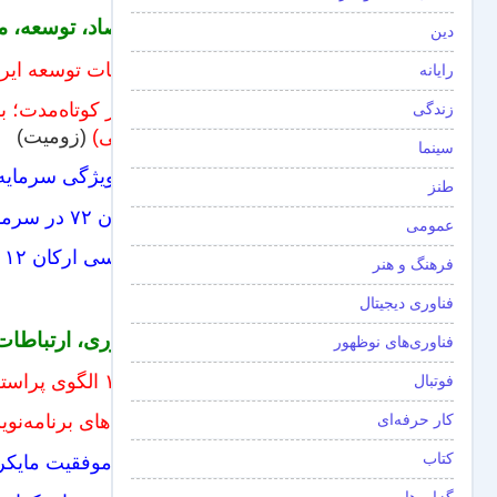
اقتصاد، توسعه، م
دین
ژاپنیات توسعه ایر
رایانه
تفکر کوتاه‌مدت؛ 
زندگی
پایانی)
(زومیت)
سینما
۱۰ ویژگی سرمایه‌داری معقول
طنز
قانون ۷۲ در سرمایه‌گذاری: ۴ روش برای استفاده از قانون ۷۲
عمومی
بررسی ارکان ۱۲ گانه رقابت‌پذیری ایران/ اهداف محقق نشد
فرهنگ و هنر
فناوری دیجیتال
فناوری، ارتباطات
فناوری‌های نوظهور
با ۱۰ الگوی پراستفاده و مهم معماری نرم‌افزار آشنا شوید
فوتبال
کار حرفه‌ای
ترندهای برنامه‌نویسی سال ۲۰۱۹
کتاب
راز موفقیت مایکرو