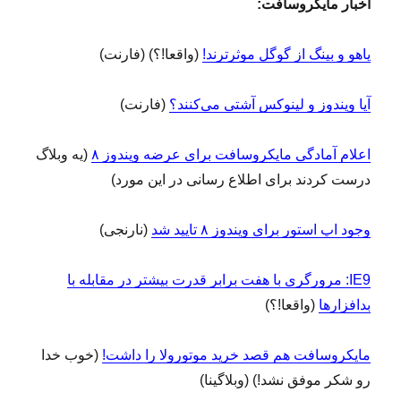
اخبار مایکروسافت:
یاهو و بینگ از گوگل موثرترند!
(واقعا!؟) (فارنت)
آیا ویندوز و لینوکس آشتی می‌کنند؟
(فارنت)
اعلام آمادگی مایکروسافت برای عرضه ویندوز ۸
(یه وبلاگ
درست کردند برای اطلاع‌ رسانی در این مورد)
وجود اپ استور برای ویندوز ۸ تایید شد
(نارنجی)
IE9: مرورگری با هفت برابر قدرت بیشتر در مقابله با
بدافزارها
(واقعا!؟)
مایکروسافت هم قصد خرید موتورولا را داشت!
(خوب خدا
رو شکر موفق نشد!) (وبلاگینا)