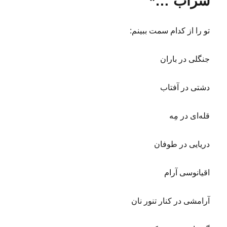
سراب …*
ه
ن
د
ت
ر
ظ
تو را از کدام سمت ببینم:
ا
ر
ا
جنگلی در باران
م
ا
دشتی در آفتاب
م
گ
م‌
قله‌ای در مِه
ش
د
ه
دریایی در طوفان
۸
۲
اقیانوسی آرام
۳
۰
;
آرامشی در کنار تنور نان