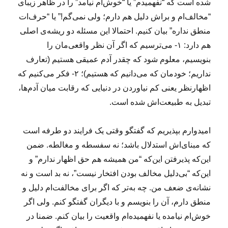
شده است که “نفهمیدم” یا “خوش‌ام نیامد” را در ظاهر زیبای
“مخالف‌ام و براش دلیل هم دارم؛ ولی نمی‌گم!” یا “حرف‌ات
منطق نداره” بیان کنیم. احتمالا این مسئله دو ریشه‌ی اصلی
هم دارد: ۱- می‌ترسیم که اگر آن نظر واقعی‌مان را
بنویسیم، معلوم شود که چقدر آدم عمیقی هستیم (تعارف
نداریم؛ خودمان که می‌دانیم که هستیم)؛ ۲- فکر می‌کنیم که
اظهارنظر یعنی کم نیاوردن در دنیایی که رقابت میان آدم‌ها،
تبدیل به طبیعت‌اش شده است.
امیدوارم بپذیریم که گفتگو وقتی یک فرایند دو طرفه است
که مبنای‌اش استدلال باشد؛ نه سفسطه و مغالطه. ضمن
این‌که پذیرفتن این‌که “من همیشه هم حق اظهار ندارم” و
این‌که “بی‌دلیل مخالف بودن افتخار نیست”، نه بد است و نه
نشانه‌ی ضعف من. چه به‌تر که اگر برای مخالفت‌ام دلیل و
منطق دارم، آن را بنویسم و با دیگران گفتگو کنم. ولی اگر
خوش‌ام نیامده یا نفهمیده‌ام واقعیت را بیان کنم. ضمنا در