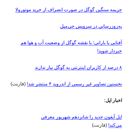
جریمه سنگین گوگل در صورت انصراف از خرید موتورولا
به‌روزرسانی در سرویس جی‌میل
آفتابی یا بارانی؛ با نقشه گوگل از وضعیت آب و هوا هم
خبردار شوید!
۸ درصد از کاربران اینترنتی به گوگل نیاز ندارند
نخستین تصاویر غیر رسمی از اندروید ۴ منتشر شد!
(فارنت)
اخبار اپل:
اپل آیفون جدید را شانزدهم شهریور معرفی
می‌کند!
(فارنت)