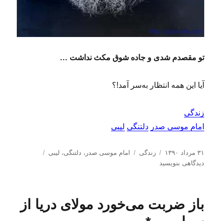
تو مقصدم شدی و جاده شوق مکث نداشت …
آیا این همه انتظار به‌سر آمد!؟
زندگی
امام موسی صدر
دلتنگی
لیبی
ا
د
ب
ب
۳۱ مرداد ۱۳۹۰
زندگی
امام موسی صدر
،
دلتنگی
،
لیبی
ر
س
ر
ر
دیدگاهی بنویسید
س
ت
چ
ا
ا
ه‌
س
ی
ل
ه
ب‌
د
باز ضربت می‌خورد مولای دریا از
ش
ا
ه
ر
د
ا
ا