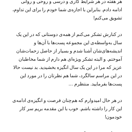
هر هفته در هر شرایط کاری و درسی و روحی و روانی
م
ن
ادامه دادم. بنابراین با اجازه‌ی شما خودم را برای این تداوم،
ط
تشویق می‌کنم!
ق
ی
ا
در کنارش تشکر می‌کنم از همه‌ی دوستانی که در این یک
ی
سال به‌واسطه‌ی این مجموعه پست‌ها با آن‌ها و
ر
اندیشه‌های‌شان آشنا شدم و بسیار از حاصل زحمات‌شان
ا
ن
آموختم. و البته تشکر ویژه‌ای هم دارم از شما مخاطبان
ی
عزیز که مرا در این یک سال انگیزه بخشیدید. بد نیست حالا
(
در این مراسم سالگرد، شما هم نظرتان را در مورد این
۴
)
پست‌ها بفرمایید. منتظرم …
در هر حال امیدوارم که هم‌چنان فرصت و انگیزه‌ی ادامه‌ی
این کار را داشته باشم. خوب با این مقدمه بریم سر کار
خودمون!