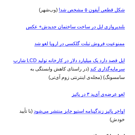
شکل قطعی آیفون ۵ مشخص شد!
(وب‌شهر)
بلندپروازی اپل در ساخت ساختمان جدیدش+ عکس
ممنوعیت فروش تبلت گلکسی در اروپا لغو شد
اپل قصد دارد یک میلیارد دلار در کارخانه تولید LCD شارپ
سرمایه‌گذاری کند
(در راستای کاهش وابستگی به
سامسونگ) (مجله‌ی اینترنتی زوم‌ آی‌تی)
لغو عرضه‌ی آی‌پد ۳ در پائیز
اواخر پائیز زندگینامه استیو جابز منتشر می‌شود
(با تأیید
خودش)