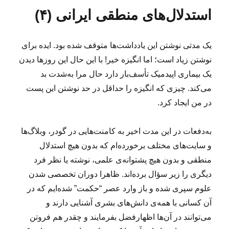
ا
ا
ه‌
س
ی
ی
استدلال‌های منطقی ایرانی (۴)
ل
ه
ب‌
گ
د
ش
ا
ه
ز
ر
د
ا
ا
ی
یک مدتی نوشتن این یادداشت‌ها متوقف شده بود. ایده برای
ه
ر
ا
د
ه‌
نوشتن زیاد است؛ اما انگیزه خیر! با این حال این روزها دیدن
ا
ر
ه
یک بیماری اپیدمیک تأسف‌بار دارد حال مرا به‌شدت بد
ز
ا
س
می‌کند. چیزی که انگیزه را حداقل در حد نوشتن این پست
(
ر
۹
در من ایجاد کرد.
ا
۶
ب
)
۸
به‌دفعات در این مدت اخیر به کامنت‌هایی در گودر، وبلاگ‌ها‌
۲
و سایت‌های مختلف برخورده‌ام که بدون هیچ استدلال
۳
منطقی و بدون هیچ پشتوانه‌ی علمی، نوشته‌ یا نظر فرد
۰
;
دیگری را زیر سؤال برده‌اند. ظاهرا دوران تخصصی شدن
*
علوم سپری شده و باز وارد عصر “حکمت” شده‌ایم که در
آن کسانی با همه‌ی دانش‌های بشری آشنایی دارند و
می‌توانند در آن‌ها اظهارفضل بفرمایند و چقدر هم فروتن