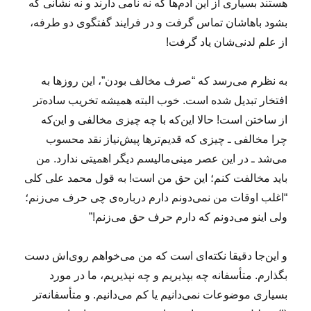
هستند بسیاری از این آدم‌ها که نه نامی دارند و نه نشانی که
بشود باهاشان تماس گرفت و در فرایند گفتگوی دو طرفه،
از علم لدنی‌شان یاد گرفت!
به‌ نظرم می‌رسد که “صرف مخالف بودن”، این روزها به
افتخار تبدیل شده است. خوب البته همیشه تخریب ساده‌تر
از ساختن است! حالا این‌که با چه چیزی مخالفی و این‌که
چرا مخالفی ـ چیزی که قدیم‌ترها پیش‌نیاز نقد محسوب
می‌شد ـ در این عصر مینی‌مالیسم دیگر اهمیتی ندارد. من
باید مخالفت کنم؛ این حق من است! به قول محمد علی کلی
“اغلب اوقات من نمی‌دونم دارم درباره‌ی چی حرف می‌زنم؛
ولی اینو می‌دونم که دارم حرف حق می‌زنم!”
و این‌جا دقیقا نکته‌ای است که من می‌خواهم روی‌اش دست
بگذارم. متأسفانه چه بپذیریم و چه نپذیریم، ما در مورد
بسیاری موضوعات نمی‌دانیم یا کم می‌دانیم. و متأسفانه‌تر