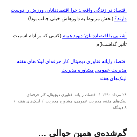
اقتصاد در زندگی واقعی: چرا اقتصاددانان، ورزش را دوست
دارند؟
(بخش مربوط به داورهاش خیلی جالب بود!)
آشنایی با اقتصاددانان: دیوید هیوم
(کسی که بر آدام اسمیت
تأثیر گذاشت!)م
اقتصاد
رایانه
فناوری دیجیتال
کار حرفه‌ای
لینک‌های هفته
مدیریت عمومی
مشاوره مدیریت
لینک‌های هفته
ا
د
۲۸ مرداد ۱۳۹۰
اقتصاد
،
رایانه
،
فناوری دیجیتال
،
کار حرفه‌ای
،
ر
س
ب
لینک‌های هفته
،
مدیریت عمومی
،
مشاوره مدیریت
لینک‌های هفته
س
ب
ت
ر
۸ دیدگاه
ا
ر
ه‌
چ
ل
ا
ه
س
ش
ی
ا
ب‌
گم‌شده‌ی همین حوالی …
د
ل
ه