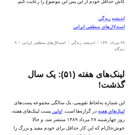
کاش حداقل خودم از این پس این موضوع را رعایت کنم.
اندیشه
زندگی
استدلال‌های منطقی ایرانی
ا
د
ب
۲۹ مرداد ۱۳۹۰
اندیشه
،
زندگی
استدلال‌های منطقی ایرانی
۹
ر
ب
س
ر
دیدگاه
س
ر
ت
چ
ا
ا
ه‌
س
ل
ی
ه
ب‌
لینک‌های هفته (۵۱): یک سال
ش
ا
ا
ه
د
س
ا
گذشت!
ه
ت
د
د
ر
ل
این شماره به‌لحاظ تقویمی، یک سالگی مجموعه پست‌های
ا
لینک‌های هفته
در گزاره‌ها است.
اولین
پست لینک‌های هفته،
ل‌
ه
روز چهارشنبه ۲۷ مرداد ۱۳۸۹ منتشر شد. و حالا
ا
خوش‌حال‌ام که این کار حداقل برای خودم مفید و بزرگ را
ی