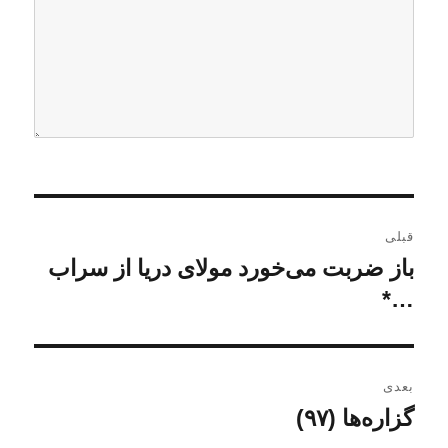
ر
قبلی
ا
باز ضربت می‌خورد مولای دریا از سراب
ن
و
…*
ه
ش
ب
ت
ه
ر
بعدی
ق
گزاره‌ها (۹۷)
ن
ی
ب
و