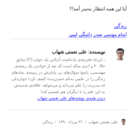
آیا این همه انتظار به‌سر آمد!؟
زندگی
امام موسی صدر
دلتنگی
لیبی
نویسنده:
علی نعمتی شهاب
ـ این‌جا دفترچه‌ی یادداشت‌ آن‌لاین یک جوان (!؟) سابقِ
حالا ۴۰ و اندی ساله است که بعد از خواندن یک رشته‌ی
مهندسی، پاسخ سؤال‌های بی پایان‌ش در زمینه‌ی بنیادهای
زندگی را در علمی به‌نام «مدیریت» کشف کرد! جوان‌دلی
که مدیریت را علم می‌داند و می‌خواهد علاقه‌ی شدیدش
به این علم را با دیگران هم تقسیم کند!
دیدن همه‌ی نوشته‌های علی نعمتی شهاب
ن
ا
د
علی نعمتی شهاب
۳۱ مرداد ۱۳۹۰
زندگی
و
ر
س
ی
س
ت