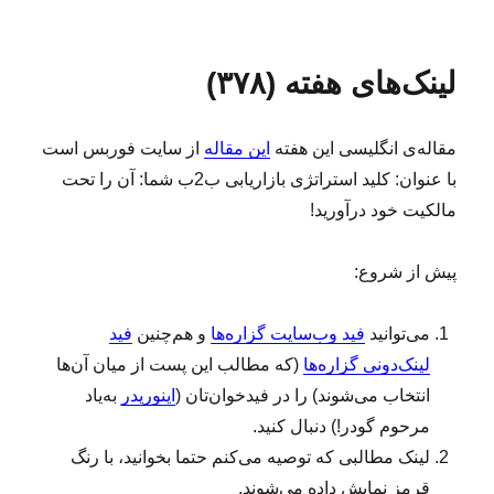
ا
ر
ه‌
ر
ل
چ
ه
ا
ش
س
ا
ی
لینک‌های هفته (۳۷۸)
د
ب‌
ل
ه
ه
ی
د
ا
ن
مقاله‌ی انگلیسی این هفته
این مقاله
از سایت فوربس است
ر
ک‌
ه
با عنوان: کلید استراتژی بازاریابی ب2ب شما: آن را تحت
ا
مالکیت خود درآورید!
ی
ه
ف
پیش از شروع:
ت
ه
می‌توانید
فید وب‌سایت گزاره‌ها
و هم‌چنین
فید
(
۳
لینک‌دونی گزاره‌ها
(که مطالب این پست از میان آن‌ها
۷
انتخاب می‌شوند) را در فیدخوان‌تان (
اینوریدر
به‌یاد
۹
مرحوم گودر!) دنبال کنید.
)
لینک‌ مطالبی که توصیه می‌کنم حتما بخوانید، با رنگ
قرمز نمایش داده می‌شوند.