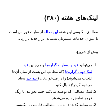
ا
ر
ه‌
ر
ل
چ
ه
ا
ش
س
ا
ی
لینک‌های هفته (۳۸۰)
د
ب‌
ل
ه
ه
ی
د
ا
ن
مقاله‌ی انگلیسی این هفته
این مقاله
از سایت فوربس است
ر
ک‌
ه
با عنوان: خدمات مشتریان به‌مثابه ابزار جدید بازاریابی.
ا
ی
پیش از شروع:
ه
ف
ت
می‌توانید
فید وب‌سایت گزاره‌ها
و هم‌چنین
فید
ه
لینک‌دونی گزاره‌ها
(که مطالب این پست از میان آن‌ها
(
۳
انتخاب می‌شوند) را در فیدخوان‌تان (
اینوریدر
به‌یاد
۸
مرحوم گودر!) دنبال کنید.
۱
لینک‌ مطالبی که توصیه می‌کنم حتما بخوانید، با رنگ
)
قرمز نمایش داده می‌شوند.
می‌توانید گزیده‌ی به‌ترین مطالب فارسی و انگلیسی