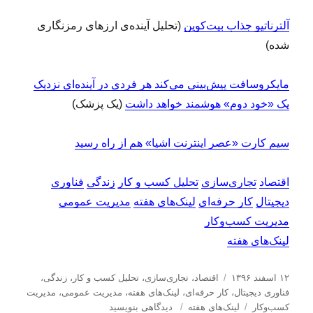
آلترناتیو جذاب بیت‌کوین
(تحلیل آینده‌ی ارزهای رمزنگاری
شده)
مایکروسافت پیش‌بینی می‌کند هر فردی در آینده‌ای نزدیک
یک «خود دوم» هوشمند خواهد داشت
(یک پزشک)
سیم کارت «عصر اینترنت اشیا» هم از راه رسید
اقتصاد
تجاری‌سازی
تحلیل کسب و کار
زندگی
فناوری
دیجیتال
کار حرفه‌ای
لینک‌های هفته
مدیریت عمومی
مدیریت کسب‌و‌کار
لینک‌های هفته
ا
د
۱۲ اسفند ۱۳۹۶
اقتصاد
،
تجاری‌سازی
،
تحلیل كسب و كار
،
زندگی
،
ر
س
فناوری دیجیتال
،
کار حرفه‌ای
،
لینک‌های هفته
،
مدیریت عمومی
،
مدیریت
س
ب
ت
ب
كسب‌و‌كار
لینک‌های هفته
دیدگاهی بنویسید