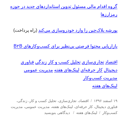
گروه اقدام مالی مسئول تدوین استانداردهای جدید در حوزه
رمزارزها
پورشه بلاک‌چین را وارد خودروسازی می‌کند
(راه پرداخت)
بازاریابی محتوا فرصتی بی‌نظیر برای کسب‌وکارهای B۲B
اقتصاد
تجاری‌سازی
تحلیل کسب و کار
زندگی
فناوری
دیجیتال
کار حرفه‌ای
لینک‌های هفته
مدیریت عمومی
مدیریت کسب‌و‌کار
لینک‌های هفته
ا
د
۱۹ اسفند ۱۳۹۶
اقتصاد
،
تجاری‌سازی
،
تحلیل كسب و كار
،
زندگی
،
ر
س
فناوری دیجیتال
،
کار حرفه‌ای
،
لینک‌های هفته
،
مدیریت عمومی
،
مدیریت
س
ب
ت
ب
كسب‌و‌كار
لینک‌های هفته
دیدگاهی بنویسید
ا
ر
ه‌
ر
ل
چ
ه
ا