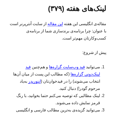
ش
س
ا
ی
لینک‌های هفته (۳۷۹)
د
ب‌
ل
ه
ه
ی
د
ا
ن
مقاله‌ی انگلیسی این هفته
این مقاله
از سایت آنترپرنر است
ر
ک‌
ه
با عنوان: چرا برنامه‌ی برندسازی شما از برنامه‌ی
ا
کسب‌وکارتان مهم‌تر است.
ی
ه
ف
پیش از شروع:
ت
ه
می‌توانید
فید وب‌سایت گزاره‌ها
و هم‌چنین
فید
(
۳
لینک‌دونی گزاره‌ها
(که مطالب این پست از میان آن‌ها
۸
انتخاب می‌شوند) را در فیدخوان‌تان (
اینوریدر
به‌یاد
۰
مرحوم گودر!) دنبال کنید.
)
لینک‌ مطالبی که توصیه می‌کنم حتما بخوانید، با رنگ
قرمز نمایش داده می‌شوند.
می‌توانید گزیده‌ی به‌ترین مطالب فارسی و انگلیسی