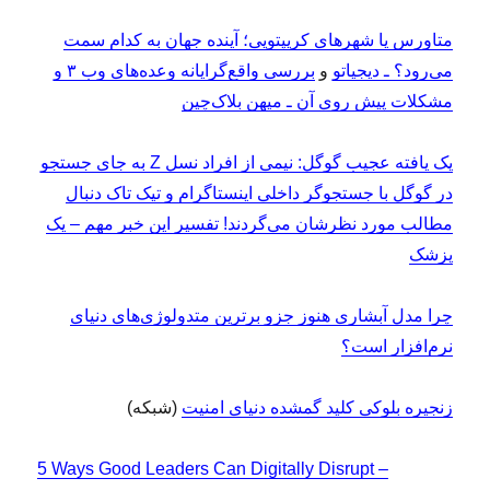
متاورس یا شهرهای کریپتویی؛ آینده جهان به کدام سمت
می‌رود؟ ـ دیجیاتو
و
بررسی واقع‌گرایانه وعده‌های وب ۳ و
مشکلات پیش روی آن ـ میهن بلاک‌چین
یک یافته عجیب گوگل: نیمی از افراد نسل Z به جای جستجو
در گوگل با جستجوگر داخلی اینستاگرام و تیک تاک دنبال
مطالب مورد نظرشان می‌گردند! تفسیر این خبر مهم – یک
پزشک
چرا مدل آبشاری هنوز جزو برترین متدولوژی‌های دنیای
نرم‌افزار است؟
زنجیره بلوکی کلید گمشده دنیای امنیت
(شبکه)
5 Ways Good Leaders Can Digitally Disrupt –