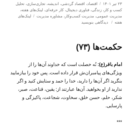
ا
د
۲۳ تیر ۱۴۰۱
اقتصاد
،
اقتصاد گردشی
،
اندیشه
،
تجاری‌سازی
،
تحلیل
ر
س
كسب و كار
،
زندگی
،
فناوری دیجیتال
،
کار حرفه‌ای
،
لینک‌های هفته
،
س
ت
ب
مدیریت عمومی
،
مدیریت كسب‌و‌كار
،
مشاوره مدیریت
لینک‌های
ا
ب
ه‌
ر
هفته
دیدگاهی بنویسید
ل
ر
ه
چ
ش
ا
ا
س
د
ی
ب‌
حکمت‌ها (۷۳)
ه
ل
ه
د
ی
ا
ر
ن
امام باقر(ع)
:
نُه خصلت است که خداوند آن‌ها را از
ک‌
ه
ویژگی‌هاى پیامبران‌ش قرار داده است. پس خود را بیازمایید
ا
بنگرید اگر آن‌ها را دارید، خدا را حمد و ستایش کنید و اگر
ی
ندارید از او بخواهید. آن‌ها عبارتند از: یقین، قناعت، صبر،
ه
ف
شکر، حلم، حسن خلق، سخاوت، شجاعت، پاکیزگى و
ت
پارسایى.
ه
(
۵
***
۷