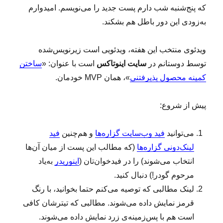
ی
که پنج‌شنبه شب دارم پست جدید را می‌نویسم. امیدوارم
ه
به‌زودی این دور باطل هم بشکند.
ف
ت
ه
ویدئوی منتخب این هفته، ویدئویی است زیرنویس‌شده
(
توسط دوستانم در
سایت اینوتاکس
است با عنوان: «
ساختن
۵
۷
کمینه محصول پذیرفتنی
»، همان MVP خودمان.
۶
)
پیش از شروع:
می‌توانید
فید وب‌سایت گزاره‌ها
و هم‌چنین
فید
لینک‌دونی گزاره‌ها
(که مطالب این پست از میان آن‌ها
انتخاب می‌شوند) را در فیدخوان‌تان (
اینوریدر
به‌یاد
مرحوم گودر!) دنبال کنید.
لینک‌ مطالبی که توصیه می‌کنم حتما بخوانید، با رنگ
قرمز نمایش داده می‌شوند. مطالبی که تیترشان کافی
است هم با پس‌زمینه‌ی زرد نمایش داده می‌شوند.