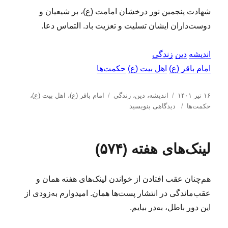
۵
شهادت پنجمین نور درخشان امامت (ع)، بر شیعیان و
)
دوست‌داران‌ ایشان تسلیت و تعزیت باد. التماس دعا.
اندیشه
دین
زندگی
امام باقر (ع)
اهل بیت (ع)
حکمت‌ها
ا
د
ب
۱۶ تیر ۱۴۰۱
اندیشه
،
دین
،
زندگی
امام باقر (ع)
،
اهل بیت (ع)
،
ر
ب
س
ر
حکمت‌ها
دیدگاهی بنویسید
س
ر
ت
چ
ا
ا
ه‌
س
ل
ی
ه
ب‌
لینک‌های هفته (۵۷۴)
ش
ح
ا
ه
د
ک
ا
ه
م
هم‌چنان عقب افتادن از خواندن لینک‌های هفته همان و
د
ت‌
ر
ه
عقب‌ماندگی در انتشار پست‌ها همان. امیدوارم به‌زودی از
ا
این دور باطل، به‌در بیایم.
(
۷