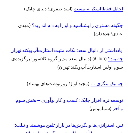
اجایل فقط اسکرام نیست
(اسد صفری؛ دنیای چابک)
چگونه مشتری را بشناسید و او را به دام اندازید؟
(مهدی
عبدی؛ هدهدان)
یادداشتی از دانیال سعد: نکات مثبت استارت‌آپ‌ویکند تهران
چه بود؟
(iClub) (دانیال سعد مدیر گروه کلاسور؛ برگزیده‌ی
سوم اولین استارت‌آپ‌ویکند تهران)
چو نیک بنگری …
(مجید آواژ؛ روزنوشت‌های بهساد)
توسعه نرم افزار چابک: کسب و کار نوآوری – بخش سوم
و آخر
(سماموس)
نبرد استراتژی‌ها و نگرش‌ها در بازار تلفن هوشمند و تبلت: