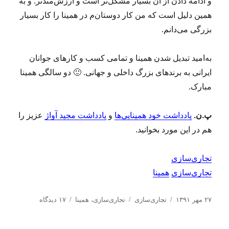
و ادامه دادن از آن بسیار مشکل‌تر است و ارزش‌مندتر. و به
همین دلیل است که من کار دوستان‌م در همینا را کار بسیار
بزرگی می‌دانم.
به‌امید تبدیل شدن همینا و تمامی کسب و کارهای جوانان
ایرانی به برندهای بزرگ داخلی و جهانی. 🙂 دو سالگی همینا
مبارک.
پ.ن.
یادداشت خود همینایی‌ها
و
یادداشت مجید آواژ
عزیز را
هم در این مورد بخوانید.
تجاری‌سازی
تجاری‌سازی
همینا
ا
د
ب
ب
۲۷ مهر ۱۳۹۱
تجاری‌سازی
تجاری‌سازی
،
همینا
۱۷ دیدگاه
ر
س
ر
ر
س
ت
چ
ا