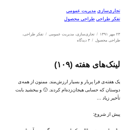
ا
ب
تجاری‌سازی
مدیریت عمومی
د
تفکر طراحی
طراحی محصول
ر
س
ا
د
ب
ت
۲۳ مهر ۱۳۹۱
تجاری‌سازی
،
مدیریت عمومی
تفكر طراحی
،
ر
س
ب
ر
طراحی محصول
۳ دیدگاه
س
ت
ر
چ
ا
ه‌
ا
س
ل
ه
ی
ب‌
لینک‌های هفته (۱۰۹)
ش
ا
م
ه
د
ق
ا
ه
ا
یک هفته‌ی فرا پربار و بسیار ارزش‌مند. ممنون از همه‌ی
د
ل
ر
ه‌
دوستان که حسابی هیجان‌زده‌ام کردند. 🙂 و ببخشید بابت
ی
تأخیر زیاد …
ه
ف
ت
پیش از شروع:
ه
(