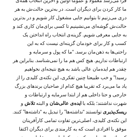
فرا می‌رسد معمولا و عموما اولین و آخرین انتخاب همه‌ی
ما کار کردن برای دیگران است. در به‌ترین حالت‌ش به هر
دری می‌زنیم تا بتوانیم جایی مشغول کار شویم و در بدترین
حالت‌ش گوشه‌ای می‌نشینیم تا کسی برای‌مان کاری کند و
به جایی معرفی شویم. گزینه‌ی انتخاب راه انداختن یک
کسب و کار برای خودمان گزینه‌ای نیست که به این
راحتی‌ها به ذهن‌مان برسد. “ما که پول و سرمایه و
ارتباطات نداریم. هیچ کس هم ما را نمی‌شناسد. بنابراین هر
چقدر هم ایده‌مان عالی باشد به هیچ نتیجه‌ای نخواهیم
رسید!” و خب طبیعتا چنین تفکری، این نکته‌ی کلیدی را از
یاد ما می‌برد که تقریبا هیچ کدام از صاحبان برندهای بزرگ
خارجی و حتا داخلی هم از ابتدا سرمایه و ارتباطات و
شهرت نداشتند؛ بلکه با
ایده‌ی عالی‌شان
و البته
تلاش
و
ریسک‌پذیری‌
توانستند “نداشته‌ها” را تبدیل به “داشته‌ها” کنند.
این نکته‌ی کلیدی، اصلی‌ترین تفاوت تمامی کارآفرینان
موفق با افرادی است که به کارمندی برای دیگران اکتفا