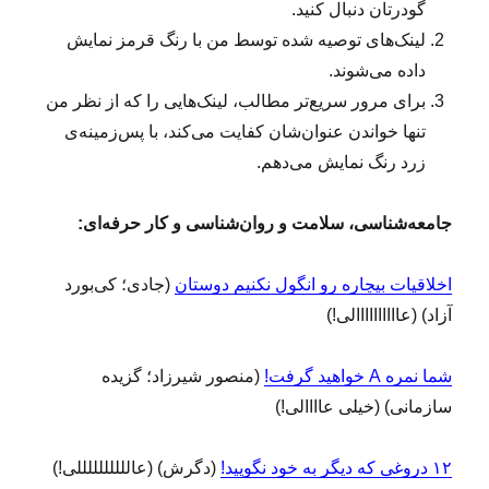
ک
گودرتان دنبال کنید.
ا
لینک‌های توصیه شده توسط من با رنگ قرمز نمایش
ر
داده می‌شوند.
ی
د
برای مرور سریع‌تر مطالب، لینک‌هایی را که از نظر من
ر
تنها خواندن عنوان‌شان کفایت می‌کند، با پس‌زمینه‌ی
ی
زرد رنگ نمایش می‌دهم.
ک
گ
ر
جامعه‌شناسی، سلامت و روان‌شناسی و کار حرفه‌ای
:
و
ه
ط
اخلاقیات بیچاره رو انگول نکنیم دوستان
(جادی؛ کی‌بورد
ر
آزاد) (عاااااااااالی!)
ا
ح
و
شما نمره A خواهید گرفت!
(منصور شیرزاد؛ گزیده
ب
سازمانی) (خیلی عاااالی!)
س
ر
و
۱۲ دروغی که دیگر به خود نگویید!
(دگرش) (عاللللللللللی!)
ی