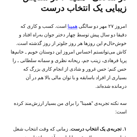
ش
ا
ه
ز
زیبایی یک انتخاب درست
د
ا
ا
ه
ر
د
ه‌
امروز ۲۷ مهر دو سالگی
همینا
است. کسب و کاری که
ر
ه
دقیقا دو سال پیش توسط چهار دختر جوان به‌راه افتاد و
ا
(
خوش‌حال‌م این روزها هر روز جلوتر از روز گذشته است.
۱
کاش می‌توانستم احساس امروز این دوستان خوبم ـ خانم‌ها
۴
پریا فرهادی، زینب جم، ریحانه نظری و سمانه سلطانی ـ را
۰
)
حس کنم: حس غرور و شادی از انجام کاری بزرگ که
بسیاری از افراد باسابقه و با توان مالی بالا هم در آن
درمانده شده‌اند.
سه نکته تجربه‌ی “همینا” را برای من بسیار ارزش‌مند کرده
است:
۱. تجربه‌ی یک انتخاب درست.
زمانی که وقت انتخاب شغل