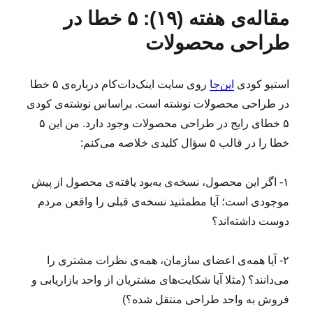
ا
ه‌
س
ی
مقاله‌ی هفته (۱۹): ۵ خطا در
ل
ه
ب‌
د
ش
ا
ه
و
طراحی محصولات
د
ا
س
ه
ا
د
ل
استیو کودی
این‌جا
روی سایت اینک‌دات‌کام درباره‌ی ۵ خطا
ر
گ
در طراحی محصولات نوشته است. براساس نوشته‌ی کودی
ی
۸
۵ خطای رایج در طراحی محصولات وجود دارد. من این ۵
۲
خطا را در قالب ۵ سؤال کلیدی خلاصه می‌کنم:
۲
۰
;
۱- اگر این محصول، نسخه‌ی به‌بود یافته‌ی محصول از پیش
ه
موجودی است؛ آیا مطمئنید نسخه‌ی قبلی را واقعن مردم
م
دوست داشته‌اند؟
ی
ن
ا
۲- آیا همه‌‌ی اعضای سازمان، همه‌ی نظرات مشتری را
۸
می‌دانند؟ (مثلا آیا شکایت‌های مشتریان از واحد بازاریابی و
۲
۲
فروش به واحد طراحی منتقل شده؟)
۱