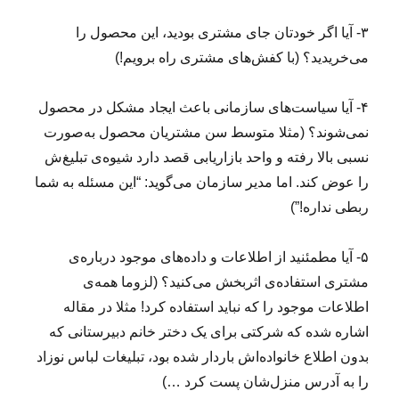
;
۳- آیا اگر خودتان جای مشتری بودید، این محصول را
:
د
می‌خریدید؟ (با کفش‌های مشتری راه برویم!)
ر
س
۴- آیا سیاست‌های سازمانی باعث ایجاد مشکل در محصول
ت
ا
نمی‌شوند؟ (مثلا متوسط سن مشتریان‌ محصول به‌صورت
ی
نسبی بالا رفته و واحد بازاریابی قصد دارد شیوه‌ی تبلیغ‌ش
ش
را عوض کند. اما مدیر سازمان می‌گوید: “این مسئله به شما
ز
ی
ربطی نداره!”)
ب
ا
۵- آیا مطمئنید از اطلاعات و داده‌های موجود درباره‌ی
ی
ی
مشتری استفاده‌ی اثربخش می‌کنید؟ (لزوما همه‌ی
ی
اطلاعات موجود را که نباید استفاده کرد! مثلا در مقاله
ک
اشاره شده که شرکتی برای یک دختر خانم دبیرستانی که
ا
ن
بدون اطلاع خانواده‌اش باردار شده بود، تبلیغات لباس نوزاد
ت
را به آدرس منزل‌شان پست کرد …)
خ