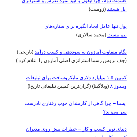
قسمت دوم، چرا آیفون یا آیپد ثمره نگرش و استراتژی
اپل هستند
(زومیت)
پول تنها عامل ایجاد انگیزه برای ستاره‌های
تیم نیست
(محمد سالاری)
نگاه متفاوت آمازون به سوددهی و کسب درآمد
(نارنجی)
(جف بزوس رسما استراتژی اصلی آمازون را اعلام کرد!)
کمپین ۱.۵ میلیارد دلاری مایکروسافت برای تبلیغات
ویندوز ۸
(وبلاگینا) (گران‌ترین کمپین تبلیغاتی تاریخ!)
ایسنا – چرا گاهی از کارمندان خوب رفتاری نادرست
سر می‌زند؟
دنیای نوین کسب و کار – خطرات پیش روی مدیران