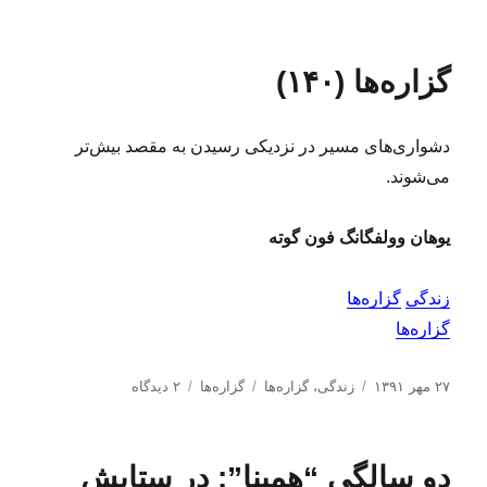
ا
ر
ه‌
ر
ل
چ
ه
ا
ش
س
ا
ی
گزاره‌ها (۱۴۰)
د
ب‌
ل
ه
ه
ی
د
ا
ن
دشواری‌های مسیر در نزدیکی رسیدن به مقصد بیش‌تر
ر
ک‌
ه
می‌شوند.
ا
ی
یوهان وولفگانگ فون گوته
ه
ف
ت
زندگی
گزاره‌ها
ه
گزاره‌ها
(
۱
۱
ا
د
ب
ب
۲۷ مهر ۱۳۹۱
زندگی
،
گزاره‌ها
گزاره‌ها
۲ دیدگاه
۰
ر
س
ر
ر
)
س
ت
چ
ا
ا
ه‌
س
ی
دو سالگی “همینا”: در ستایش
ل
ه
ب‌
گ