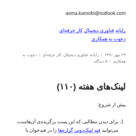
asma.karoobi@outlook.com
رایانه
فناوری دیجیتال
کار حرفه‌ای
دعوت به همکاری
ا
د
ب
۲۹ مهر ۱۳۹۱
رایانه
،
فناوری دیجیتال
،
کار حرفه‌ای
دعوت به
ر
س
ب
ر
همکاری
۵ دیدگاه
س
ت
ر
چ
ا
ه‌
ا
س
ل
ه
ی
ب‌
لینک‌های هفته (۱۱۰)
ش
ا
د
ه
د
ع
ا
ه
و
پیش از شروع:
د
ت
ر
ب
ه
برای دیدن مطالبی که این پست برگزیده‌ی آن‌هاست،
ه
می‌توانید
فید لینک‌دونی گزاره‌ها
را در فیدخوان یا
م