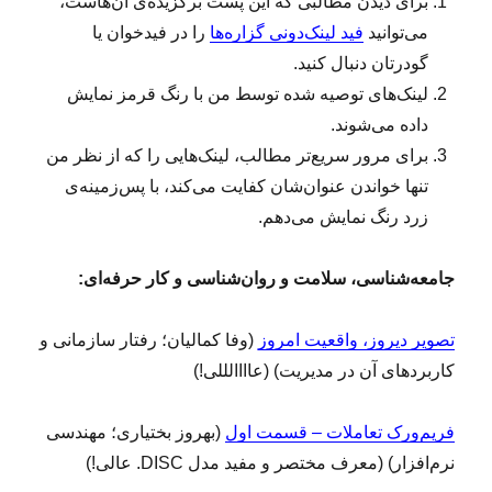
برای دیدن مطالبی که این پست برگزیده‌ی آن‌هاست،
۱
۹
می‌توانید
فید لینک‌دونی گزاره‌ها
را در فیدخوان یا
)
گودرتان دنبال کنید.
:
لینک‌های توصیه شده توسط من با رنگ قرمز نمایش
۵
خ
داده می‌شوند.
ط
برای مرور سریع‌تر مطالب، لینک‌هایی را که از نظر من
ا
تنها خواندن عنوان‌شان کفایت می‌کند، با پس‌زمینه‌ی
د
ر
زرد رنگ نمایش می‌دهم.
ط
ر
جامعه‌شناسی، سلامت و روان‌شناسی و کار حرفه‌ای
:
ا
ح
ی
تصویر دیروز،‌ واقعیت امروز
(وفا کمالیان؛ رفتار سازمانی و
م
کاربردهای آن در مدیریت) (عاااالللی!)
ح
ص
و
فریم‌ورک تعاملات – قسمت اول
(بهروز بختیاری؛ مهندسی
ل
نرم‌افزار) (معرف مختصر و مفید مدل DISC. عالی!)
ا
ت