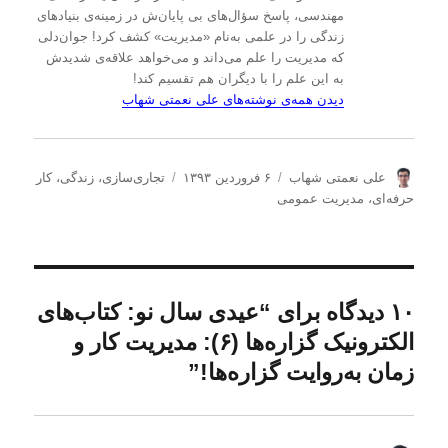
مهندسی، پاسخ سؤال‌های بی پایان‌ش در زمینه‌ی بنیادهای
زندگی را در علمی به‌نام «مدیریت» کشف کرد! جوان‌دلی
که مدیریت را علم می‌داند و می‌خواهد علاقه‌ی شدیدش
به این علم را با دیگران هم تقسیم کند!
دیدن همه‌ی نوشته‌های علی نعمتی شهاب
ن
ا
د
علی نعمتی شهاب
۶ فروردین ۱۳۹۳
تجاری‌سازی
،
زندگی
،
کار
و
ر
س
حرفه‌ای
،
مدیریت عمومی
ی
س
ت
س
ا
ه‌
ن
ل
ه
د
ش
ا
ه
د
۱۰ دیدگاه برای “عیدی سال نو: کتاب‌های
ه
الکترونیک گزاره‌ها (۶): مدیریت کار و
د
ر
زمان به‌روایت گزاره‌ها!”