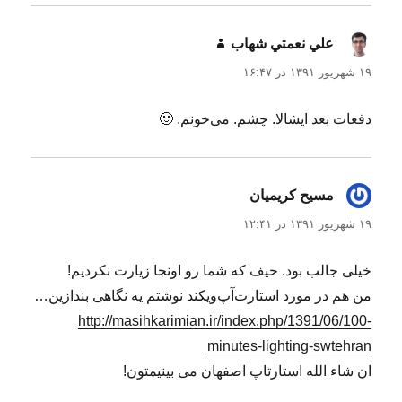
علي نعمتي شهاب
گفت:
۱۹ شهریور ۱۳۹۱ در ۱۶:۴۷
دفعات بعد ایشالا. چشم. می‌خونم. 🙂
مسیح کریمیان
گفت:
۱۹ شهریور ۱۳۹۱ در ۱۲:۴۱
خیلی جالب بود. حیف که شما رو اونجا زیارت نکردیم!
من هم در مورد استارت‌آپ‌ویکند نوشتم یه نگاهی بندازین…
http://masihkarimian.ir/index.php/1391/06/100-
minutes-lighting-swtehran
ان شاء الله استارتاپ اصفهان می بینیمتون!