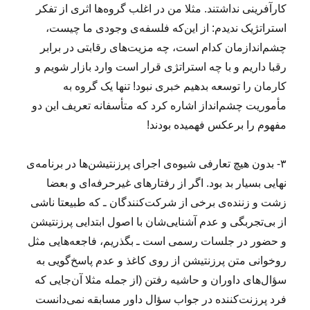
کارآفرینی نداشتند. مثلا من در اغلب گروه‌ها اثری از تفکر
استراتژیک ندیدم: از این‌که فلسفه‌ی وجودی ما چیست،
چشم‌اندازمان کدام است، چه مزیت‌های رقابتی در برابر
رقبا داریم و با چه استراتژی قرار است وارد بازار شویم و
کارمان را توسعه بدهیم خبری نبود! تنها یک گروه به
مأموریت چشم‌انداز اشاره کرد که متأسفانه تعریف این دو
مفهوم را برعکس فهمیده بودند!
۳- بدون هیچ تعارفی شیوه‌ی اجرای پرزنتیشن‌ها در برنامه‌ی
نهایی بسیار بد بود. اگر از رفتارهای غیرحرفه‌ای و بعضا
زشت و زننده‌ی برخی از شرکت‌کنندگان ـ که طبیعتا ناشی
از بی‌تجربگی و عدم آشنایی‌شان با اصول ابتدایی پرزنتیشن
و حضور در جلسات رسمی است ـ بگذریم، فاجعه‌هایی مثل
روخوانی متن پرزنتیشن از روی کاغذ و عدم پاسخ‌گویی به
سؤال‌های داوران و حاشیه‌ رفتن (از جمله مثلا آن‌جایی که
فرد پرزنت‌کننده در جواب سؤال داور مسابقه نمی‌دانست