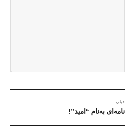
ر
قبلی
ا
نامه‌ای به‌نام “امید”!
ن
و
ه
ش
ب