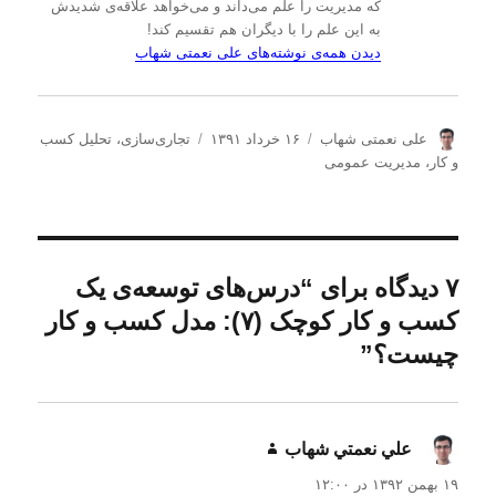
که مدیریت را علم می‌داند و می‌خواهد علاقه‌ی شدیدش
به این علم را با دیگران هم تقسیم کند!
دیدن همه‌ی نوشته‌های علی نعمتی شهاب
ن
ا
د
علی نعمتی شهاب
۱۶ خرداد ۱۳۹۱
تجاری‌سازی
،
تحلیل كسب
و
ر
س
و كار
،
مدیریت عمومی
ی
س
ت
س
ا
ه‌
ن
ل
ه
د
ش
ا
ه
د
۷ دیدگاه برای “درس‌های توسعه‌ی یک
ه
کسب و کار کوچک (۷): مدل کسب و کار
د
ر
چیست؟”
علي نعمتي شهاب
گفت:
۱۹ بهمن ۱۳۹۲ در ۱۲:۰۰