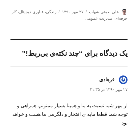
ن
ا
د
علی نعمتی شهاب
۲۷ مهر ۱۳۹۰
زندگی
،
فناوری دیجیتال
،
کار
و
ر
س
حرفه‌ای
،
مدیریت عمومی
ی
س
ت
س
ا
ه‌
ن
ل
ه
د
ش
ا
ه
د
یک دیدگاه برای “چند نکته‌ی بی‌ربط!”
ه
د
ر
فرهادی
گفت:
۲۷ مهر ۱۳۹۰ در ۲۱:۳۵
از مهر شما نسبت به ما و همینا بسیار ممنونم. همراهی و
توجه شما قطعا مایه ی افتخار و دلگرمی ما هست و خواهد
بود.