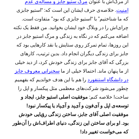
از مرگ‌اش با عنوان
مرگ ستیو جابز و مساله‌ی عدم
امنیت
. خلاصه‌ی حرف ایشان این است که: “استیو جابزی
که ما شناختیم” با “استیو جابزی که بود” متفاوت است.
چرای‌اش را در وبلاگ خود ایشان بخوانید. من فقط یک نکته
اضافه می‌کنم که در نگاه به زندگی و مرگ استیو جابز در
این روزها، تمام تمرکز روی ستایش یا نقد کارهایی بود که
جابز برای زندگی دیگران انجام داد. بدین ترتیب، کارهای
بزرگی که آقای جابز برای زندگی خودش کرد، از دید خیلی
از ما پنهان ماند. احتمالا خیلی از ما
سخنرانی معروف جابز
در دانشگاه استنفورد
را هم با این هدف خواندیم که بفهمیم
چطور می‌شود شرکت‌های معظمی مثل پیکسار و اپل را
ساخت! خلاصه کنم:
موفقیت اصلی استیو جابز، ایجاد و
توسعه‌ی اپل و آی‌فون و آی‌پد و آی‌پاد یا پیکسار نبود!
موفقیت اصلی آقای جابز، ساختن زندگی رؤیایی خودش
بود. او برای ساختن این زندگی، دنیای اطراف‌اش را آن‌طور
که می‌خواست تغییر داد!