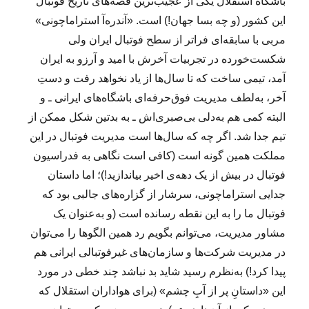
باشگاه استقلال یکی از عجیب‌ترین قصه‌های تاریخ فوتبال
این کشور (و چه بسا جهان!) است. «آندره‌آ استراماچونی»
مربی با سابقه‌ای فراتر از سطح فوتبال ایران ولی
شکست‌خورده در تجربیات آخرش با امید و آرزو به ایران
آمد، تیمی ساخت که تا سال‌ها از یاد نخواهد رفت و دستِ
آخر، به‌لطف مدیریت فوق‌حرفه‌ای باشگاه‌های ایرانی ـ و
البته کمی هم به‌دلی بی‌صبری‌اش ـ به بدتین شکل ممکن از
تیم جدا شد. اگر چه که سال‌ها است مدیریت فوتبال در این
مملکت همین گونه است (کافی است نگاهی به فدراسیون
فوتبال در بیش از یک دهه‌ی اخیر بیاندازید!)؛ اما داستان
جدایی استراماچونی، سرشار از گزاره‌های جالبی بود که
فوتبال ما را به این نقطه رسانده است (و به‌عنوان یک
مشاور مدیریت، می‌توانم بگویم رد همین الگوها را می‌توان
در مدیریت شرکت‌ها و سازمان‌های غیرفوتبالی ایرانی هم
پیدا کرد!) به‌نظرم رسید شاید بد نباشد چند خطی در مورد
این «داستانِ پر از آبِ چشم» (برای هواداران استقلال که