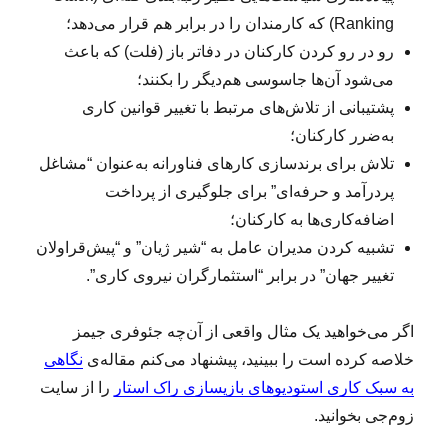
س
Ranking) که کارمندان را در برابر هم قرار می‌دهد؛
ا
ز
رو در رو کردن کارکنان در دفاتر باز (فلت) که باعث
م
می‌شود آن‌ها جاسوسی هم‌دیگر را بکنند؛
ا
پشتیبانی از تلاش‌های مرتبط با تغییر قوانین کاری
ن‌‌
م
به‌ضرر کارکنان؛
ا
تلاش برای برندسازی کارهای فناورانه به‌عنوان “مشاغل
ن
پردرآمد و حرفه‌ای” برای جلوگیری از پرداخت
ر
ا
اضافه‌کاری‌ها به کارکنان؛
م
تشبیه کردن مدیران عامل به “شیر ژیان” و “پیش‌قراولان
د
تغییر جهان” در برابر “استثمارگران نیروی کاری”.
ی
ر
ی
اگر می‌خواهید یک مثال واقعی از آن‌چه جئوفری جیمز
ت
خلاصه کرده است را ببینید، پیشنهاد می‌کنم مقاله‌ی
نگاهی
ن
ک
به سبک کاری استودیو‌های بازیسازی راک استار
را از سایت
ن
زوم‌جی بخوانید.
ی
م