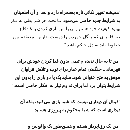
ر
ب
“
همیشه تغییر نکاتی تازه به‌همراه دارد و بعد از آن اطمینان
و
د
به شرایط جدید حاصل می‌شود.
ما تحت هر شرایطی به فکر
ن
بهبود کیفیت خود هستیم؛ زیرا من بازی کردن با ۸ دفاع
؟
صرفا برای کمتر گل خوردن را دوست ندارم و معتقدم بین
م
س
خطوط باید تعادل حاکم باشد.”
ئ
ل
“
من تا به حال ندیده‌ام تیمی بدون فدا کردن خودش برای
ه
ا
قهرمانی، جنگیدن تمام عیار برای توپ و تلاش فراوان
ی
موفق به فتح عنوانی شود. شاید یک یا دو بازی را بدون این
ن
شرایط بتوان برد اما برای تداوم نیاز به افکار خاصی است.
“
ا
س
ت
“
فینال آن دیداری نیست که شما بازی می‌کنید، بلکه آن
.
دیداری است که شما محکوم به پیروزی هستید.
“
“
من یک رؤیاپرداز هستم و همین‌طور یک واقع‌بین و