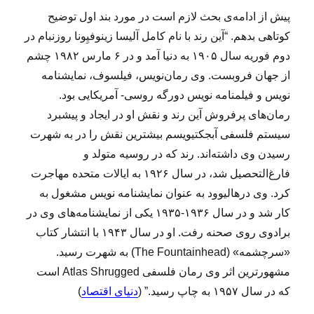
و
پیش از ادامه‌ی بحث لازم است در مورد بند اول توضیح
ل
کوتاهی بدهم. “آین رند با نام کامل آلیسا زینوفیِونا روزنبام در
ی
دوم فوریه سال ۱۹۰۵ به دنیا آمد و در ۶ مارس ۱۹۸۲ چشم
ب
ر
از جهان فروبست. وی رمان‌نویس، فیلسوف، نمایشنامه
ن
نویس و فیلمنامه نویس دورگه روسی- آمریکایی بود.
د
رمان‌های پرفروش آین رند و نقش او در ایجاد و پیشبرد
ه
ش
سیستم فلسفی آبجکتیویسم بیشترین نقش را در به شهرت
و
رسیدن وی داشته‌اند. رند که در روسیه متولد و
ی
فارغ‌التحصیل شد، در سال ۱۹۲۶ به ایالات متحده مهاجرت
م
!
کرد. وی در‌هالیوود به عنوان نمایشنامه نویس مشغول به
کار شد و در سال ۱۹۳۶-۱۹۳۵ یکی از نمایشنامه‌های وی در
برادوی روی صحنه رفت. او در سال ۱۹۴۳ با انتشار کتاب
«سرچشمه» (The Fountainhead) به شهرت رسید.
مشهورترین اثر وی رمان فلسفی Atlas Shrugged است
که در سال ۱۹۵۷ به چاپ رسید.” (
دنیای اقتصاد
)