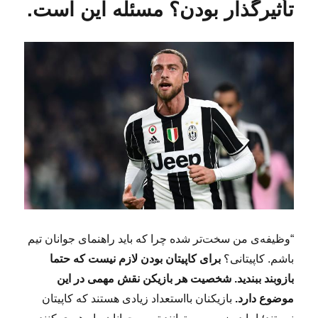
د
تأثیرگذار بودن؟ مسئله این است.
ا
ش
ت
ی
ک‌
ش
ن
ب
ه
(
۱
)
:
س
ه
“وظیفه‌ی من سخت‌تر شده چرا که باید راهنمای جوانان تیم
پ
ی
باشم. کاپیتانی؟
برای کاپیتان بودن لازم نیست که حتما
ش
بازوبند ببندید. شخصیت هر بازیکن نقش مهمی در این
ن
موضوع دارد.
بازیکنان بااستعداد زیادی هستند که کاپیتان
ه
ا