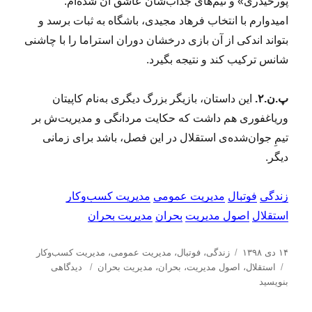
پورحیدری» و تیم‌های جذاب‌شان عاشق آن شده‌ام.
امیدوارم با انتخاب فرهاد مجیدی، باشگاه به ثبات برسد و
بتواند اندکی از آن بازی درخشان دوران استراما را با چاشنی
شانس ترکیب کند و نتیجه بگیرد.
پ.ن.۲.
این داستان، بازیگر بزرگ دیگری به‌نام کاپیتان
وریاغفوری هم داشت که حکایت مردانگی و مدیریت‌ش بر
تیمِ جوان‌شده‌ی استقلال در این فصل، باشد برای زمانی
دیگر.
زندگی
فوتبال
مدیریت عمومی
مدیریت کسب‌و‌کار
استقلال
اصول مدیریت
بحران
مدیریت بحران
ا
د
۱۴ دی ۱۳۹۸
زندگی
،
فوتبال
،
مدیریت عمومی
،
مدیریت كسب‌و‌كار
ر
ب
س
ب
استقلال
،
اصول مدیریت
،
بحران
،
مدیریت بحران
دیدگاهی
س
ر
ت
ر
بنویسید
ا
چ
ه‌
ا
ل
س
ه
ی