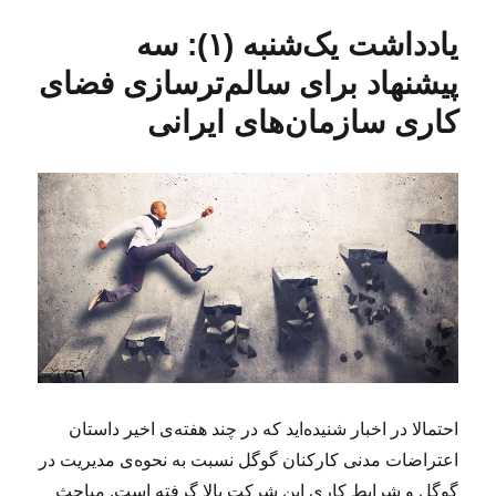
ش
ب‌
ا
د
یادداشت یک‌شنبه (۱): سه
د
ه
ر
ه
ا
س‌
پیشنهاد برای سالم‌ترسازی فضای
د
ه
ر
کاری سازمان‌های ایرانی
ا
ی
ی
ا
ز
ف
و
ت
ب
ا
ل
ب
ر
ا
احتمالا در اخبار شنیده‌اید که در چند هفته‌ی اخیر داستان
ی
اعتراضات مدنی کارکنان گوگل نسبت به نحوه‌ی مدیریت در
ک
س
گوگل و شرایط کاری این شرکت بالا گرفته است. مباحث