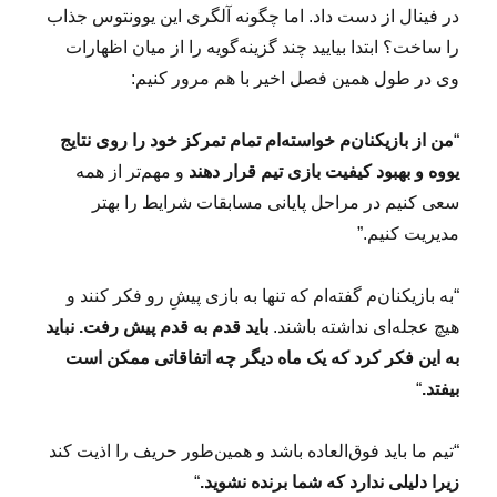
۶
در فینال از دست داد. اما چگونه آلگری این یوونتوس جذاب
۹
را ساخت؟ ابتدا بیایید چند گزینه‌گویه را از میان اظهارات
)
وی در طول همین فصل اخیر با هم مرور کنیم:
:
م
ه
“
من از بازیکنان‌م خواسته‌ام تمام تمرکز خود را روی نتایج
م
یووه و بهبود کیفیت بازی تیم قرار دهند
و مهم‌تر از همه
ب
و
سعی کنیم در مراحل پایانی مسابقات شرایط را بهتر
د
مدیریت کنیم.”
ن
ی
ا
“به بازیکنان‌م گفته‌ام که تنها به بازی پیشِ رو فکر کنند و
ت
هیچ عجله‌ای نداشته باشند.
باید قدم به قدم پیش رفت. نباید
أ
به این فکر کرد که یک ماه دیگر چه اتفاقاتی ممکن است
ث
ی
بیفتد.
“
ر
گ
“تیم ما باید فوق‌العاده باشد و همین‌طور حریف را اذیت کند
ذ
ا
زیرا دلیلی ندارد که شما برنده نشوید.
“