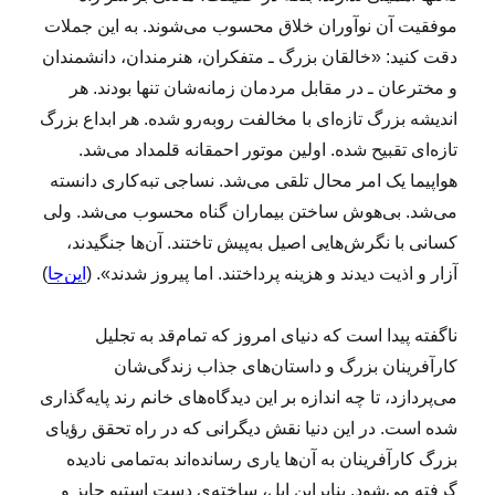
موفقیت آن نوآوران خلاق محسوب می‌شوند. به این جملات
دقت کنید: «خالقان بزرگ ـ متفکران، هنرمندان، دانشمندان
و مخترعان ـ در مقابل مردمان زمانه­‌­شان تنها بودند. هر
اندیشه بزرگ تازه‌­ای با مخالفت روبه‌­­رو شده. هر ابداع بزرگ
تازه‌­ای تقبیح شده. اولین موتور احمقانه قلمداد می‌­شد.
هواپیما یک امر محال تلقی می‌­شد. نساجی تبه‌کاری دانسته
می‌­شد. بی‌هوش ساختن بیماران گناه محسوب می‌­شد. ولی
کسانی با نگرش‌­هایی اصیل به‌پیش تاختند. آن‌ها جنگیدند،
آزار و اذیت دیدند و هزینه پرداختند. اما پیروز شدند». (
این‌جا
)
ناگفته پیدا است که دنیای امروز که تمام‌قد به تجلیل
کارآفرینان بزرگ و داستان‌های جذاب زندگی‌شان
می‌پردازد، تا چه اندازه بر این دیدگاه‌های خانم رند پایه‌گذاری
شده است. در این دنیا نقش دیگرانی که در راه تحقق رؤیای
بزرگ کارآفرینان به آن‌ها یاری رسانده‌اند به‌تمامی نادیده
گرفته می‌شود. بنابراین اپل، ساخته‌ی دست استیو جابز و