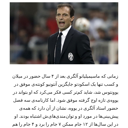
ا
ز
ف
و
ت
ب
ا
ل
ب
ر
ا
ی
زمانی که ماسیمیلیانو آلگری بعد از ۴ سال حضور در میلان
ک
س
و کسب تنها یک اسکودتو جایگزین آنتونیو کونته‌ی موفق در
ب‌
یوونتوس شد، شاید کم‌تر کسی فکر می‌کرد که او بتواند در
و‌
یووه‌ی تازه اوج گرفته موفق شود. اما کارنامه‌ی سه فصل
ک
ا
حضور استاد آلگری در یووه، نشان از آن دارد که همه‌ی
ر
پیش‌بینی‌ها در مورد او و توان‌مندی‌های‌ش اشتباه بودند. او
(
در این سال‌ها از ۱۲ جام ممکن ۷ جام را برد و ۴ جام را هم
۲