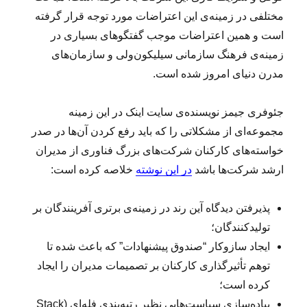
ب‌
مختلفی در زمینه‌ی این اعتراضات مورد توجه قرار گرفته
و‌
است و همین اعتراضات موجب گفتگوهای بسیاری در
ک
ا
زمینه‌ی فرهنگ سازمانی سیلیکون‌ولی و سازمان‌های
ر
مدرن دنیای امروز شده است.
(
۲
۸
جئوفری جیمز نویسنده‌ی سایت اینک در این زمینه
۸
مجموعه‌ای از مشکلاتی را که باید رفع کردن آن‌ها در صدر
)
خواسته‌های کارکنان شرکت‌های بزرگ فناوری از مدیران‌
:
چ
ارشد شرکت‌ها باشد
در این نوشته
خلاصه کرده است:
گ
و
پذیرفتن دیدگاه آین رند در زمینه‌ی برتری آفرینندگان بر
ن
ه
تولیدکنندگان؛
ب
ایجاد سازوکار “صندوق پیشنهادات” که باعث شده تا
ح
توهم تأثیرگذاری کارکنان بر تصمیمات مدیران را ایجاد
ر
ا
کرده است؛
ن
پیاده‌سازی سیاست‌هایی نظیر رتبه‌بندی فله‌ای (Stack