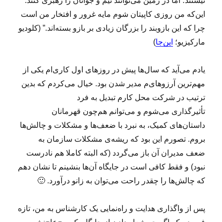
نیستند؛ اما در زمین می‌توانند تیم و جوانان را رهبری کنند.
د
این‌که من روزی کاپیتان شوم مایه غرور و افتخار من است
ب
چرا که این بازوبند را بزرگان زیادی بر بازو بسته‌اند.” (کلودیو
ر
ا
مارکیزیو؛
این‌جا
)
ی
س
یادم می‌آید که سال‌ها پیش در روزهای اول کاری‌ام یکی از
ا
ل
مهم‌ترین آرزوهای‌م مدیر شدن بود. خیال می‌کردم که بدین
م‌
ترتیب در شرکت محل کارم تبدیل به فرد
ت
تأثیرگذاری می‌شوم و می‌توانم هم‌چون قهرمانان
ر
س
داستان‌های کمیک، به نبرد با ضعف‌ها و مشکلات و چالش‌ها
ا
بروم. تصورم این بود که ریشه‌ی مشکلات سازمان به
ز
ضعف مدیران‌ آن باز می‌گردد (که البته کاملا هم نادرست
ی
ف
نبود) و فقط کافی است در جایگاه آن‌ها بنشینم تا نشان دهم
ض
که چالش‌ها را چقدر راحت می‌توان به زانو درآورد. 🙂
ا
ی
ک
پس از واگذاری هدایت و راه‌نمایی یک کارشناس به من، تازه
ا