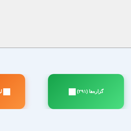
راهبری
نوشته
گزاره‌ها (۲۹۱)
لین
مطلب
م
بعدی:
ق