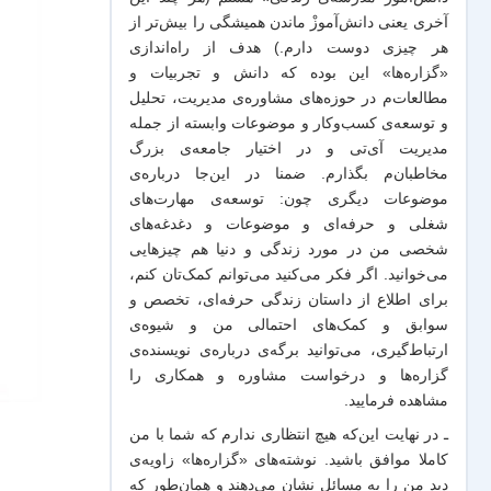
آخری یعنی دانش‌آموزْ ماندن همیشگی را بیش‌تر از
هر چیزی دوست دارم.) هدف از راه‌اندازی
«گزاره‌ها» این بوده که دانش و تجربیات‌ و
مطالعات‌م در حوزه‌های مشاوره‌ی مدیریت، تحلیل
و توسعه‌ی کسب‌وکار و موضوعات وابسته از جمله
مدیریت آی‌تی و در اختیار جامعه‌ی بزرگ
مخاطبان‌م بگذارم. ضمنا در این‌جا درباره‌ی
موضوعات دیگری چون: توسعه‌ی مهارت‌های
شغلی و حرفه‌ای و موضوعات و دغدغه‌های
شخصی من در مورد زندگی و دنیا هم چیزهایی
می‌خوانید. اگر فکر می‌کنید می‌توانم کمک‌تان کنم،
برای اطلاع از داستان زندگی حرفه‌ای، تخصص و
سوابق و کمک‌های احتمالی من و شیو‌ه‌ی
ارتباط‌گیری، می‌توانید برگه‌ی
درباره‌ی نویسنده‌ی
گزاره‌ها و درخواست مشاوره و همکاری
را
مشاهده فرمایید.
ـ در نهایت این‌که هیچ انتظاری ندارم که شما با من
کاملا موافق باشید. نوشته‌های «گزاره‌ها» زاویه‌ی
دید من را به مسائل نشان می‌دهند و همان‌طور که