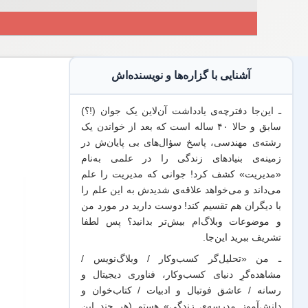
آشنایی با گزاره‌ها و نویسنده‌اش
ـ این‌جا دفترچه‌ی یادداشت‌ آن‌لاین یک جوان (!؟)
سابق و حالا ۴۰ ساله است که بعد از خواندن یک
رشته‌ی مهندسی، پاسخ سؤال‌های بی پایان‌ش در
زمینه‌ی بنیادهای زندگی را در علمی به‌نام
«مدیریت» کشف کرد! جوانی که مدیریت
را علم
می‌داند
و می‌خواهد
علاقه‌ی شدیدش به این علم
را
با
دیگران هم
تقسیم کند! دوست دارید در مورد من
و موضوعات وبلاگ‌ام بیش‌تر بدانید؟ پس لطفا
تشریف ببرید
این‌جا
.
ـ من «تحلیل‌گر کسب‌وکار / وبلاگ‌نویس /
مشاهده‌گرِ دنیای کسب‌وکار، فناوری دیجیتال و
رسانه / عاشق فوتبال و ادبیات / کتاب‌خوان و
دانش‌آموز مدرسه‌ی زندگی» هستم (هر چند این