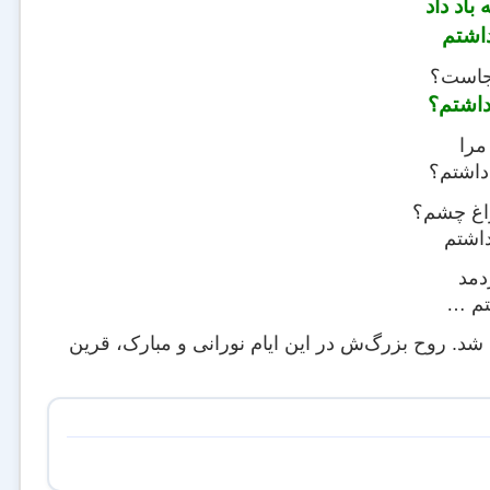
باد داد
داشتم
کجاست؟
داشتم؟
مرا
داشتم؟
اغ چشم؟
اشتم
دمد
تم …
بهشت که گذشت، قیصر امین‌پور، شاعر زلال هم‌روزگار ما ۶۳ ساله شد. روح بزرگ‌ش در این ایام نورانی و مبارک، قرین