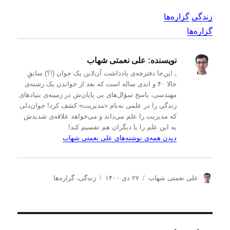
زندگی
گزاره‌ها
گزاره‌ها
نویسنده:
علی نعمتی شهاب
ـ این‌جا دفترچه‌ی یادداشت‌ آن‌لاین یک جوان (!؟) سابقِ
حالا ۴۰ و اندی ساله است که بعد از خواندن یک رشته‌ی
مهندسی، پاسخ سؤال‌های بی پایان‌ش در زمینه‌ی بنیادهای
زندگی را در علمی به‌نام «مدیریت» کشف کرد! جوان‌دلی
که مدیریت را علم می‌داند و می‌خواهد علاقه‌ی شدیدش
به این علم را با دیگران هم تقسیم کند!
دیدن همه‌ی نوشته‌های علی نعمتی شهاب
ن
ا
د
علی نعمتی شهاب
۲۷ دی ۱۴۰۰
زندگی
،
گزاره‌ها
و
ر
س
ی
س
ت
س
ا
ه‌
ن
ل
ه