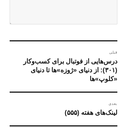
ر
قبلی
ا
درس‌هایی از فوتبال برای کسب‌و‌کار
ن
و
(۳۰۱): از دنیای «ژوزه»ها تا دنیای
ه
ش
«کلوپ»ها
ب
ت
ه
ر
ق
بعدی
ی
ب
لینک‌های هفته (۵۵۵)
ن
ل
ن
و
ی