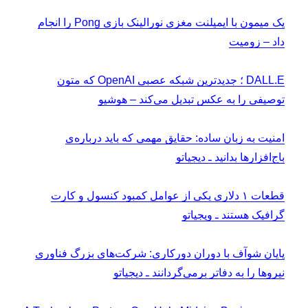
یک میمون با ایمپلنت مغزی نورالینک بازی Pong را انجام
داد – زومیت
DALL.E ؛ جدیدترین شبکه عصبی OpenAI که متون
توصیفی را به عکس تبدیل می‌کند – هوشیو
امنیت به زبان ساده: حقایق مهمی که باید درباره‌ی
باج‌افزارها بدانید ـ دیجیاتو
قطعات ۱ دلاری یکی از عوامل کمبود کنسول و کارت
گرافیک هستند ـ ویجیاتو
پایان شوآف با دوران دورکاری: شرکت‌های بزرگ فناوری
نیروها را به دفاتر برمی‌گردانند ـ دیجیاتو