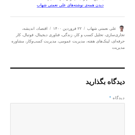
دیدن همه‌ی نوشته‌های علی نعمتی شهاب
ن
ا
د
علی نعمتی شهاب
۲۲ فروردین ۱۴۰۰
اقتصاد
،
اندیشه
،
و
ر
س
تجاری‌سازی
،
تحلیل كسب و كار
،
زندگی
،
فناوری دیجیتال
،
فوتبال
،
کار
ی
س
ت
حرفه‌ای
،
لینک‌های هفته
،
مدیریت عمومی
،
مدیریت كسب‌و‌كار
،
مشاوره
س
ا
ه‌
مدیریت
ن
ل
ه
د
ش
ا
ه
د
ه
د
دیدگاه بگذارید
ر
دیدگاه
*