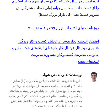
نت‌فلیکس در سال گذشته ۳۱ درصد از سهم بازار استریم
را از دست داده است ـ ویجیاتو
(ولی تعداد مشترکین‌ش
بیش‌تر شده؛ یعنی کل بازار بزرگ شده!)
روزنامه دنیای اقتصاد ـ تورم ۹۹ در قله دهه ۹۰
اقتصاد
اندیشه
تجاری‌سازی
تحلیل کسب و کار
زندگی
فناوری دیجیتال
فوتبال
کار حرفه‌ای
لینک‌های هفته
مدیریت
عمومی
مدیریت کسب‌و‌کار
مشاوره مدیریت
لینک‌های هفته
نویسنده:
علی نعمتی شهاب
ـ این‌جا دفترچه‌ی یادداشت‌ آن‌لاین یک جوان (!؟) سابقِ
حالا ۴۰ و اندی ساله است که بعد از خواندن یک رشته‌ی
مهندسی، پاسخ سؤال‌های بی پایان‌ش در زمینه‌ی بنیادهای
زندگی را در علمی به‌نام «مدیریت» کشف کرد! جوان‌دلی
که مدیریت را علم می‌داند و می‌خواهد علاقه‌ی شدیدش
به این علم را با دیگران هم تقسیم کند!