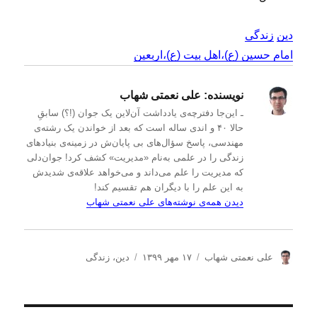
دین
زندگی
امام حسین (ع)،اهل بیت (ع)،اربعین
نویسنده:
علی نعمتی شهاب
ـ این‌جا دفترچه‌ی یادداشت‌ آن‌لاین یک جوان (!؟) سابقِ
حالا ۴۰ و اندی ساله است که بعد از خواندن یک رشته‌ی
مهندسی، پاسخ سؤال‌های بی پایان‌ش در زمینه‌ی بنیادهای
زندگی را در علمی به‌نام «مدیریت» کشف کرد! جوان‌دلی
که مدیریت را علم می‌داند و می‌خواهد علاقه‌ی شدیدش
به این علم را با دیگران هم تقسیم کند!
دیدن همه‌ی نوشته‌های علی نعمتی شهاب
ن
ا
د
علی نعمتی شهاب
۱۷ مهر ۱۳۹۹
دین
،
زندگی
و
ر
س
ی
س
ت
س
ا
ه‌
ن
ل
ه