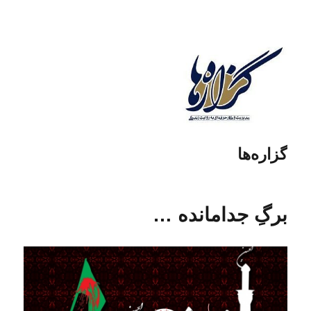
گزاره‌ها
برگِ‌ جدامانده …