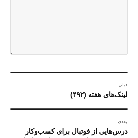
ر
قبلی
ا
لینک‌های هفته (۴۹۲)
ن
و
ه
ش
ب
ت
بعدی
ه
ر
درس‌هایی از فوتبال برای کسب‌و‌کار
ن
ق