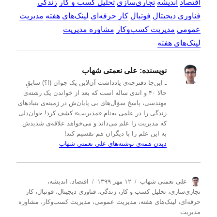
اقتصاد
اندیشه
تجاری‌سازی
تحلیل کسب و کار
زندگی
فناوری دیجیتال
فوتبال
کار حرفه‌ای
لینک‌های هفته
مدیریت
عمومی
مدیریت کسب‌و‌کار
مشاوره مدیریت
لینک‌های هفته
نویسنده:
علی نعمتی شهاب
ـ این‌جا دفترچه‌ی یادداشت‌ آن‌لاین یک جوان (!؟) سابقِ
حالا ۴۰ و اندی ساله است که بعد از خواندن یک رشته‌ی
مهندسی، پاسخ سؤال‌های بی پایان‌ش در زمینه‌ی بنیادهای
زندگی را در علمی به‌نام «مدیریت» کشف کرد! جوان‌دلی
که مدیریت را علم می‌داند و می‌خواهد علاقه‌ی شدیدش
به این علم را با دیگران هم تقسیم کند!
دیدن همه‌ی نوشته‌های علی نعمتی شهاب
ن
ا
د
علی نعمتی شهاب
۱۲ مهر ۱۳۹۹
اقتصاد
،
اندیشه
،
و
ر
س
تجاری‌سازی
،
تحلیل كسب و كار
،
زندگی
،
فناوری دیجیتال
،
فوتبال
،
کار
ی
س
ت
حرفه‌ای
،
لینک‌های هفته
،
مدیریت عمومی
،
مدیریت كسب‌و‌كار
،
مشاوره
س
ا
ه‌
مدیریت