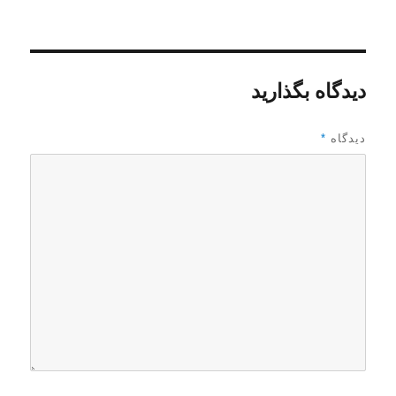
ن
ل
ه
د
ش
ا
ه
د
ه
د
دیدگاه بگذارید
ر
دیدگاه
*