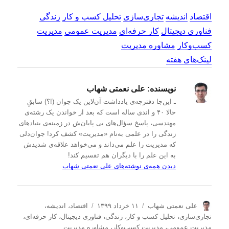
اقتصاد
اندیشه
تجاری‌سازی
تحلیل کسب و کار
زندگی
فناوری دیجیتال
کار حرفه‌ای
مدیریت عمومی
مدیریت
کسب‌و‌کار
مشاوره مدیریت
لینک‌های هفته
نویسنده:
علی نعمتی شهاب
ـ این‌جا دفترچه‌ی یادداشت‌ آن‌لاین یک جوان (!؟) سابقِ
حالا ۴۰ و اندی ساله است که بعد از خواندن یک رشته‌ی
مهندسی، پاسخ سؤال‌های بی پایان‌ش در زمینه‌ی بنیادهای
زندگی را در علمی به‌نام «مدیریت» کشف کرد! جوان‌دلی
که مدیریت را علم می‌داند و می‌خواهد علاقه‌ی شدیدش
به این علم را با دیگران هم تقسیم کند!
دیدن همه‌ی نوشته‌های علی نعمتی شهاب
ن
ا
د
علی نعمتی شهاب
۱۱ خرداد ۱۳۹۹
اقتصاد
،
اندیشه
،
و
ر
س
تجاری‌سازی
،
تحلیل كسب و كار
،
زندگی
،
فناوری دیجیتال
،
کار حرفه‌ای
،
ی
س
ت
مدیریت عمومی
،
مدیریت كسب‌و‌كار
،
مشاوره مدیریت