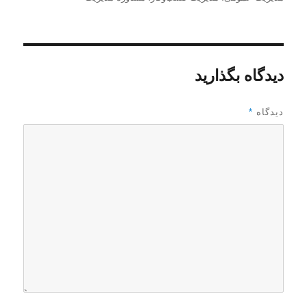
س
ا
ه‌
ن
ل
ه
د
ش
ا
ه
د
ه
دیدگاه بگذارید
د
ر
دیدگاه
*