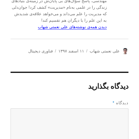
مهندسی، پاسخ سؤال‌های بی پایان‌ش در زمینه‌ی بنیادهای
زندگی را در علمی به‌نام «مدیریت» کشف کرد! جوان‌دلی
که مدیریت را علم می‌داند و می‌خواهد علاقه‌ی شدیدش
به این علم را با دیگران هم تقسیم کند!
دیدن همه‌ی نوشته‌های علی نعمتی شهاب
ن
ا
د
علی نعمتی شهاب
۱۱ اسفند ۱۳۹۷
فناوری دیجیتال
و
ر
س
ی
س
ت
س
ا
ه‌
ن
ل
ه
د
ش
ا
دیدگاه بگذارید
ه
د
ه
د
دیدگاه
*
ر