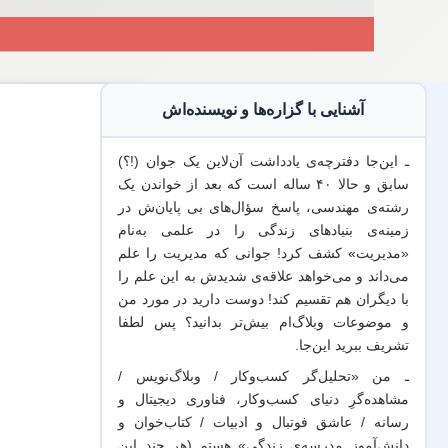
آشنایی با گزاره‌ها و نویسنده‌اش
ـ این‌جا دفترچه‌ی یادداشت‌ آن‌لاین یک جوان (!؟)
سابق و حالا ۴۰ ساله است که بعد از خواندن یک
رشته‌ی مهندسی، پاسخ سؤال‌های بی پایان‌ش در
زمینه‌ی بنیادهای زندگی را در علمی به‌نام
«مدیریت» کشف کرد! جوانی که مدیریت
را علم
می‌داند
و می‌خواهد
علاقه‌ی شدیدش به این علم
را
با
دیگران هم
تقسیم کند! دوست دارید در مورد من
و موضوعات وبلاگ‌ام بیش‌تر بدانید؟ پس لطفا
تشریف ببرید
این‌جا
.
ـ من «تحلیل‌گر کسب‌وکار / وبلاگ‌نویس /
مشاهده‌گرِ دنیای کسب‌وکار، فناوری دیجیتال و
رسانه / عاشق فوتبال و ادبیات / کتاب‌خوان و
دانش‌آموز مدرسه‌ی زندگی» هستم (هر چند این