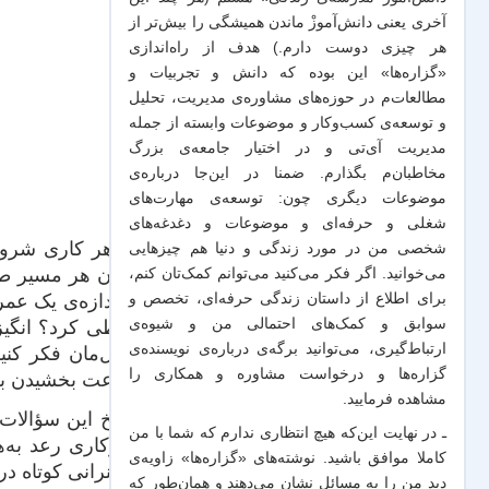
آخری یعنی دانش‌آموزْ ماندن همیشگی را بیش‌تر از
هر چیزی دوست دارم.) هدف از راه‌اندازی
«گزاره‌ها» این بوده که دانش و تجربیات‌ و
مطالعات‌م در حوزه‌های مشاوره‌ی مدیریت، تحلیل
و توسعه‌ی کسب‌وکار و موضوعات وابسته از جمله
مدیریت آی‌تی و در اختیار جامعه‌ی بزرگ
مخاطبان‌م بگذارم. ضمنا در این‌جا درباره‌ی
موضوعات دیگری چون: توسعه‌ی مهارت‌های
شغلی و حرفه‌ای و موضوعات و دغدغه‌های
در هر کاری شروع
شخصی من در مورد زندگی و دنیا هم چیزهایی
کردن هر مسیر طول
می‌خوانید. اگر فکر می‌کنید می‌توانم کمک‌تان کنم،
به‌اندازه‌ی یک عم
برای اطلاع از داستان زندگی حرفه‌ای، تخصص و
سوابق و کمک‌های احتمالی من و شیو‌ه‌ی
را طی کرد؟ انگیزه
ارتباط‌گیری، می‌توانید برگه‌ی
درباره‌ی نویسنده‌ی
شغل‌مان فکر کنیم
گزاره‌ها و درخواست مشاوره و همکاری
را
سرعت بخشیدن به ج
مشاهده فرمایید.
پاسخ این سؤالات
ـ در نهایت این‌که هیچ انتظاری ندارم که شما با من
نیکوکاری رعد به
کاملا موافق باشید. نوشته‌های «گزاره‌ها» زاویه‌ی
سخنرانی کوتاه در
دید من را به مسائل نشان می‌دهند و همان‌طور که