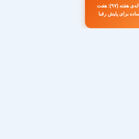
مقاله‌ی هفته (۹۷): هفت
طلب
ده برای پایش رقبا
بلی: