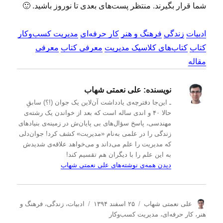
شما قرار بگیرند. منتظر پست‌های بعدی تا نوروز باشید. 🙂
ادبیات
زندگی
فرهنگ و هنر
کار حرفه‌ای
مدیریت کسب‌و‌کار
کتاب
کتاب‌های کلاسیک مدیریت
معرفی کتاب
معرفی
مقاله
نویسنده:
علی نعمتی شهاب
ـ این‌جا دفترچه‌ی یادداشت‌ آن‌لاین یک جوان (!؟) سابقِ
حالا ۴۰ و اندی ساله است که بعد از خواندن یک رشته‌ی
مهندسی، پاسخ سؤال‌های بی پایان‌ش در زمینه‌ی بنیادهای
زندگی را در علمی به‌نام «مدیریت» کشف کرد! جوان‌دلی
که مدیریت را علم می‌داند و می‌خواهد علاقه‌ی شدیدش
به این علم را با دیگران هم تقسیم کند!
دیدن همه‌ی نوشته‌های علی نعمتی شهاب
ن
ا
د
علی نعمتی شهاب
۲۵ اسفند ۱۳۹۴
ادبیات
،
زندگی
،
فرهنگ و
و
ر
س
هنر
،
کار حرفه‌ای
،
مدیریت كسب‌و‌كار