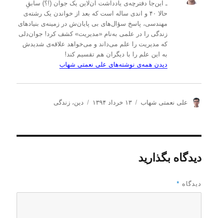
ـ این‌جا دفترچه‌ی یادداشت‌ آن‌لاین یک جوان (!؟) سابقِ
حالا ۴۰ و اندی ساله است که بعد از خواندن یک رشته‌ی
مهندسی، پاسخ سؤال‌های بی پایان‌ش در زمینه‌ی بنیادهای
زندگی را در علمی به‌نام «مدیریت» کشف کرد! جوان‌دلی
که مدیریت را علم می‌داند و می‌خواهد علاقه‌ی شدیدش
به این علم را با دیگران هم تقسیم کند!
دیدن همه‌ی نوشته‌های علی نعمتی شهاب
ن
ا
د
علی نعمتی شهاب
۱۳ خرداد ۱۳۹۴
دین
،
زندگی
و
ر
س
ی
س
ت
س
ا
ه‌
ن
ل
ه
د
ش
ا
دیدگاه بگذارید
ه
د
ه
د
دیدگاه
*
ر