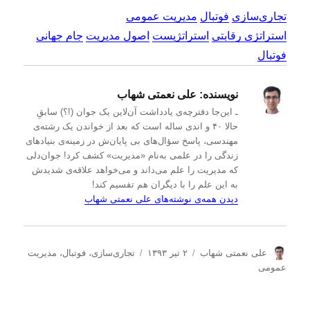
تجاری‌سازی
فوتبال
مدیریت عمومی
استراتژی رقابتی
استراتژیست
اصول مدیریت
جام جهانی
فوتبال
نویسنده:
علی نعمتی شهاب
ـ این‌جا دفترچه‌ی یادداشت‌ آن‌لاین یک جوان (!؟) سابقِ
حالا ۴۰ و اندی ساله است که بعد از خواندن یک رشته‌ی
مهندسی، پاسخ سؤال‌های بی پایان‌ش در زمینه‌ی بنیادهای
زندگی را در علمی به‌نام «مدیریت» کشف کرد! جوان‌دلی
که مدیریت را علم می‌داند و می‌خواهد علاقه‌ی شدیدش
به این علم را با دیگران هم تقسیم کند!
دیدن همه‌ی نوشته‌های علی نعمتی شهاب
ن
ا
د
علی نعمتی شهاب
۲ تیر ۱۳۹۳
تجاری‌سازی
،
فوتبال
،
مدیریت
و
ر
س
عمومی
ی
س
ت
س
ا
ه‌