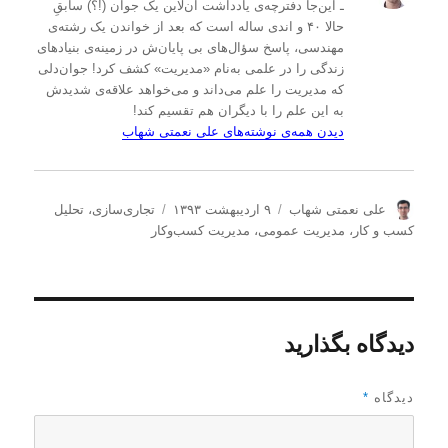
ـ این‌جا دفترچه‌ی یادداشت‌ آن‌لاین یک جوان (!؟) سابقِ
حالا ۴۰ و اندی ساله است که بعد از خواندن یک رشته‌ی
مهندسی، پاسخ سؤال‌های بی پایان‌ش در زمینه‌ی بنیادهای
زندگی را در علمی به‌نام «مدیریت» کشف کرد! جوان‌دلی
که مدیریت را علم می‌داند و می‌خواهد علاقه‌ی شدیدش
به این علم را با دیگران هم تقسیم کند!
دیدن همه‌ی نوشته‌های علی نعمتی شهاب
ن
ا
د
علی نعمتی شهاب
۹ اردیبهشت ۱۳۹۳
تجاری‌سازی
،
تحلیل
و
ر
س
كسب و كار
،
مدیریت عمومی
،
مدیریت كسب‌و‌كار
ی
س
ت
س
ا
ه‌
ن
ل
ه
د
ش
ا
ه
د
دیدگاه بگذارید
ه
د
ر
دیدگاه
*