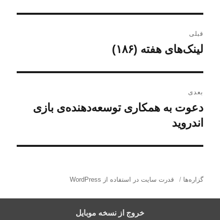
ر
قبلی
ا
لینک‌های هفته (۱۸۶)
ن
و
ه
ش
ب
ت
بعدی
ه
ر
دعوت به همکاری توسعه‌دهنده‌ی بازی
ن
ق
و
اندروید
ی
ب
ش
ل
ن
ت
ی
ه
و
:
ب
گزاره‌ها
قدرت سایت در استفاده از WordPress
ش
ع
د
ت
خروج از نسخه موبایل
ی