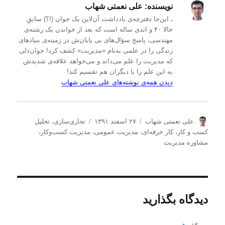
نویسنده:
علی نعمتی شهاب
ـ این‌جا دفترچه‌ی یادداشت‌ آن‌لاین یک جوان (!؟) سابقِ
حالا ۴۰ و اندی ساله است که بعد از خواندن یک رشته‌ی
مهندسی، پاسخ سؤال‌های بی پایان‌ش در زمینه‌ی بنیادهای
زندگی را در علمی به‌نام «مدیریت» کشف کرد! جوان‌دلی
که مدیریت را علم می‌داند و می‌خواهد علاقه‌ی شدیدش
به این علم را با دیگران هم تقسیم کند!
دیدن همه‌ی نوشته‌های علی نعمتی شهاب
ن
ا
د
علی نعمتی شهاب
۲۷ اسفند ۱۳۹۱
تجاری‌سازی
،
تحلیل
و
ر
س
كسب و كار
،
کار حرفه‌ای
،
مدیریت عمومی
،
مدیریت كسب‌و‌كار
،
ی
س
ت
مشاوره مدیریت
س
ا
ه‌
ن
ل
ه
د
ش
ا
ه
د
ه
دیدگاه بگذارید
د
ر