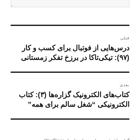
ر
قبلی
ا
درس‌هایی از فوتبال برای کسب و کار
ن
و
(۹۷): تیکی‌تاکا در برزخ تفکر زمستانی
ه
ش
ب
ت
ه
ر
بعدی
ق
کتاب‌های الکترونیک گزاره‌ها (۳): کتاب
ن
ی
ب
و
الکترونیکی “شغل سالم برای همه”
ل
ن
ش
ی
ت
و
:
ه
ش
ب