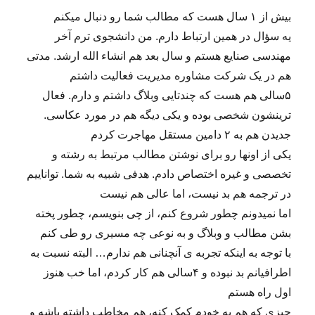
بیش از ۱ سال هست که مطالب شما رو دنبال میکنم
یه سؤال در همین ارتباط دارم. من دانشجوی ترم آخر
مهندسی صنایع هستم و سال بعد هم انشاء الله ارشد. مدتی
هم در یک شرکت مشاوره مدیریت فعالیت داشتم
۵سالی هم هست که چندتایی وبلاگ داشتم و دارم. فعال
ترینشون شخصی بوده و یکی دیگه هم در مورد عکاسی.
جدیدن هم به ۲ دامین مستقل مهاجرت کردم
یکی از اونها رو برای نوشتن مطالب مرتبط به رشته و
تخصصی و غیره اختصاص دادم. هدفی شبیه به شما. تواناییم
در ترجمه هم بد نیست، اما عالی هم نیست
اما نمیدونم چطور شروع کنم، از چی بنویسم، چطور پخته
بشن مطالب و وبلاگ و به نوعی چه مسیری رو طی کنم
با توجه به اینکه تجربه ی آنچنانی هم ندارم… البته نسبت به
اطرافیانم بد نبوده و ۴سالی هم کار کردم، اما خب هنوز
اول راه هستم
چیزی که هم به خودم کمک کنه، هم مخاطب داشته باشه و