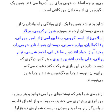
می‌بینم چه اتفاقات خوبی برای این آدم‌ها می‌افتد. همین یک
انگیزه برای ادامه دادن من کافی است …
شاید بد نباشد همین‌جا یک بازی وبلاگی راه بیاندازیم: از
همه‌ی دوستان ارجمند به‌ویژه
شهرام کریمی
،
میلاد
اسلامی‌زاد
،
اسما کروبی
،
رضا بهرامی‌نژاد
،
امیر مهرانی
،
وفا کمالیان
،
بهاره حسینی
،
دوستان همینا
،
نادر خرمی‌راد
،
مجید آواژ
،
جواد افتاده
،
رضا قربانی
،
احمد شریفی
،
نیام
یراقی
،
علی واحد
،
افشین دبیری
و هر کس دیگری که
دوست دارد در این بازی شرکت کند دعوت می‌کنم
برای‌مان بنویسند چرا وبلاگ‌نویس شدند و چرا هنوز
می‌نویسند.
از همه‌ی شما هم که نوشته‌های مرا می‌خوانید و هر روز به
من انرژی بیش‌تری می‌بخشید، صمیمانه و از اعماق قلب‌م
سپاس‌گزارم. به امید رسیدن به پست شماره‌ی ده‌ هزار!