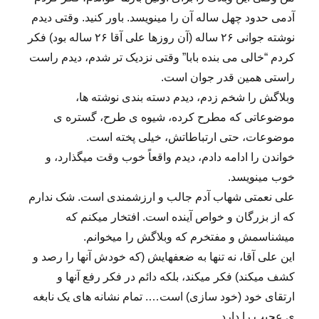
آدمی حدود چهل ساله آن را مینویسد. باور کنید. وقتی دیدم
نوشته جوانی ۲۶ ساله (آن روزها علی آقا ۲۶ ساله بود) فکر
کردم “خالی می بنده بابا” وقتی نزدیک تر شدم، دیدم راست
راستی همین قدر جوان است.
وبلاگش را شخم زدم، دیدم دسته بندی نوشته ها،
موضوعاتی که مطرح کرده، شیوه ی طرح، گستره ی
موضوعات، حتی ارتباطاتش، خیلی پخته است.
خواندن را ادامه دادم، دیدم واقعاً خوب وقت میگذارد، و
خوب مینویسد.
علی نعمتی شهاب آدم جالب و ارزشمندی است. شک ندارم
که از بزرگان و خواص آینده است. افتخار میکنم که
میشناسمش و مفتخرم که وبلاگش را میخوانم.
این علی آقا، نه تنها به ضعفهایش (که خودش آنها را رصد و
کشف میکند) فکر میکند، بلکه دائم در فکر رفع‌ آنها و
ارتقای خود (خود سازی) است…. تمام نشانه های یک نابغه
ی عجیب را دارد.