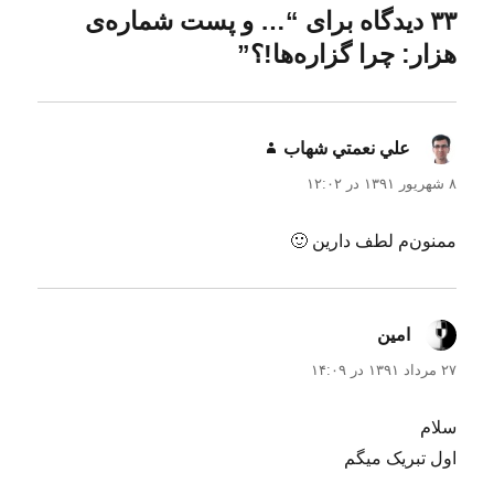
د
ش
ا
۳۳ دیدگاه برای “… و پست شماره‌ی
ه
د
هزار: چرا گزاره‌ها!؟”
ه
د
ر
علي نعمتي شهاب
گفت:
۸ شهریور ۱۳۹۱ در ۱۲:۰۲
ممنون‌م لطف دارین 🙂
امین
گفت:
۲۷ مرداد ۱۳۹۱ در ۱۴:۰۹
سلام
اول تبریک میگم