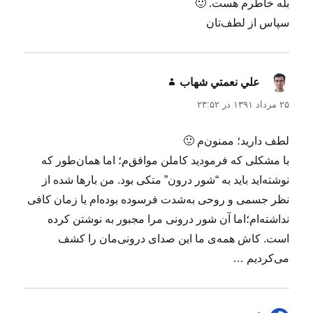
بله خاطرم هست. 🙂
سپاس از لطف‌تان
علي نعمتي شهاب
گفت:
۲۵ مرداد ۱۳۹۱ در ۲۳:۵۲
لطف دارید؛ ممنون‌م 🙂
با مشکلی که فرمودید کاملن موافق‌م؛ اما همان‌طور که
نوشته‌اید باید به “شور درون” متکی بود. من بارها شده از
نظر جسمی و روحی به‌شدت فرسوده بوده‌ام یا زمان کافی
نداشته‌ام؛اما آن شور درونی مرا مجبور به نوشتن کرده
است. کاش همه‌ی ما این صدای درونی‌مان را کشف
می‌کردیم …