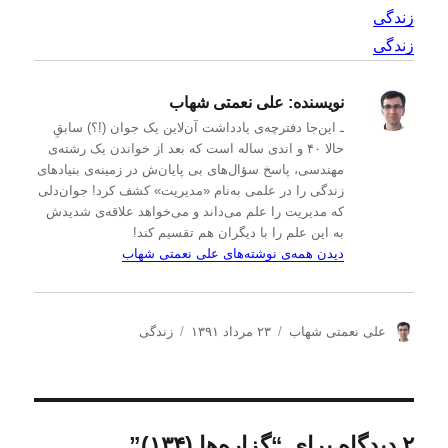
زندگی
زندگی
نویسنده:
علی نعمتی شهاب
ـ این‌جا دفترچه‌ی یادداشت‌ آن‌لاین یک جوان (!؟) سابقِ
حالا ۴۰ و اندی ساله است که بعد از خواندن یک رشته‌ی
مهندسی، پاسخ سؤال‌های بی پایان‌ش در زمینه‌ی بنیادهای
زندگی را در علمی به‌نام «مدیریت» کشف کرد! جوان‌دلی
که مدیریت را علم می‌داند و می‌خواهد علاقه‌ی شدیدش
به این علم را با دیگران هم تقسیم کند!
دیدن همه‌ی نوشته‌های علی نعمتی شهاب
ن
ا
د
علی نعمتی شهاب
۲۳ مرداد ۱۳۹۱
زندگی
و
ر
س
ی
س
ت
س
ا
ه‌
ن
ل
ه
د
ش
ا
۲ دیدگاه برای “گزاره‌ها (۱۳۴)”