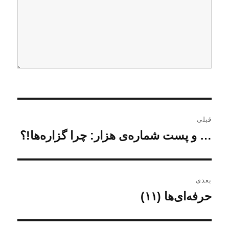
ر
قبلی
ا
… و پست شماره‌ی هزار: چرا گزاره‌ها!؟
ن
و
ه
ش
ب
ت
بعدی
ه
ر
حرفه‌ای‌ها (۱۱)
ن
ق
و
ی
ب
ش