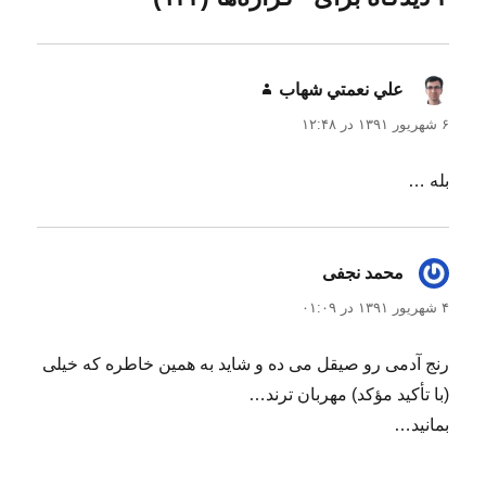
ه
د
ه
د
ر
علي نعمتي شهاب
گفت:
۶ شهریور ۱۳۹۱ در ۱۲:۴۸
بله …
محمد نجفی
گفت:
۴ شهریور ۱۳۹۱ در ۰۱:۰۹
رنج آدمی رو صیقل می ده و شاید به همین خاطره که خیلی
(با تأکید مؤکد) مهربان ترند…
بمانید…