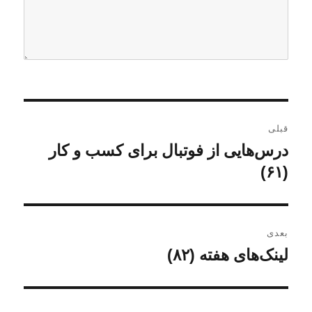
ر
قبلی
ا
درس‌هایی از فوتبال برای کسب و کار
ن
و
(۶۱)
ه
ش
ب
ت
ه
ر
بعدی
ق
لینک‌های هفته (۸۲)
ن
ی
ب
و
ل
ن
ش
ی