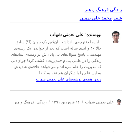
زندگی
فرهنگ و هنر
شعر
محمد علی بهمنی
نویسنده:
علی نعمتی شهاب
ـ این‌جا دفترچه‌ی یادداشت‌ آن‌لاین یک جوان (!؟) سابقِ
حالا ۴۰ و اندی ساله است که بعد از خواندن یک رشته‌ی
مهندسی، پاسخ سؤال‌های بی پایان‌ش در زمینه‌ی بنیادهای
زندگی را در علمی به‌نام «مدیریت» کشف کرد! جوان‌دلی
که مدیریت را علم می‌داند و می‌خواهد علاقه‌ی شدیدش
به این علم را با دیگران هم تقسیم کند!
دیدن همه‌ی نوشته‌های علی نعمتی شهاب
ن
ا
د
علی نعمتی شهاب
۱۶ فروردین ۱۳۹۱
زندگی
،
فرهنگ و هنر
و
ر
س
ی
س
ت
س
ا
ه‌
ن
ل
ه