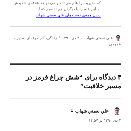
که مدیریت را علم می‌داند و می‌خواهد علاقه‌ی شدیدش
به این علم را با دیگران هم تقسیم کند!
دیدن همه‌ی نوشته‌های علی نعمتی شهاب
ن
ا
د
علی نعمتی شهاب
۴ دی ۱۳۹۰
زندگی
،
کار حرفه‌ای
،
مدیریت
و
ر
س
عمومی
ی
س
ت
س
ا
ه‌
ن
ل
ه
د
ش
ا
ه
د
۴ دیدگاه برای “شش چراغ قرمز در
ه
مسیر خلاقیت”
د
ر
علي نعمتي شهاب
گفت:
۴ دی ۱۳۹۰ در ۱۴:۵۷