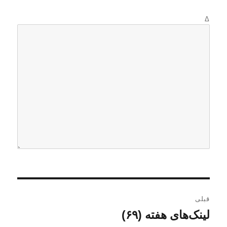
Δ
ر
قبلی
ا
لینک‌های هفته (۶۹)
ن