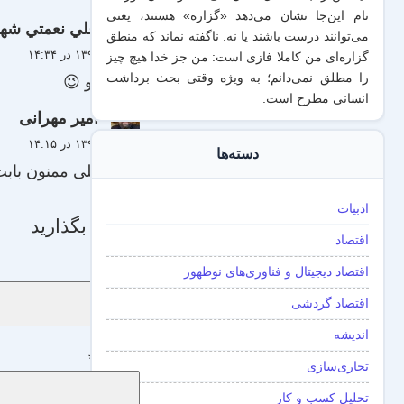
نام این‌جا نشان می‌دهد «گزاره‌» هستند، یعنی
علي نعمتي شه
می‌توانند درست باشند یا نه. ناگفته نماند که منطق
۲۹ آبان ۱۳۹۰ در ۱۴:۳۴
گزاره‌ای من کاملا فازی است: من جز خدا هیچ چیز
را مطلق نمی‌دانم؛ به ویژه وقتی بحث برداشت
قربان یو 😉
انسانی مطرح است.
امیر مهرانی
۲۹ آبان ۱۳۹۰ در ۱۴:۱۵
دسته‌ها
علی خیلی ممنون باب
ادبیات
دیدگاه بگذارید
اقتصاد
نام
*
اقتصاد دیجیتال و فناوری‌های نوظهور
اقتصاد گردشی
اندیشه
دیدگاه
*
تجاری‌سازی
تحلیل کسب و کار