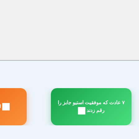
راهبری
۷ عادت که موفقیت استیو جابز را
نوشته
لی
مطلب
م
رقم زدند
بعدی:
ق