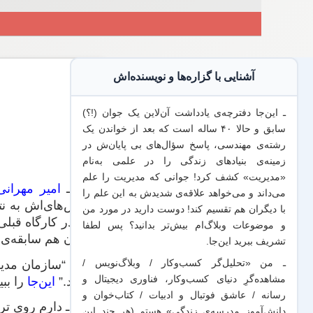
آشنایی با گزاره‌ها و نویسنده‌اش
ـ این‌جا دفترچه‌ی یادداشت‌ آن‌لاین یک جوان (!؟)
سابق و حالا ۴۰ ساله است که بعد از خواندن یک
رشته‌ی مهندسی، پاسخ سؤال‌های بی پایان‌ش در
زمینه‌ی بنیادهای زندگی را در علمی به‌نام
«مدیریت» کشف کرد! جوانی که مدیریت
را علم
یک ـ
امیر مهرانی
می‌داند
و می‌خواهد
علاقه‌ی شدیدش به این علم
را
تلاش‌های‌اش به ن
با
دیگران هم
تقسیم کند! دوست دارید در مورد من
که در کارگاه قبل
و موضوعات وبلاگ‌ام بیش‌تر بدانید؟ پس لطفا
ایران هم سابقه‌ی 
تشریف ببرید
این‌جا
.
دو ـ “سازمان مدی
ـ من «تحلیل‌گر کسب‌وکار / وبلاگ‌نویس /
مشاهده‌گرِ دنیای کسب‌وکار، فناوری دیجیتال و
نماید.”
این‌جا
را ببی
رسانه / عاشق فوتبال و ادبیات / کتاب‌خوان و
سه ـ دارم روی ترج
دانش‌آموز مدرسه‌ی زندگی» هستم (هر چند این