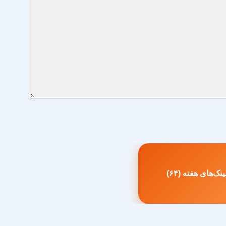
نک‌های هفته (۶۴)
طلب
بلی: