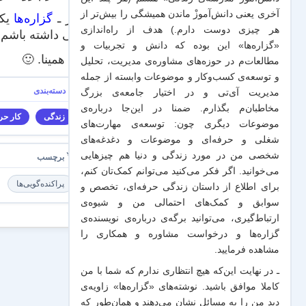
آخری یعنی دانش‌آموزْ ماندن همیشگی را بیش‌تر از
چهار ـ
گزاره‌ها
یکی
هر چیزی دوست دارم.) هدف از راه‌اندازی
کافی داشته باشم ت
«گزاره‌ها» این بوده که دانش و تجربیات‌ و
فعلا همینا. 🙂
مطالعات‌م در حوزه‌های مشاوره‌ی مدیریت، تحلیل
و توسعه‌ی کسب‌وکار و موضوعات وابسته از جمله
مدیریت آی‌تی و در اختیار جامعه‌ی بزرگ
مخاطبان‌م بگذارم. ضمنا در این‌جا درباره‌ی
زندگی
کار حرف
موضوعات دیگری چون: توسعه‌ی مهارت‌های
شغلی و حرفه‌ای و موضوعات و دغدغه‌های
شخصی من در مورد زندگی و دنیا هم چیزهایی
می‌خوانید. اگر فکر می‌کنید می‌توانم کمک‌تان کنم،
پراکنده‌گویی‌ها
برای اطلاع از داستان زندگی حرفه‌ای، تخصص و
سوابق و کمک‌های احتمالی من و شیو‌ه‌ی
ارتباط‌گیری، می‌توانید برگه‌ی
درباره‌ی نویسنده‌ی
گزاره‌ها و درخواست مشاوره و همکاری
را
مشاهده فرمایید.
ـ در نهایت این‌که هیچ انتظاری ندارم که شما با من
کاملا موافق باشید. نوشته‌های «گزاره‌ها» زاویه‌ی
دید من را به مسائل نشان می‌دهند و همان‌طور که